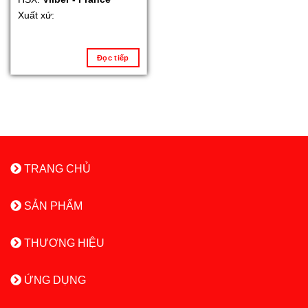
Xuất xứ:
Đọc tiếp
TRANG CHỦ
SẢN PHẨM
THƯƠNG HIỆU
ỨNG DỤNG