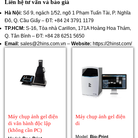
Liên hệ tư vấn và báo giá
Hà Nội:
Số 9, ngách 1/52, ngõ 1 Phạm Tuấn Tài, P. Nghĩa
Đô, Q. Cầu Giấy – ĐT: +84 24 3791 1179
TP.HCM:
S-16, Tòa nhà Carillon, 171A Hoàng Hoa Thám,
Q. Tân Bình – ĐT: +84 28 6251 5650
Email:
sales@2hins.com.vn –
Website:
https://2hinst.com/
Máy chụp ảnh gel điện
Máy chụp ảnh gel điện
di vân hành độc lập
di
(không cần PC)
Model:
Bio-Print