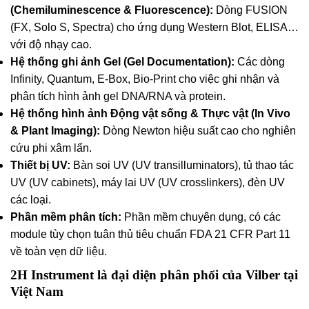
(Chemiluminescence & Fluorescence):
Dòng FUSION
(FX, Solo S, Spectra) cho ứng dụng Western Blot, ELISA…
với độ nhạy cao.
Hệ thống ghi ảnh Gel (Gel Documentation):
Các dòng
Infinity, Quantum, E-Box, Bio-Print cho việc ghi nhận và
phân tích hình ảnh gel DNA/RNA và protein.
Hệ thống hình ảnh Động vật sống & Thực vật (In Vivo
& Plant Imaging):
Dòng Newton hiệu suất cao cho nghiên
cứu phi xâm lấn.
Thiết bị UV:
Bàn soi UV (UV transilluminators), tủ thao tác
UV (UV cabinets), máy lai UV (UV crosslinkers), đèn UV
các loại.
Phần mềm phân tích:
Phần mềm chuyên dụng, có các
module tùy chọn tuân thủ tiêu chuẩn FDA 21 CFR Part 11
về toàn vẹn dữ liệu.
2H Instrument là đại diện phân phối của Vilber tại
Việt Nam