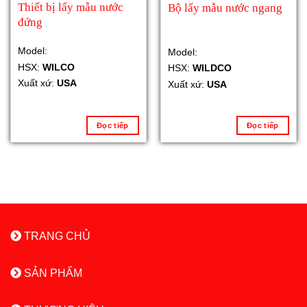
Thiết bị lấy mẫu nước
Bộ lấy mẫu nước ngang
đứng
Model:
Model:
HSX:
WILCO
HSX:
WILDCO
Xuất xứ:
USA
Xuất xứ:
USA
Đọc tiếp
Đọc tiếp
TRANG CHỦ
SẢN PHẨM