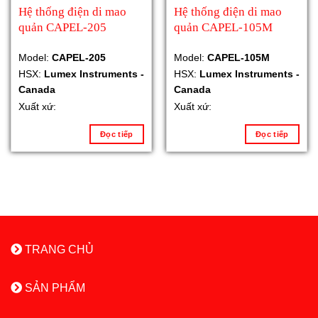
Hệ thống điện di mao
Hệ thống điện di mao
quản CAPEL-205
quản CAPEL-105M
Model:
CAPEL-205
Model:
CAPEL-105M
HSX:
Lumex Instruments -
HSX:
Lumex Instruments -
Canada
Canada
Xuất xứ:
Xuất xứ:
Đọc tiếp
Đọc tiếp
TRANG CHỦ
SẢN PHẨM