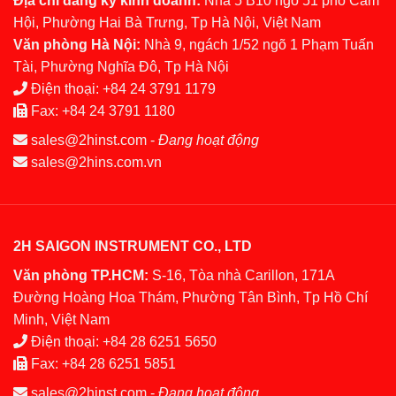
Địa chỉ đăng ký kinh doanh:
Nhà 5 B10 ngõ 51 phố Cảm
Hội, Phường Hai Bà Trưng, Tp Hà Nội, Việt Nam
Văn phòng Hà Nội:
Nhà 9, ngách 1/52 ngõ 1 Phạm Tuấn
Tài, Phường Nghĩa Đô, Tp Hà Nội
Điện thoại:
+84 24 3791 1179
Fax:
+84 24 3791 1180
sales@2hinst.com
-
Đang hoạt động
sales@2hins.com.vn
2H SAIGON INSTRUMENT CO., LTD
Văn phòng TP.HCM:
S-16, Tòa nhà Carillon, 171A
Đường Hoàng Hoa Thám, Phường Tân Bình, Tp Hồ Chí
Minh, Việt Nam
Điện thoại:
+84 28 6251 5650
Fax:
+84 28 6251 5851
sales@2hinst.com
-
Đang hoạt động