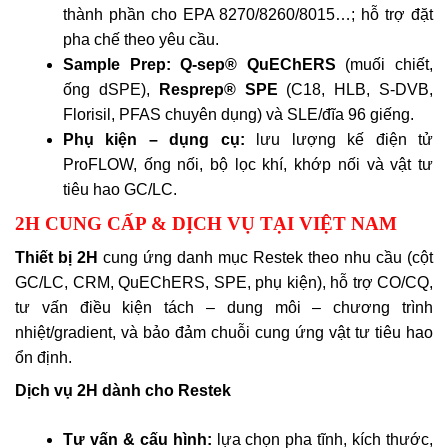
thành phần cho EPA 8270/8260/8015…; hỗ trợ đặt
pha chế theo yêu cầu.
Sample Prep:
Q-sep® QuEChERS
(muối chiết,
ống dSPE),
Resprep® SPE
(C18, HLB, S-DVB,
Florisil, PFAS chuyên dụng) và SLE/đĩa 96 giếng.
Phụ kiện – dụng cụ:
lưu lượng kế điện tử
ProFLOW, ống nối, bộ lọc khí, khớp nối và vật tư
tiêu hao GC/LC.
2H CUNG CẤP & DỊCH VỤ TẠI VIỆT NAM
Thiết bị 2H
cung ứng danh mục Restek theo nhu cầu (cột
GC/LC, CRM, QuEChERS, SPE, phụ kiện), hỗ trợ CO/CQ,
tư vấn điều kiện tách – dung môi – chương trình
nhiệt/gradient, và bảo đảm chuỗi cung ứng vật tư tiêu hao
ổn định.
Dịch vụ 2H dành cho Restek
Tư vấn & cấu hình:
lựa chọn pha tĩnh, kích thước,