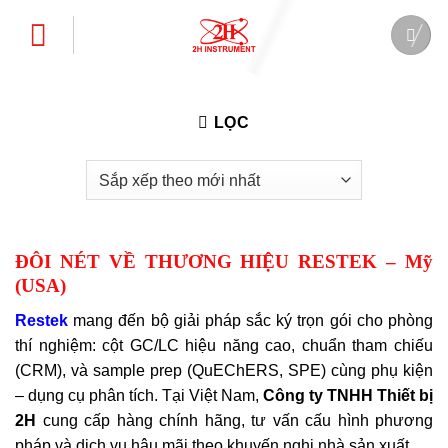
Bỏ
qua
nội
dung
LỌC
ĐÔI NÉT VỀ THƯƠNG HIỆU RESTEK – Mỹ
(USA)
Restek
mang đến bộ giải pháp sắc ký trọn gói cho phòng
thí nghiệm: cột GC/LC hiệu năng cao, chuẩn tham chiếu
(CRM), và sample prep (QuEChERS, SPE) cùng phụ kiện
– dụng cụ phân tích. Tại Việt Nam,
Công ty TNHH Thiết bị
2H
cung cấp hàng chính hãng, tư vấn cấu hình phương
pháp và dịch vụ hậu mãi theo khuyến nghị nhà sản xuất.