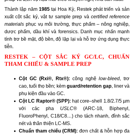
Thành lập năm
1985
tại Hoa Kỳ, Restek phát triển và sản
xuất cột sắc ký, vật tư sample prep và
certified reference
materials
phục vụ môi trường, thực phẩm – nông nghiệp,
dược phẩm, dầu khí và forensics. Danh mục nhấn mạnh
tính trơ bề mặt, độ bền, độ lặp lại và hỗ trợ ứng dụng thực
tiễn.
RESTEK – CỘT SẮC KÝ GC/LC, CHUẨN
THAM CHIẾU & SAMPLE PREP
Cột GC (Rxi®, Rtx®):
công nghệ
low-bleed
, trơ
cao, tuổi thọ bền; kèm
guard/retention gap
, liner và
phụ kiện đầu vào GC.
Cột LC Raptor® (SPP):
hạt core–shell 1.8/2.7/5 µm
với các pha
USLC®
(ARC-18, Biphenyl,
FluoroPhenyl, C18/C8…) cho tách nhanh, đỉnh sắc
nét và thân thiện LC-MS.
Chuẩn tham chiếu (CRM):
đơn chất & hỗn hợp đa