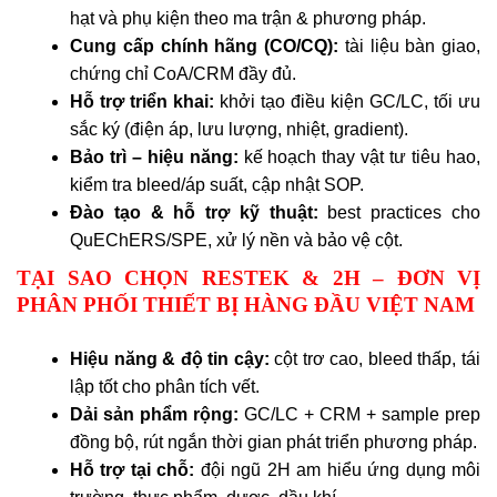
hạt và phụ kiện theo ma trận & phương pháp.
Cung cấp chính hãng (CO/CQ):
tài liệu bàn giao,
chứng chỉ CoA/CRM đầy đủ.
Hỗ trợ triển khai:
khởi tạo điều kiện GC/LC, tối ưu
sắc ký (điện áp, lưu lượng, nhiệt, gradient).
Bảo trì – hiệu năng:
kế hoạch thay vật tư tiêu hao,
kiểm tra bleed/áp suất, cập nhật SOP.
Đào tạo & hỗ trợ kỹ thuật:
best practices cho
QuEChERS/SPE, xử lý nền và bảo vệ cột.
TẠI SAO CHỌN RESTEK & 2H – ĐƠN VỊ
PHÂN PHỐI THIẾT BỊ HÀNG ĐẦU VIỆT NAM
Hiệu năng & độ tin cậy:
cột trơ cao, bleed thấp, tái
lập tốt cho phân tích vết.
Dải sản phẩm rộng:
GC/LC + CRM + sample prep
đồng bộ, rút ngắn thời gian phát triển phương pháp.
Hỗ trợ tại chỗ:
đội ngũ 2H am hiểu ứng dụng môi