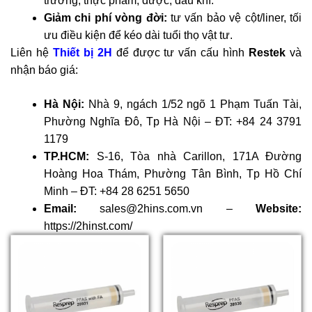
trường, thực phẩm, dược, dầu khí.
Giảm chi phí vòng đời:
tư vấn bảo vệ cột/liner, tối
ưu điều kiện để kéo dài tuổi thọ vật tư.
Liên hệ
Thiết bị 2H
để được tư vấn cấu hình
Restek
và
nhận báo giá:
Hà Nội:
Nhà 9, ngách 1/52 ngõ 1 Phạm Tuấn Tài,
Phường Nghĩa Đô, Tp Hà Nội – ĐT: +84 24 3791
1179
TP.HCM:
S-16, Tòa nhà Carillon, 171A Đường
Hoàng Hoa Thám, Phường Tân Bình, Tp Hồ Chí
Minh – ĐT: +84 28 6251 5650
Email:
sales@2hins.com.vn –
Website:
https://2hinst.com/