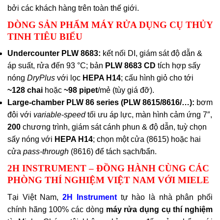
bởi các khách hàng trên toàn thế giới.
DÒNG SẢN PHẨM MÁY RỬA DỤNG CỤ THỦY
TINH TIÊU BIỂU
Undercounter PLW 8683:
kết nối DI, giám sát độ dẫn &
áp suất, rửa đến 93 °C; bản
PLW 8683 CD
tích hợp sấy
nóng
DryPlus
với lọc
HEPA H14
; cấu hình giỏ cho tới
~128 chai
hoặc
~98 pipet
/mẻ (tùy giá đỡ).
Large-chamber PLW 86 series (PLW 8615/8616/…):
bơm
đôi với
variable-speed
tối ưu áp lực, màn hình cảm ứng 7″,
200
chương trình, giám sát cánh phun & độ dẫn, tuỳ chọn
sấy nóng với
HEPA H14
; chọn một cửa (8615) hoặc hai
cửa
pass-through
(8616) để tách sạch/bẩn.
2H INSTRUMENT – ĐỒNG HÀNH CÙNG CÁC
PHÒNG THÍ NGHIỆM VIỆT NAM VỚI MIELE
Tại Việt Nam,
2H Instrument
tự hào là nhà phân phối
chính hãng 100% các dòng
máy rửa dụng cụ thí nghiệm