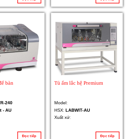
để bàn
Tủ ấm lắc hệ Premium
R-240
Model:
t - AU
HSX:
LABWIT-AU
Xuất xứ:
Đọc tiếp
Đọc tiếp