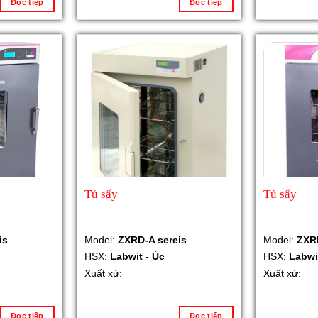
Đọc tiếp
Đọc tiếp
Tủ sấy
Tủ sấy
is
Model:
ZXRD-A sereis
Model:
ZXR
HSX:
Labwit - Úc
HSX:
Labwi
Xuất xứ:
Xuất xứ:
Đọc tiếp
Đọc tiếp