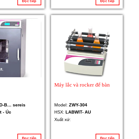
Đọc tiếp
Đọc tiếp
Máy lắc và rocker để bàn
D-B… sereis
Model:
ZWY-304
t - Úc
HSX:
LABWIT- AU
Xuất xứ:
Đọc tiếp
Đọc tiếp