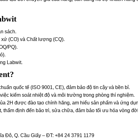
abwit
ân sách.
 xứ (CO) và Chất lượng (CQ).
/OQ/PQ).
ó).
ng Labwit.
ent?
huẩn quốc tế (ISO 9001, CE), đảm bảo độ tin cậy và bền bỉ.
việc kiểm soát nhiệt độ và môi trường trong phòng thí nghiệm.
của 2H được đào tạo chính hãng, am hiểu sản phẩm và ứng dụn
, thẩm định đến bảo trì, sửa chữa, đảm bảo tối ưu hóa vòng đời 
ĩa Đô, Q. Cầu Giấy – ĐT: +84 24 3791 1179