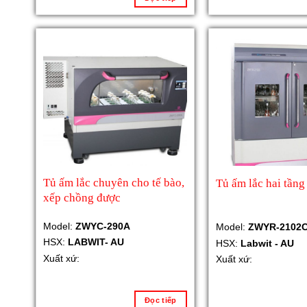
Tủ ấm lắc chuyên cho tế bào,
Tủ ấm lắc hai tầng
xếp chồng được
Model:
ZWYC-290A
Model:
ZWYR-2102
HSX:
LABWIT- AU
HSX:
Labwit - AU
Xuất xứ:
Xuất xứ:
Đọc tiếp