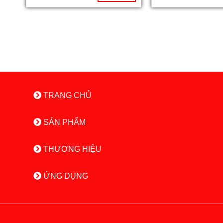
TRANG CHỦ
SẢN PHẨM
THƯƠNG HIỆU
ỨNG DỤNG