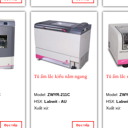
Tủ ấm lắc kiểu nằm ngang
Tủ ấm lắc 
C
Model:
ZWYR-211C
Model:
ZWY
HSX:
Labwit - AU
HSX:
Labwi
Xuất xứ:
Xuất xứ:
Đọc tiếp
Đọc tiếp