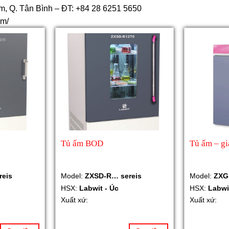
, Q. Tân Bình – ĐT: +84 28 6251 5650
om/
Tủ ấm BOD
Tủ ấm – gi
reis
Model:
ZXSD-R… sereis
Model:
ZXG
HSX:
Labwit - Úc
HSX:
Labwi
Xuất xứ:
Xuất xứ: