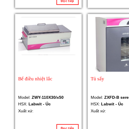
Đọc tiếp
Bể điều nhiệt lắc
Tủ sấy
Model:
ZWY-110X30/x50
Model:
ZXFD-B sere
HSX:
Labwit - Úc
HSX:
Labwit - Úc
Xuất xứ:
Xuất xứ:
Đọc tiếp