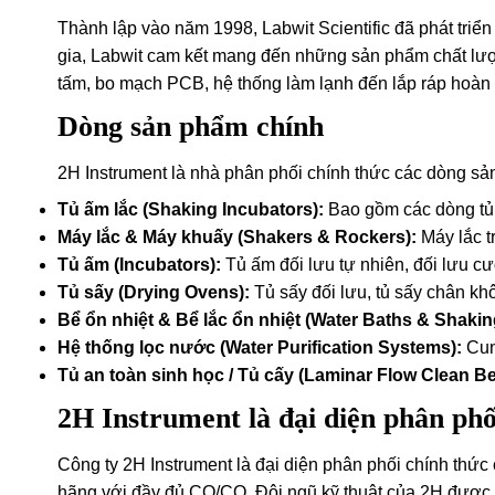
Thành lập vào năm 1998, Labwit Scientific đã phát triển
gia, Labwit cam kết mang đến những sản phẩm chất lượn
tấm, bo mạch PCB, hệ thống làm lạnh đến lắp ráp hoàn c
Dòng sản phẩm chính
2H Instrument là nhà phân phối chính thức các dòng sả
Tủ ấm lắc (Shaking Incubators):
Bao gồm các dòng tủ l
Máy lắc & Máy khuấy (Shakers & Rockers):
Máy lắc t
Tủ ấm (Incubators):
Tủ ấm đối lưu tự nhiên, đối lưu c
Tủ sấy (Drying Ovens):
Tủ sấy đối lưu, tủ sấy chân kh
Bể ổn nhiệt & Bể lắc ổn nhiệt (Water Baths & Shakin
Hệ thống lọc nước (Water Purification Systems):
Cung
Tủ an toàn sinh học / Tủ cấy (Laminar Flow Clean B
2H Instrument là đại diện phân phố
Công ty 2H Instrument là đại diện phân phối chính thứ
hãng với đầy đủ CO/CQ. Đội ngũ kỹ thuật của 2H được đ