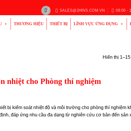
SALES@2HINS.COM.VN
08:00 - 
U
THƯƠNG HIỆU
THIẾT BỊ
LĨNH VỰC ỨNG DỤNG
Hiển thị 1–15
ổn nhiệt cho Phòng thí nghiệm
hiết bị kiểm soát nhiệt độ và môi trường cho phòng thí nghiệm
 định, đáp ứng nhu cầu đa dạng từ nghiên cứu cơ bản đến sản x