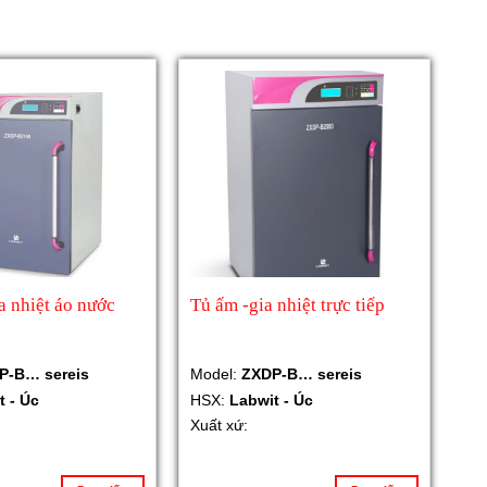
a nhiệt áo nước
Tủ ấm -gia nhiệt trực tiếp
P-B… sereis
Model:
ZXDP-B… sereis
t - Úc
HSX:
Labwit - Úc
Xuất xứ: