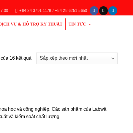
17:00
+84 24 3791 1179 / +84 28 6251 5650
DỊCH VỤ & HỖ TRỢ KỸ THUẬT
TIN TỨC
Đã
 của 16 kết quả
sắp
xếp
theo
mới
nhất
 khoa học và công nghiệp. Các sản phẩm của Labwit
uất và kiểm soát chất lượng.