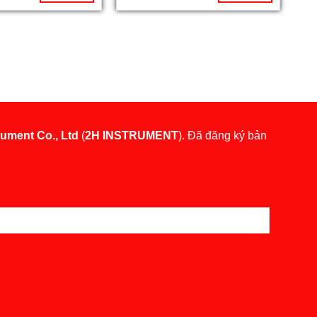
rument Co., Ltd
(
2H INSTRUMENT
). Đã đăng ký bản