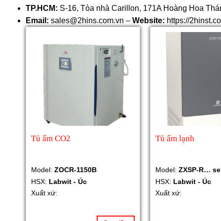
TP.HCM:
S-16, Tòa nhà Carillon, 171A Hoàng Hoa Thám
Email:
sales@2hins.com.vn –
Website:
https://2hinst.c
Tủ ấm CO2
Tủ ấm lạnh
Model:
ZOCR-1150B
Model:
ZXSP-R… se
HSX:
Labwit - Úc
HSX:
Labwit - Úc
Xuất xứ:
Xuất xứ: