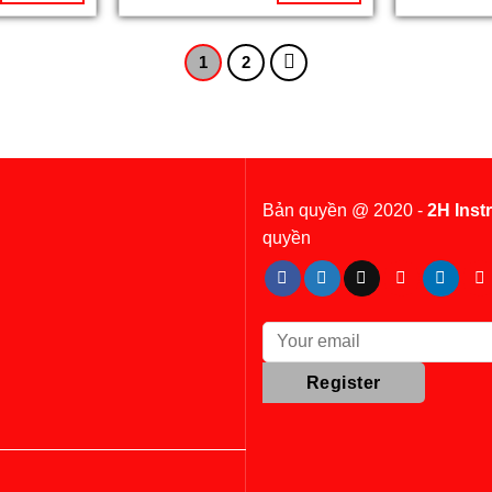
1
2
Bản quyền @ 2020 -
2H Inst
quyền