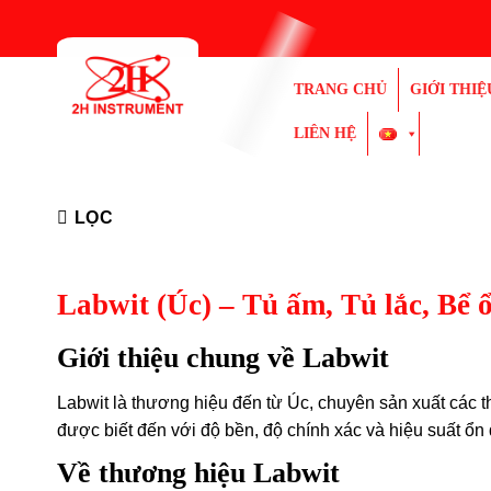
Bỏ
qua
nội
TRANG CHỦ
GIỚI THIỆ
dung
LIÊN HỆ
LỌC
Labwit (Úc) – Tủ ấm, Tủ lắc, Bể 
Giới thiệu chung về Labwit
Labwit là thương hiệu đến từ Úc, chuyên sản xuất các t
được biết đến với độ bền, độ chính xác và hiệu suất ổn
Về thương hiệu Labwit