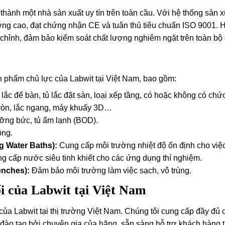
 thành một nhà sản xuất uy tín trên toàn cầu. Với hệ thống sản 
g cao, đạt chứng nhận CE và tuân thủ tiêu chuẩn ISO 9001. Hã
hỉnh, đảm bảo kiểm soát chất lượng nghiêm ngặt trên toàn bộ q
n phẩm chủ lực của Labwit tại Việt Nam, bao gồm:
ắc để bàn, tủ lắc đặt sàn, loại xếp tầng, có hoặc không có chứ
ròn, lắc ngang, máy khuấy 3D…
ưỡng bức, tủ ấm lạnh (BOD).
ông.
g Water Baths):
Cung cấp môi trường nhiệt độ ổn định cho việ
 cấp nước siêu tinh khiết cho các ứng dụng thí nghiệm.
enches):
Đảm bảo môi trường làm việc sạch, vô trùng.
i của Labwit tại Việt Nam
c của Labwit tại thị trường Việt Nam. Chúng tôi cung cấp đầy 
ào tạo bởi chuyên gia của hãng, sẵn sàng hỗ trợ khách hàng t