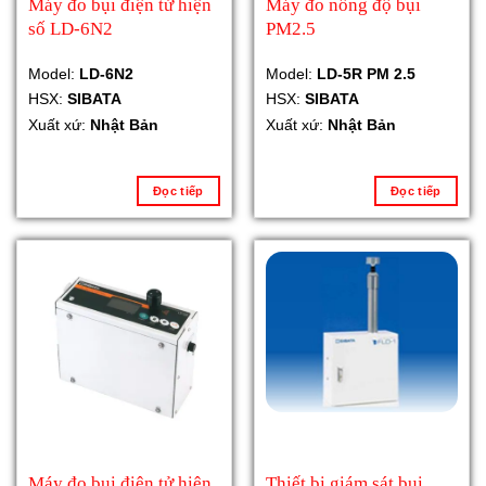
Máy đo bụi điện tử hiện
Máy đo nồng độ bụi
số LD-6N2
PM2.5
Model:
LD-6N2
Model:
LD-5R PM 2.5
HSX:
SIBATA
HSX:
SIBATA
Xuất xứ:
Nhật Bản
Xuất xứ:
Nhật Bản
Đọc tiếp
Đọc tiếp
Máy đo bụi điện tử hiện
Thiết bị giám sát bụi