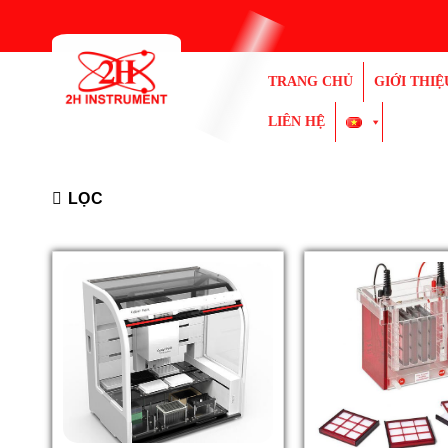
Bỏ
qua
nội
TRANG CHỦ
GIỚI THIỆ
dung
LIÊN HỆ
LỌC