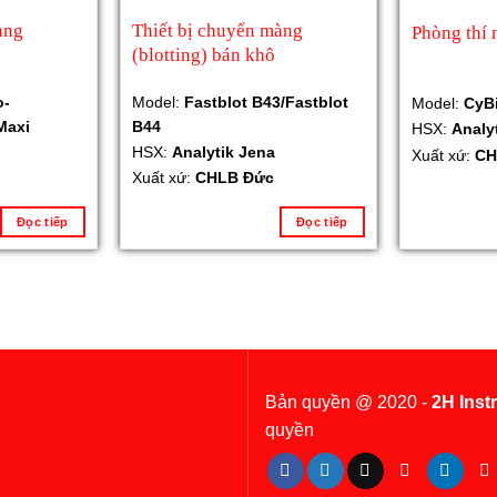
àng
Thiết bị chuyển màng
Phòng thí 
(blotting) bán khô
o-
Model:
Fastblot B43/Fastblot
Model:
CyB
Maxi
B44
HSX:
Analy
HSX:
Analytik Jena
Xuất xứ:
CH
Xuất xứ:
CHLB Đức
Đọc tiếp
Đọc tiếp
Bản quyền @ 2020 -
2H Inst
quyền