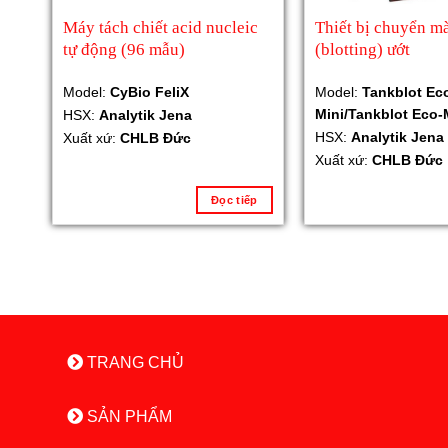
Máy tách chiết acid nucleic
Thiết bị chuyển m
tự động (96 mẫu)
(blotting) ướt
Model:
CyBio FeliX
Model:
Tankblot Ec
Mini/Tankblot Eco-
HSX:
Analytik Jena
HSX:
Analytik Jena
Xuất xứ:
CHLB Đức
Xuất xứ:
CHLB Đức
Đọc tiếp
TRANG CHỦ
SẢN PHẨM