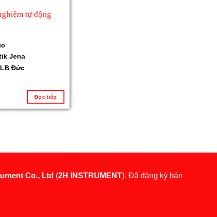
nghiệm tự động
io
tik Jena
LB Đức
Đọc tiếp
rument Co., Ltd
(
2H INSTRUMENT
). Đã đăng ký bản