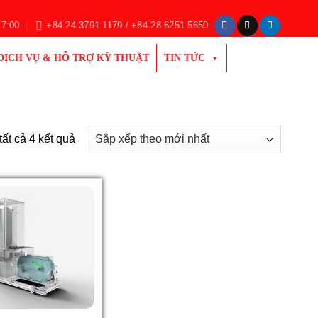
17:00
+84 24 3791 1179 / +84 28 6251 5650
DỊCH VỤ & HỖ TRỢ KỸ THUẬT
TIN TỨC
Đã
tất cả 4 kết quả
sắp
xếp
theo
mới
nhất