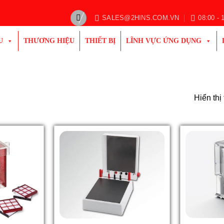
SALES@2HINS.COM.VN
08:00 - 
U
THƯƠNG HIỆU
THIẾT BỊ
LĨNH VỰC ỨNG DỤNG
Hiển thị 