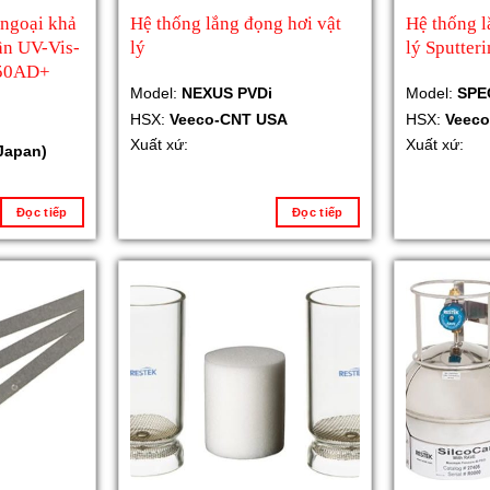
ngoại khả
Hệ thống lắng đọng hơi vật
Hệ thống l
ần UV-Vis-
lý
lý Sputter
150AD+
Model:
NEXUS PVDi
Model:
SPE
HSX:
Veeco-CNT USA
HSX:
Veec
Xuất xứ:
Xuất xứ:
Japan)
Đọc tiếp
Đọc tiếp