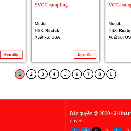
SVOC sampling
VOCs samp
Model:
Model:
HSX:
Restek
HSX:
Reste
Xuất xứ:
USA
Xuất xứ:
US
Đọc tiếp
Đọc tiếp
1
2
3
4
…
6
7
8
Bản quyền @ 2020 -
2H Inst
quyền