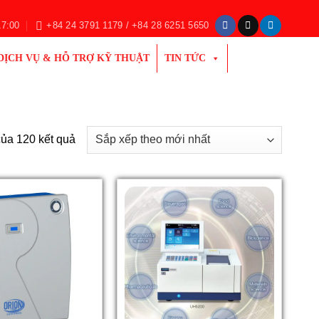
17:00
+84 24 3791 1179 / +84 28 6251 5650
DỊCH VỤ & HỖ TRỢ KỸ THUẬT
TIN TỨC
Đã
của 120 kết quả
sắp
xếp
theo
mới
nhất