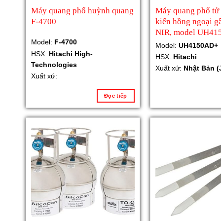
Máy quang phổ huỳnh quang
Máy quang phổ tử 
F-4700
kiến hồng ngoại g
NIR, model UH4
Model:
F-4700
Model:
UH4150AD+
HSX:
Hitachi High-
HSX:
Hitachi
Technologies
Xuất xứ:
Nhật Bản (
Xuất xứ:
Đọc tiếp