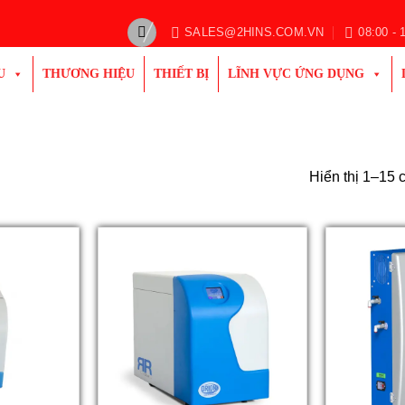
SALES@2HINS.COM.VN
08:00 - 
U
THƯƠNG HIỆU
THIẾT BỊ
LĨNH VỰC ỨNG DỤNG
Hiển thị 1–15 