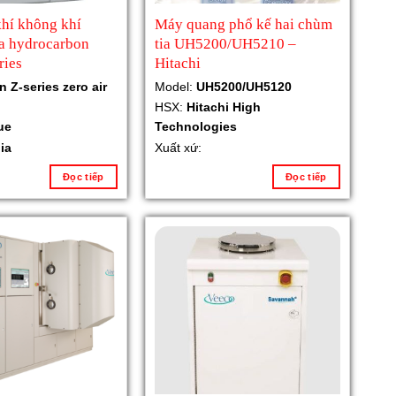
hí không khí
Máy quang phổ kế hai chùm
a hydrocarbon
tia UH5200/UH5210 –
ries
Hitachi
n Z-series zero air
Model:
UH5200/UH5120
HSX:
Hitachi High
ue
Technologies
lia
Xuất xứ:
Đọc tiếp
Đọc tiếp