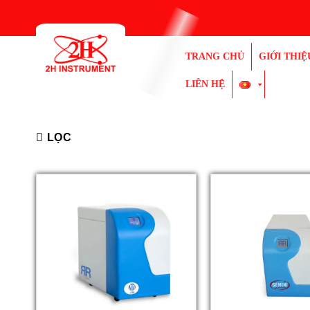
Bỏ
qua
nội
TRANG CHỦ
GIỚI THIỆ
dung
LIÊN HỆ
LỌC