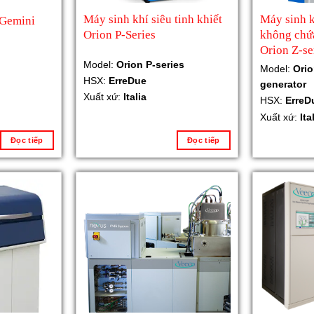
Máy sinh khí siêu tinh khiết
Máy sinh k
 Gemini
Orion P-Series
không chứ
Orion Z-se
Model:
Orion P-series
Model:
Orio
HSX:
ErreDue
generator
Xuất xứ:
Italia
HSX:
ErreD
Xuất xứ:
Ita
Đọc tiếp
Đọc tiếp