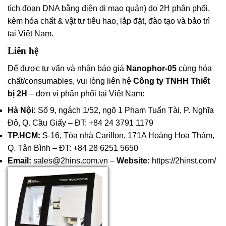
tích đoạn DNA bằng điện di mao quản) do 2H phân phối,
kèm hóa chất & vật tư tiêu hao, lắp đặt, đào tạo và bảo trì
tại Việt Nam.
Liên hệ
Để được tư vấn và nhận báo giá
Nanophor-05
cùng hóa
chất/consumables, vui lòng liên hệ
Công ty TNHH Thiết
bị 2H
– đơn vị phân phối tại Việt Nam:
Hà Nội:
Số 9, ngách 1/52, ngõ 1 Phạm Tuấn Tài, P. Nghĩa
Đô, Q. Cầu Giấy – ĐT: +84 24 3791 1179
TP.HCM:
S-16, Tòa nhà Carillon, 171A Hoàng Hoa Thám,
Q. Tân Bình – ĐT: +84 28 6251 5650
Email:
sales@2hins.com.vn –
Website:
https://2hinst.com/