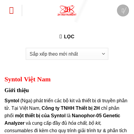
Bỏ
qua
nội
dung
LỌC
Syntol Việt Nam
Giới thiệu
Syntol
(Nga) phát triển các bộ kit và thiết bị di truyền phân
tử. Tại Việt Nam,
Công ty TNHH Thiết bị 2H
chỉ phân
phối
một thiết bị của Syntol
là
Nanophor-05 Genetic
Analyzer
và cung cấp đầy đủ
hóa chất, bộ kit,
consumables
đi kèm cho quy trình giải trình tự & phân tích