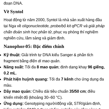
đoạn DNA.
Về Syntol
Hoạt động từ năm 2000, Syntol là nhà sản xuất hàng đầu
tại Nga về
oligonucleotide, probe/bộ kit qPCR và giải pháp
chẩn đoán sinh học phân tử
, phục vụ phòng thí nghiệm
nghiên cứu, lâm sàng và giám định.
Nanophor-05: Đặc điểm chính
Kỹ thuật:
Giải trình tự DNA kiểu Sanger & phân tích
fragment bằng
điện di mao quản
.
Năng suất:
Tối đa
8 mao quản
; định dạng khay
96 giếng,
0.2 mL
.
Phát hiện huỳnh quang:
Tối đa
7 kênh
cho ứng dụng đa
màu.
Dãy mao quản:
Chiều dài tiêu chuẩn
35/50 cm
; điều
khiển nhiệt độ (khoảng 30–60 °C).
Ứng dụng:
Genotyping người/động vật, STR/giám định,