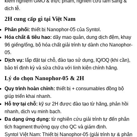
kiểm nghiệm GMO & thực phẩm, nghiên cứu lâm sàng &
dịch tễ.
2H cung cấp gì tại Việt Nam
Phân phối:
thiết bị Nanophor-05 của Syntol.
Hóa chất & tiêu hao:
dãy mao quản, dung dịch đệm, khay
96 giếng/ống, bộ hóa chất giải trình tự dành cho Nanophor-
05.
Dịch vụ:
lắp đặt tại chỗ, đào tạo sử dụng, IQ/OQ (khi cần),
bảo trì định kỳ và sửa chữa với linh kiện chính hãng.
Lý do chọn Nanophor-05 & 2H
Quy trình hoàn chỉnh:
thiết bị + consumables đồng bộ
giúp triển khai nhanh.
Hỗ trợ tại chỗ:
kỹ sư 2H được đào tạo từ hãng, phản hồi
nhanh, dịch vụ minh bạch.
Đa dạng ứng dụng:
từ nghiên cứu giải trình tự đến phân
tích fragment thường quy cho QC và giám định.
Syntol Việt Nam: Thiết bị Nanophor-05 (giải trình tự & phân