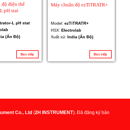
độ điện thế
Máy chuẩn độ ezTiTRATR+
L pH stat
trator-L pH stat
Model:
ezTiTRATR+
rolab
HSX:
Electrolab
dia (Ấn Độ)
Xuất xứ:
India (Ấn Độ)
Đọc tiếp
Đọc tiếp
rument Co., Ltd
(
2H INSTRUMENT
). Đã đăng ký bản