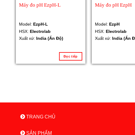
Máy đo pH EzpH-L
Máy đo pH EzpH
Model:
EzpH-L
Model:
EzpH
HSX:
Electrolab
HSX:
Electrolab
Xuất xứ:
India (Ấn Độ)
Xuất xứ:
India (Ấn Đ
Đọc tiếp
TRANG CHỦ
SẢN PHẨM