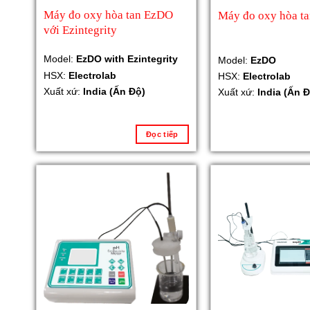
Máy đo oxy hòa tan EzDO
Máy đo oxy hòa t
với Ezintegrity
Model:
EzDO with Ezintegrity
Model:
EzDO
HSX:
Electrolab
HSX:
Electrolab
Xuất xứ:
India (Ấn Độ)
Xuất xứ:
India (Ấn Đ
Đọc tiếp