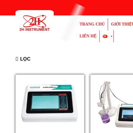
Bỏ
qua
nội
TRANG CHỦ
GIỚI THIỆ
dung
LIÊN HỆ
LỌC