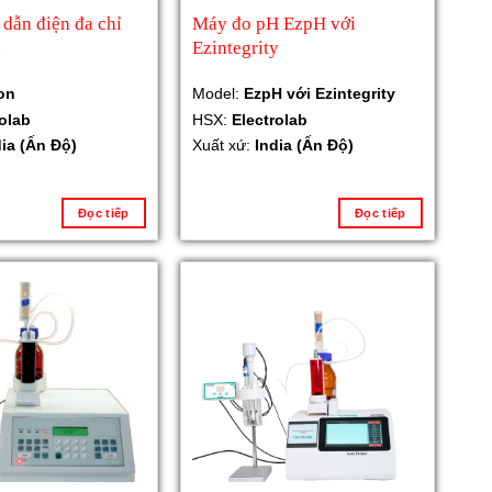
dẫn điện đa chỉ
Máy đo pH EzpH với
n
Ezintegrity
on
Model:
EzpH với Ezintegrity
rolab
HSX:
Electrolab
dia (Ấn Độ)
Xuất xứ:
India (Ấn Độ)
Đọc tiếp
Đọc tiếp