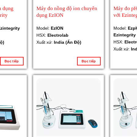
n dụng
Máy đo nồng độ ion chuyên
Máy đo p
rity
dụng EzION
với Ezinte
zintegrity
Model:
EzION
Model:
Ezp
Ezintegrity
HSX:
Electrolab
HSX:
Elect
ộ)
Xuất xứ:
India (Ấn Độ)
Xuất xứ:
In
Đọc tiếp
Đọc tiếp