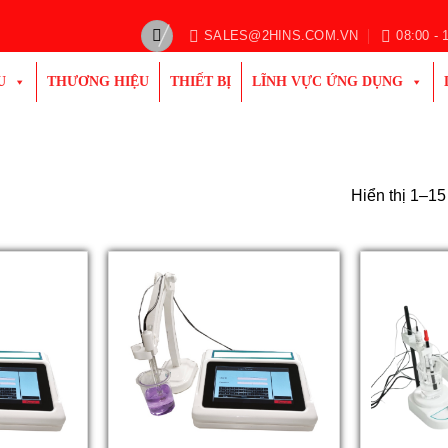
SALES@2HINS.COM.VN
08:00 - 
U
THƯƠNG HIỆU
THIẾT BỊ
LĨNH VỰC ỨNG DỤNG
Hiển thị 1–15