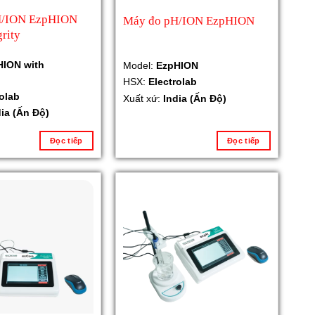
H/ION EzpHION
Máy đo pH/ION EzpHION
grity
HION with
Model:
EzpHION
HSX:
Electrolab
rolab
Xuất xứ:
India (Ấn Độ)
dia (Ấn Độ)
Đọc tiếp
Đọc tiếp