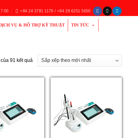
17:00
+84 24 3791 1179 / +84 28 6251 5650
DỊCH VỤ & HỖ TRỢ KỸ THUẬT
TIN TỨC
Đã
 của 91 kết quả
sắp
xếp
theo
mới
nhất