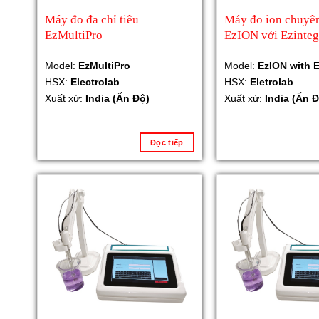
Máy đo đa chỉ tiêu
Máy đo ion chuyê
EzMultiPro
EzION với Ezinteg
Model:
EzMultiPro
Model:
EzION with E
HSX:
Electrolab
HSX:
Eletrolab
Xuất xứ:
India (Ấn Độ)
Xuất xứ:
India (Ấn Đ
Đọc tiếp