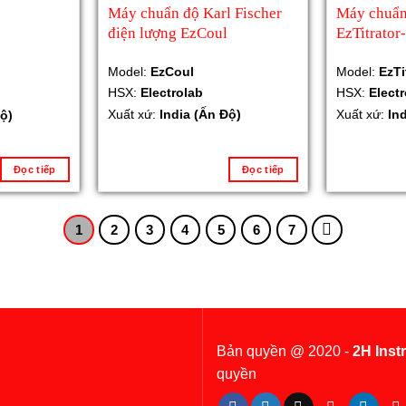
Máy chuẩn độ Karl Fischer
Máy chuẩn 
điện lượng EzCoul
EzTitrator-
Model:
EzCoul
Model:
EzTi
HSX:
Electrolab
HSX:
Elect
Xuất xứ:
India (Ấn Độ)
Xuất xứ:
In
ộ)
Đọc tiếp
Đọc tiếp
1
2
3
4
5
6
7
Bản quyền @ 2020 -
2H Inst
quyền