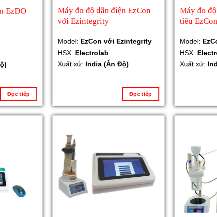
Máy đo độ dẫn điện EzCon
Máy đo độ 
an EzDO
với Ezintegrity
tiêu EzCo
Model:
EzCon với Ezintegrity
Model:
EzC
HSX:
Electrolab
HSX:
Elect
Xuất xứ:
India (Ấn Độ)
Xuất xứ:
In
ộ)
Đọc tiếp
Đọc tiếp