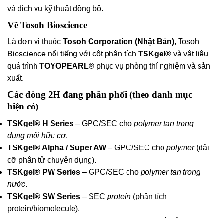
và dịch vụ kỹ thuật đồng bộ.
Về Tosoh Bioscience
Là đơn vị thuộc
Tosoh Corporation (Nhật Bản)
, Tosoh
Bioscience nổi tiếng với cột phân tích
TSKgel®
và vật liệu
quá trình
TOYOPEARL®
phục vụ phòng thí nghiệm và sản
xuất.
Các dòng 2H đang phân phối (theo danh mục
hiện có)
TSKgel® H Series
– GPC/SEC cho
polymer tan trong
dung môi hữu cơ
.
TSKgel® Alpha / Super AW
– GPC/SEC cho
polymer
(dải
cỡ phân tử chuyên dụng).
TSKgel® PW Series
– GPC/SEC cho
polymer tan trong
nước
.
TSKgel® SW Series
– SEC
protein
(phân tích
protein/biomolecule).