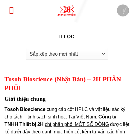
Bỏ
qua
nội
dung
LỌC
Tosoh Bioscience (Nhật Bản) – 2H PHÂN
PHỐI
Giới thiệu chung
Tosoh Bioscience
cung cấp cột HPLC và vật liệu sắc ký
cho tách – tinh sạch sinh học. Tại Việt Nam,
Công ty
TNHH Thiết bị 2H
chỉ phân phối MỘT SỐ DÒNG
được liệt
kê dưới đây theo danh mục hiện có, kèm tư vấn cấu hình