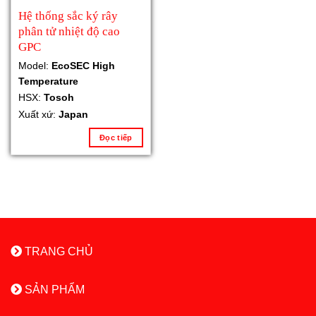
Hệ thống sắc ký rây
phân tử nhiệt độ cao
GPC
Model:
EcoSEC High
Temperature
HSX:
Tosoh
Xuất xứ:
Japan
Đọc tiếp
TRANG CHỦ
SẢN PHẨM