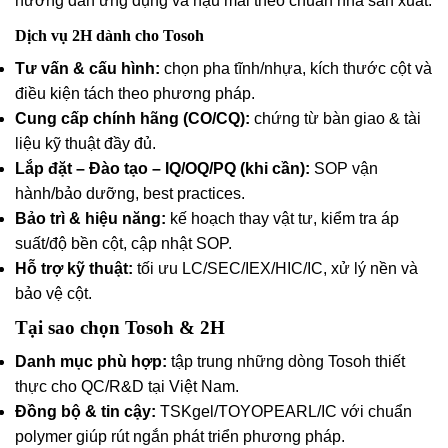
hướng dẫn ứng dụng và hậu mãi theo chuẩn nhà sản xuất.
Dịch vụ 2H dành cho Tosoh
Tư vấn & cấu hình:
chọn pha tĩnh/nhựa, kích thước cột và
điều kiện tách theo phương pháp.
Cung cấp chính hãng (CO/CQ):
chứng từ bàn giao & tài
liệu kỹ thuật đầy đủ.
Lắp đặt – Đào tạo – IQ/OQ/PQ (khi cần):
SOP vận
hành/bảo dưỡng, best practices.
Bảo trì & hiệu năng:
kế hoạch thay vật tư, kiểm tra áp
suất/độ bền cột, cập nhật SOP.
Hỗ trợ kỹ thuật:
tối ưu LC/SEC/IEX/HIC/IC, xử lý nền và
bảo vệ cột.
Tại sao chọn Tosoh & 2H
Danh mục phù hợp:
tập trung những dòng Tosoh thiết
thực cho QC/R&D tại Việt Nam.
Đồng bộ & tin cậy:
TSKgel/TOYOPEARL/IC với chuẩn
polymer giúp rút ngắn phát triển phương pháp.