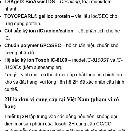
TSKgel® BioAssist DS
–
Desalting
, loại muối/đệm
nhanh.
TOYOPEARL® gel lọc protein
– vật liệu lọc/SEC cho
ứng dụng protein.
Cột sắc ký ion (IC) anion/cation
– cột phân tích cho hệ
IC.
Chuẩn polymer GPC/SEC
– bộ chuẩn hiệu chuẩn khối
lượng phân tử.
Hệ sắc ký ion Tosoh IC-8100
– model
IC-8100ST
và
IC-
8100EX
(kèm autosampler).
Lưu ý:
Danh mục có thể được cập nhật theo tình hình tồn
kho và đặt hàng; vui lòng liên hệ 2H để xác nhận cấu hình
cụ thể.
2H là đơn vị cung cấp tại Việt Nam (phạm vi có
hạn)
Thiết bị 2H
tập trung vào các dòng nêu trên; không đại
diện mọi sản phẩm của Tosoh. 2H cung cấp CO/CQ,