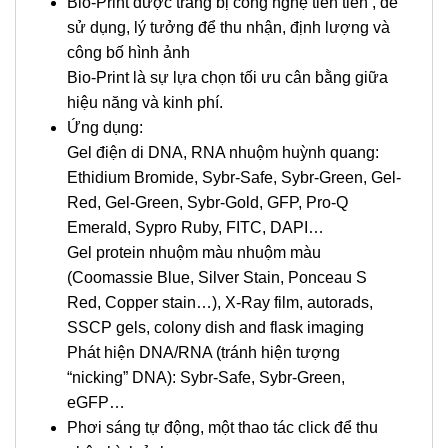
Bio-Print được trang bị công nghệ tiên tiến , dễ
sử dụng, lý tưởng để thu nhận, định lượng và
công bố hình ảnh
Bio-Print là sự lựa chọn tối ưu cân bằng giữa
hiệu năng và kinh phí.
Ứng dụng:
Gel điện di DNA, RNA nhuộm huỳnh quang:
Ethidium Bromide, Sybr-Safe, Sybr-Green, Gel-
Red, Gel-Green, Sybr-Gold, GFP, Pro-Q
Emerald, Sypro Ruby, FITC, DAPI…
Gel protein nhuộm màu nhuộm màu
(Coomassie Blue, Silver Stain, Ponceau S
Red, Copper stain…), X-Ray film, autorads,
SSCP gels, colony dish and flask imaging
Phát hiện DNA/RNA (tránh hiện tượng
“nicking” DNA): Sybr-Safe, Sybr-Green,
eGFP…
Phơi sáng tự động, một thao tác click để thu