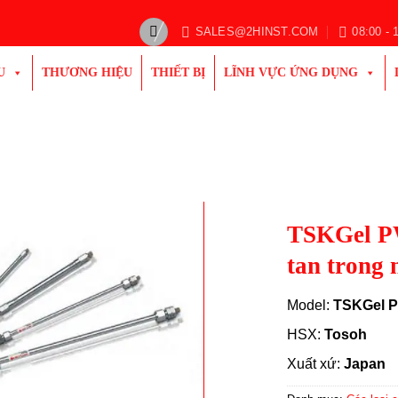
SALES@2HINST.COM
08:00 - 
U
THƯƠNG HIỆU
THIẾT BỊ
LĨNH VỰC ỨNG DỤNG
TSKGel PW
tan trong 
Model:
TSKGel P
HSX:
Tosoh
Xuất xứ:
Japan