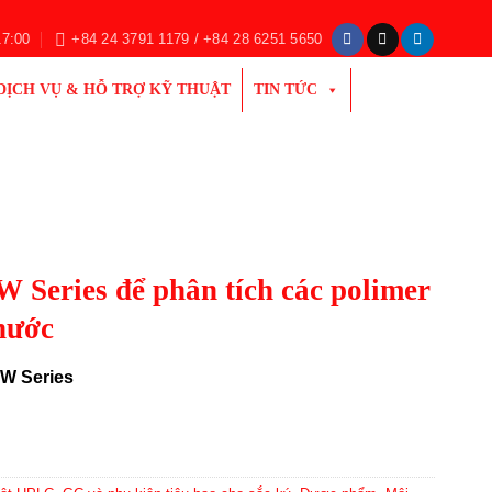
17:00
+84 24 3791 1179 / +84 28 6251 5650
DỊCH VỤ & HỖ TRỢ KỸ THUẬT
TIN TỨC
 Series để phân tích các polimer
nước
W Series