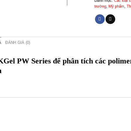
Danh mục:
Các loại 
trường
,
Mỹ phẩm
,
Th
Ả
ĐÁNH GIÁ (0)
Gel PW Series để phân tích các polimer
n