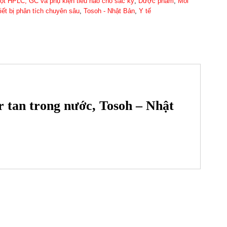
cột HPLC, GC và phụ kiện tiêu hao cho sắc ký
,
Dược phẩm
,
Môi
iết bị phân tích chuyên sâu
,
Tosoh - Nhật Bản
,
Y tế
 tan trong nước, Tosoh – Nhật