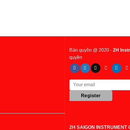
Bản quyền @ 2020 -
2H Inst
quyền
2H SAIGON INSTRUMENT C