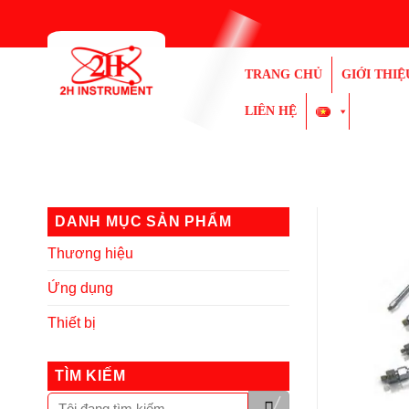
Bỏ
qua
nội
TRANG CHỦ
GIỚI THIỆ
dung
LIÊN HỆ
DANH MỤC SẢN PHẨM
Thương hiệu
Ứng dụng
Thiết bị
TÌM KIẾM