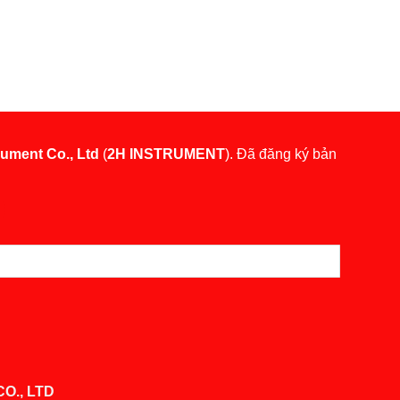
rument Co., Ltd
(
2H INSTRUMENT
). Đã đăng ký bản
O., LTD