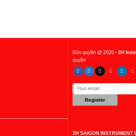
Bản quyền @ 2020 -
2H Inst
quyền
2H SAIGON INSTRUMENT C