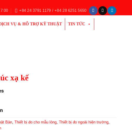
17:00
+84 24 3791 1179 / +84 28 6251 5650
DỊCH VỤ & HỖ TRỢ KỸ THUẬT
TIN TỨC
úc xạ kế
es
ản
hật Bản
,
Thiết bị đo cho mẫu lỏng
,
Thiết bị đo ngoài hiện trường
,
n