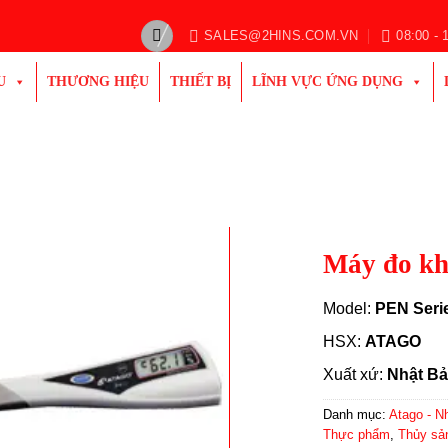
SALES@2HINS.COM.VN
08:00 - 
U
THƯƠNG HIỆU
THIẾT BỊ
LĨNH VỰC ỨNG DỤNG
Máy đo kh
Model:
PEN Seri
HSX:
ATAGO
Xuất xứ:
Nhật B
Danh mục:
Atago - N
Thực phẩm
,
Thủy sả