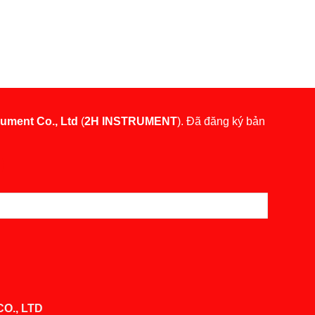
rument Co., Ltd
(
2H INSTRUMENT
). Đã đăng ký bản
O., LTD