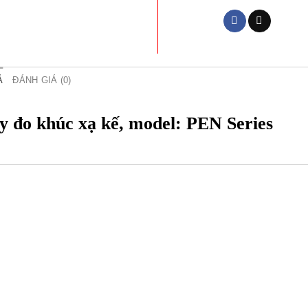
Ả
ĐÁNH GIÁ (0)
 đo khúc xạ kế, model: PEN Series