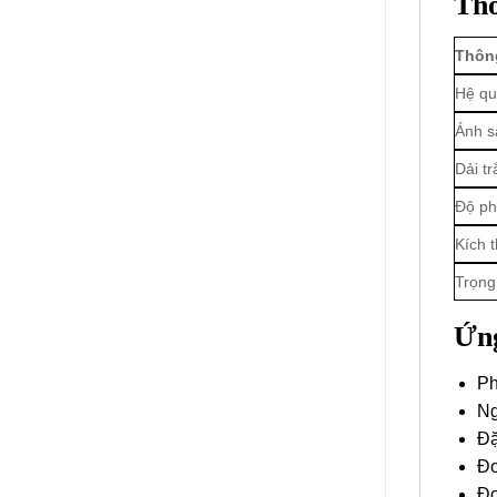
Thô
Thôn
Hệ qu
Ánh s
Dải t
Độ ph
Kích 
Trọng
Ứn
Ph
Ng
Đặ
Đo
Đo