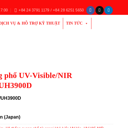
17:00
+84 24 3791 1179 / +84 28 6251 5650
DỊCH VỤ & HỖ TRỢ KỸ THUẬT
TIN TỨC
 phổ UV-Visible/NIR
/UH3900D
/UH3900D
n (Japan)