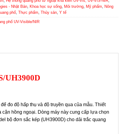
ẩm
,
Hệ thống quang phổ tử ngoại khả kiến UV-Vis, UV-VIS-NIR
,
ogies - Nhật Bản
,
Khoa học sự sống
,
Môi trường
,
Mỹ phẩm
,
Nông
quang phổ
,
Thực phẩm
,
Thủy sản
,
Y tế
ng phổ UV-Visible/NIR
0S/UH3900D
 đo độ hấp thụ và độ truyền qua của mẫu. Thiết
n và cận hồng ngoại. Dòng máy này cung cấp lựa chọn
el bộ đơn sắc kép (UH3900D) cho dải trắc quang