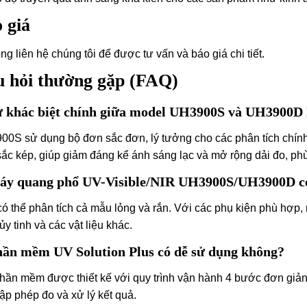
 giá
òng liên hệ chúng tôi để được tư vấn và báo giá chi tiết.
 hỏi thường gặp (FAQ)
ự khác biệt chính giữa model UH3900S và UH3900D 
0S sử dụng bộ đơn sắc đơn, lý tưởng cho các phân tích chín
ắc kép, giúp giảm đáng kể ánh sáng lạc và mở rộng dải đo, ph
áy quang phổ UV-Visible/NIR UH3900S/UH3900D có 
ó thể phân tích cả mẫu lỏng và rắn. Với các phụ kiện phù hợp,
hủy tinh và các vật liệu khác.
hần mềm UV Solution Plus có dễ sử dụng không?
hần mềm được thiết kế với quy trình vận hành 4 bước đơn giản
 lập phép đo và xử lý kết quả.