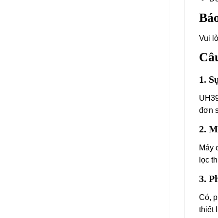
Báo
Vui l
Câu
1. S
UH390
đơn s
2. M
Máy c
lọc t
3. P
Có, p
thiết