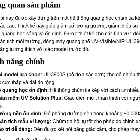
g quan sản phẩm
 bị này được xây dựng trên một hệ thống quang học chùm tia k
ậc cao. Thiết kế này giúp giảm số lượng gương, giảm thiểu sự 
 quang học sáng và ổn định. Được thiết kế cho các lĩnh vực đòi
ân tích môi trường, dòng máy quang phổ UV-Visible/NIR UH39
ăng tương thích với các model trước đó.
h năng chính
i model lựa chọn:
UH3900S (bộ đơn sắc đơn) cho độ nhiễu t
c cực thấp và dải đo rộng.
 quang học ổn định:
Hệ thống chùm tia kép với cách tử nhiễu
ần mềm UV Solution Plus:
Giao diện mới, thân thiện với ngư
u.
ờng nền ổn định:
Độ phẳng đường nền trong khoảng ±0.000
ân tích mẫu vi lượng:
Chùm tia hội tụ tốt cho phép đo chính xá
o trì dễ dàng:
Đèn được kết nối bằng giắc cắm, cho phép thay