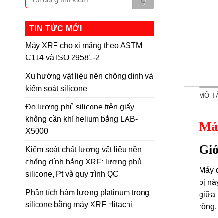
TIN TỨC MỚI
Máy XRF cho xi măng theo ASTM
C114 và ISO 29581-2
Xu hướng vật liệu nền chống dính và
kiểm soát silicone
MÔ T
Đo lượng phủ silicone trên giấy
không cần khí helium bằng LAB-
Má
X5000
Giớ
Kiểm soát chất lượng vật liệu nền
chống dính bằng XRF: lượng phủ
Máy q
silicone, Pt và quy trình QC
bị nà
Phân tích hàm lượng platinum trong
giữa 
silicone bằng máy XRF Hitachi
rộng.