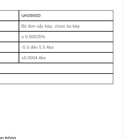
UH3900D
Bộ đơn sắc kép, chùm tia kép
≤ 0.00025%
-5.5 đến 5.5 Abs
±0.0004 Abs
p tròng.