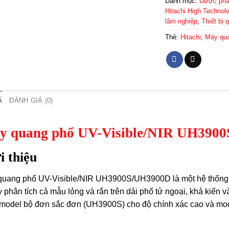
Danh mục:
Dược ph
Hitachi High Technol
lâm nghiệp
,
Thiết bị 
Thẻ:
Hitachi
,
Máy qua
Ả
ĐÁNH GIÁ (0)
y quang phổ UV-Visible/NIR UH390
i thiệu
uang phổ UV-Visible/NIR UH3900S/UH3900D là một hệ thống để
y phân tích cả mẫu lỏng và rắn trên dải phổ tử ngoại, khả kiế
model bộ đơn sắc đơn (UH3900S) cho độ chính xác cao và mod