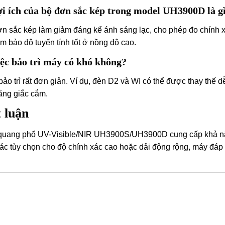
ợi ích của bộ đơn sắc kép trong model UH3900D là g
n sắc kép làm giảm đáng kể ánh sáng lạc, cho phép đo chính xá
m bảo độ tuyến tính tốt ở nồng độ cao.
iệc bảo trì máy có khó không?
bảo trì rất đơn giản. Ví dụ, đèn D2 và WI có thể được thay thế
ằng giắc cắm.
 luận
uang phổ UV-Visible/NIR UH3900S/UH3900D cung cấp khả năng 
ác tùy chọn cho độ chính xác cao hoặc dải động rộng, máy đáp