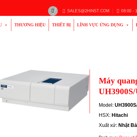
SALES@2HINST.COM
08:00 - 
U
THƯƠNG HIỆU
THIẾT BỊ
LĨNH VỰC ỨNG DỤNG
Máy quang
UH3900S
Model:
UH3900S
HSX:
Hitachi
Xuất xứ:
Nhật Bả