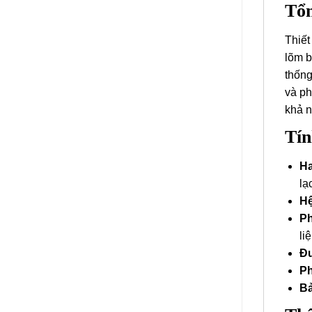
Tổn
Thiết
lõm b
thống
và ph
khả n
Tín
Ha
lạ
Hệ
Ph
liệ
Đư
Ph
Bả