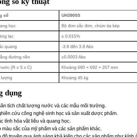
ng số kỹ thuật
g số
UH3900S
ang học
Bộ đơn sắc đơn, chùm tia kép
áng lạc
≤ 0.015%
rắc quang
-3.8 đến 3.8 Abs
ẳng đường nền
±0.0003 Abs
thước (R x S x C)
Khoảng 680 × 692 × 257 mm
 lượng
Khoảng 45 kg
g dụng
ân tích chất lượng nước và các mẫu môi trường.
hiên cứu công nghệ sinh học và sản xuất dược phẩm.
c tính hóa vật liệu và quang học.
 màu sắc của mỹ phẩm và các sản phẩm khác.
 độ truyền qua ánh sáng khả kiến cho các sản phẩm như kính á