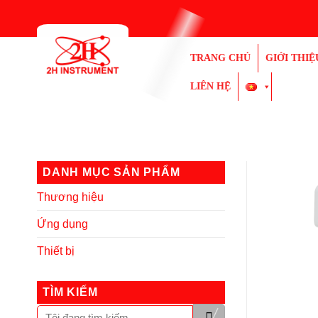
Bỏ
qua
nội
TRANG CHỦ
GIỚI THIỆ
dung
LIÊN HỆ
DANH MỤC SẢN PHẨM
Thương hiệu
Ứng dụng
Thiết bị
TÌM KIẾM