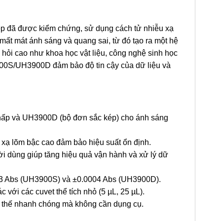
ép đã được kiểm chứng, sử dụng cách tử nhiễu xạ
mất mát ánh sáng và quang sai, từ đó tạo ra một hệ
 hỏi cao như khoa học vật liệu, công nghệ sinh học
00S/UH3900D đảm bảo độ tin cậy của dữ liệu và
hấp và UH3900D (bộ đơn sắc kép) cho ánh sáng
 xạ lõm bậc cao đảm bảo hiệu suất ổn định.
ời dùng giúp tăng hiệu quả vận hành và xử lý dữ
3 Abs (UH3900S) và ±0.0004 Abs (UH3900D).
c với các cuvet thể tích nhỏ (5 µL, 25 µL).
 thế nhanh chóng mà không cần dụng cụ.