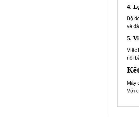
4. L
Bộ đơ
và đả
5. V
Việc 
nối b
Kết
Máy q
Với c