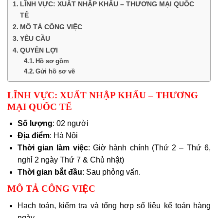
LĨNH VỰC: XUẤT NHẬP KHẨU – THƯƠNG MẠI QUỐC
TẾ
MÔ TẢ CÔNG VIỆC
YÊU CẦU
QUYỀN LỢI
Hồ sơ gồm
Gửi hồ sơ về
LĨNH VỰC: XUẤT NHẬP KHẨU – THƯƠNG
MẠI QUỐC TẾ
Số lượng
: 02 người
Địa điểm
: Hà Nội
Thời gian làm việc
: Giờ hành chính (Thứ 2 – Thứ 6,
nghỉ 2 ngày Thứ 7 & Chủ nhật)
Thời gian bắt đầu
: Sau phỏng vấn.
MÔ TẢ CÔNG VIỆC
Hạch toán, kiểm tra và tổng hợp số liệu kế toán hàng
ngày