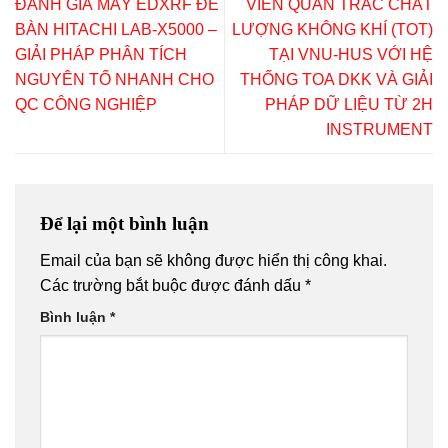
ĐÁNH GIÁ MÁY EDXRF ĐỂ
VIÊN QUAN TRẮC CHẤT
BÀN HITACHI LAB-X5000 –
LƯỢNG KHÔNG KHÍ (TOT)
GIẢI PHÁP PHÂN TÍCH
TẠI VNU-HUS VỚI HỆ
NGUYÊN TỐ NHANH CHO
THỐNG TOA DKK VÀ GIẢI
QC CÔNG NGHIỆP
PHÁP DỮ LIỆU TỪ 2H
INSTRUMENT
Để lại một bình luận
Email của bạn sẽ không được hiển thị công khai.
Các trường bắt buộc được đánh dấu
*
Bình luận
*