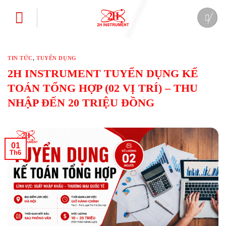
Bỏ
qua
nội
dung
TIN TỨC
,
TUYỂN DỤNG
2H INSTRUMENT TUYỂN DỤNG KẾ
TOÁN TỔNG HỢP (02 VỊ TRÍ) – THU
NHẬP ĐẾN 20 TRIỆU ĐỒNG
01
Th6