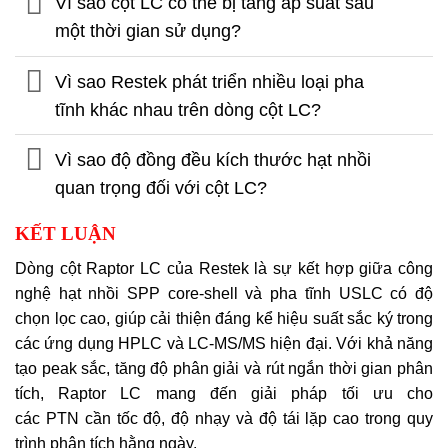
Vì sao cột LC có thể bị tăng áp suất sau
một thời gian sử dụng?
Vì sao Restek phát triển nhiều loại pha
tĩnh khác nhau trên dòng cột LC?
Vì sao độ đồng đều kích thước hạt nhồi
quan trọng đối với cột LC?
KẾT LUẬN
Dòng cột Raptor LC của Restek là sự kết hợp giữa công
nghệ hạt nhồi SPP core-shell và pha tĩnh USLC có độ
chọn lọc cao, giúp cải thiện đáng kể hiệu suất sắc ký trong
các ứng dụng HPLC và LC-MS/MS hiện đại. Với khả năng
tạo peak sắc, tăng độ phân giải và rút ngắn thời gian phân
tích, Raptor LC mang đến giải pháp tối ưu cho
các PTN cần tốc độ, độ nhạy và độ tái lặp cao trong quy
trình phân tích hằng ngày.