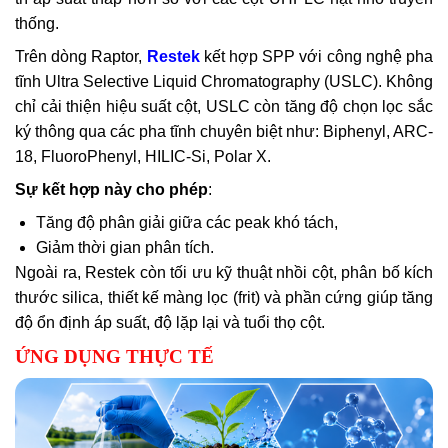
thống.
Trên dòng Raptor,
Restek
kết hợp SPP với công nghệ pha
tĩnh Ultra Selective Liquid Chromatography (USLC). Không
chỉ cải thiện hiệu suất cột, USLC còn tăng độ chọn lọc sắc
ký thông qua các pha tĩnh chuyên biệt như: Biphenyl, ARC-
18, FluoroPhenyl,
HILIC-Si, Polar X.
Sự kết hợp này cho phép
:
Tăng độ phân giải giữa các peak khó tách,
Giảm thời gian phân tích.
Ngoài ra, Restek còn tối ưu kỹ thuật nhồi cột, phân bố kích
thước silica, thiết kế màng lọc (frit) và phần cứng giúp tăng
độ ổn định áp suất, độ lặp lại và tuổi thọ cột.
ỨNG DỤNG THỰC TẾ