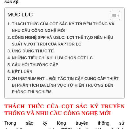
sắc ký.
MỤC LỤC
THÁCH THỨC CỦA CỘT SẮC KÝ TRUYỀN THỐNG VÀ
NHU CẦU CÔNG NGHỆ MỚI
CÔNG NGHỆ SPP VÀ USLC: LỢI THẾ TẠO NÊN HIỆU
SUẤT VƯỢT TRỘI CỦA RAPTOR LC
ỨNG DỤNG THỰC TẾ
NHỮNG TIÊU CHÍ KHI LỰA CHỌN CỘT LC
CÂU HỎI THƯỜNG GẶP
KẾT LUẬN
2H INSTRUMENT – ĐỐI TÁC TIN CẬY CUNG CẤP THIẾT
BỊ PHÂN TÍCH ĐA LĨNH VỰC TỪ HIỆN TRƯỜNG ĐẾN
PHÒNG THÍ NGHIỆM
THÁCH THỨC CỦA CỘT SẮC KÝ TRUYỀN
THỐNG VÀ NHU CẦU CÔNG NGHỆ MỚI
Trong sắc ký lỏng truyền thống sử