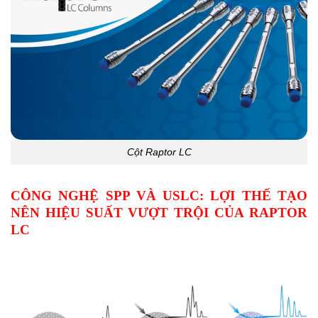
Cột Raptor LC
CÔNG NGHỆ SPP VÀ USLC: LỢI THẾ TẠO
NÊN HIỆU SUẤT VƯỢT TRỘI CỦA RAPTOR
LC