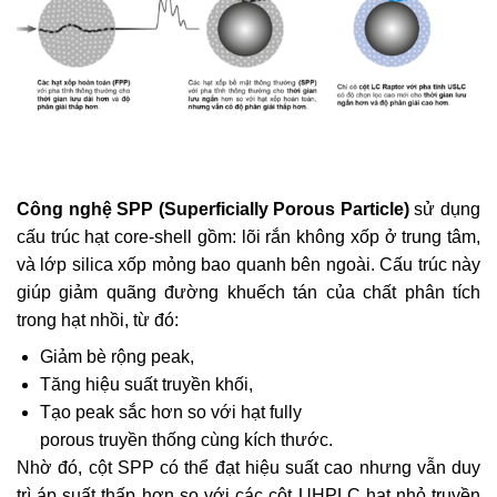
Công nghệ SPP (Superficially Porous Particle)
sử dụng
cấu trúc hạt core-shell gồm: lõi rắn không xốp ở trung tâm,
và lớp silica xốp mỏng bao quanh bên ngoài. Cấu trúc này
giúp giảm quãng đường khuếch tán của chất phân tích
trong hạt nhồi, từ đó:
Giảm bè rộng peak,
Tăng hiệu suất truyền khối,
Tạo peak sắc hơn so với hạt fully
porous truyền thống cùng kích thước.
Nhờ đó, cột SPP có thể đạt hiệu suất cao nhưng vẫn duy
trì áp suất thấp hơn so với các cột UHPLC hạt nhỏ truyền