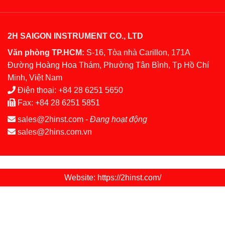
2H SAIGON INSTRUMENT CO., LTD
Văn phòng TP.HCM:
S-16, Tòa nhà Carillon, 171A
Đường Hoàng Hoa Thám, Phường Tân Bình, Tp Hồ Chí
Minh, Việt Nam
Điện thoại:
+84 28 6251 5650
Fax:
+84 28 6251 5851
sales@2hinst.com
-
Đang hoạt động
sales@2hins.com.vn
Website: https://2hinst.com/