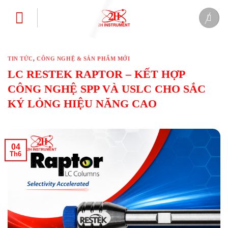
Bỏ
qua
nội
dung
TIN TỨC
,
CÔNG NGHỆ & SẢN PHẨM MỚI
LC RESTEK RAPTOR – KẾT HỢP
CÔNG NGHỆ SPP VÀ USLC CHO SẮC
KÝ LỎNG HIỆU NĂNG CAO
04
Th6