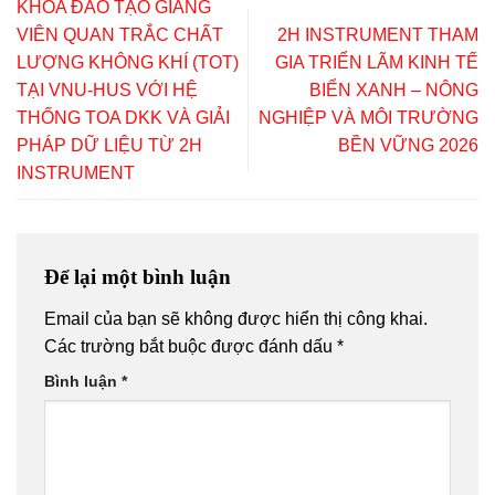
KHÓA ĐÀO TẠO GIẢNG
VIÊN QUAN TRẮC CHẤT
2H INSTRUMENT THAM
LƯỢNG KHÔNG KHÍ (TOT)
GIA TRIỂN LÃM KINH TẾ
TẠI VNU-HUS VỚI HỆ
BIỂN XANH – NÔNG
THỐNG TOA DKK VÀ GIẢI
NGHIỆP VÀ MÔI TRƯỜNG
PHÁP DỮ LIỆU TỪ 2H
BỀN VỮNG 2026
INSTRUMENT
Để lại một bình luận
Email của bạn sẽ không được hiển thị công khai.
Các trường bắt buộc được đánh dấu
*
Bình luận
*