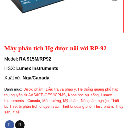
Máy phân tích Hg được nối với RP-92
Model:
RA 915M/RP92
HSX:
Lumex Instruments
Xuất xứ:
Nga/Canada
Danh mục:
Dược phẩm
,
Điều tra và pháp y
,
Hệ thống quang phổ hấp
thụ nguyên tử AAS/ICP-OES/ICPMS
,
Khoa học sự sống
,
Lumex
Instruments - Canada
,
Môi trường
,
Mỹ phẩm
,
Nông lâm nghiệp
,
Thiết
bị
,
Thiết bị phân tích chuyên sâu
,
Thiết bị quang phổ
,
Thực phẩm
,
Thủy
sản
,
Y tế