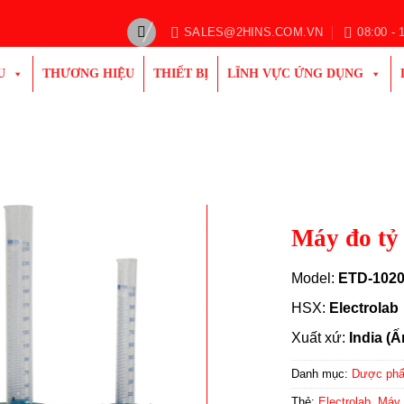
SALES@2HINS.COM.VN
08:00 - 
U
THƯƠNG HIỆU
THIẾT BỊ
LĨNH VỰC ỨNG DỤNG
Máy đo tỷ
Model:
ETD-102
HSX:
Electrolab
Xuất xứ:
India (
Danh mục:
Dược ph
Thẻ:
Electrolab
,
Máy 