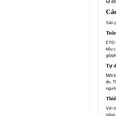
kế để
Các
Sản p
Tuân
ETD-1
tiêu 
gõ/ph
Tự đ
Một t
đo. T
người
Thiế
Với h
năng 