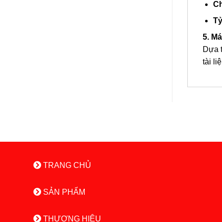
Ch
Tỷ
5. M
Dựa t
tài l
TRANG CHỦ
SẢN PHẨM
THƯƠNG HIỆU