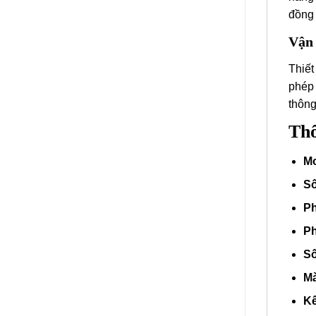
đồng 
Vận 
Thiết
phép 
thông
Thô
Mo
Số
Ph
Ph
Số
Mà
Kế