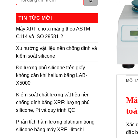
TIN TỨC MỚI
Máy XRF cho xi măng theo ASTM
C114 và ISO 29581-2
Xu hướng vật liệu nền chống dính và
kiểm soát silicone
Đo lượng phủ silicone trên giấy
không cần khí helium bằng LAB-
MÔ T
X5000
Kiểm soát chất lượng vật liệu nền
Máy
chống dính bằng XRF: lượng phủ
toá
silicone, Pt và quy trình QC
Phân tích hàm lượng platinum trong
Xác đ
silicone bằng máy XRF Hitachi
đặc b