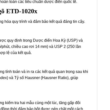
 hoàn toàn các tiêu chuẩn dược điển quốc tế.
 gõ ETD-1020x
 hóa quy trình và đảm bảo kết quả đáng tin cậy.
ược quy định trong Dược điển Hoa Kỳ (USP) và
/phút, chiều cao rơi 14 mm) và USP 2 (250 lần
hợp lệ của kết quả.
 tính toán và in ra các kết quả quan trọng sau khi
 Index) và Tỷ số Hausner (Hausner Ratio), giúp
g kiểm tra hai mẫu cùng một lúc, tăng gấp đôi
y đồng thời đảm bảo bột được nén chặt một cách