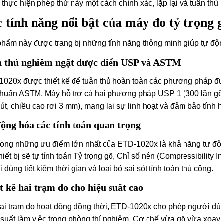
 thực hiện phép thử này một cách chính xác, lặp lại và tuân thủ
 tính năng nổi bật của máy đo tỷ trọng
hẩm này được trang bị những tính năng thông minh giúp tự động
 thủ nghiêm ngặt dược điển USP và ASTM
020x được thiết kế để tuân thủ hoàn toàn các phương pháp đ
chuẩn ASTM. Máy hỗ trợ cả hai phương pháp USP 1 (300 lần gõ
út, chiều cao rơi 3 mm), mang lại sự linh hoạt và đảm bảo tính 
ộng hóa các tính toán quan trọng
rong những ưu điểm lớn nhất của ETD-1020x là khả năng tự động
hiết bị sẽ tự tính toán Tỷ trọng gõ, Chỉ số nén (Compressibility
 dùng tiết kiệm thời gian và loại bỏ sai sót tính toán thủ công.
t kế hai trạm đo cho hiệu suất cao
ai trạm đo hoạt động đồng thời, ETD-1020x cho phép người dùn
suất làm việc trong phòng thí nghiệm. Cơ chế vừa gõ vừa xoa