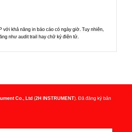
 với khả năng in báo cáo có ngày giờ. Tuy nhiên,
ăng như audit trail hay chữ ký điện tử.
rument Co., Ltd
(
2H INSTRUMENT
). Đã đăng ký bản