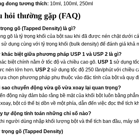
g đong tương thích:
10ml, 100ml, 250ml
 hỏi thường gặp (FAQ)
 trọng gõ (Tapped Density) là gì?
ọng gõ là tỷ trọng khối của bột sau khi đã được nén chặt dưới cá
sử dụng cùng với tỷ trọng khối (bulk density) để đánh giá khả 
ự khác biệt giữa phương pháp USP 1 và USP 2 là gì?
ác biệt chính nằm ở tốc độ và chiều cao gõ.
USP 1
sử dụng tốc
ực nén lớn hơn.
USP 2
sử dụng tốc độ 250 lần/phút với chiều c
lựa chọn phương pháp phụ thuộc vào đặc tính của bột và quy đ
ại sao chuyển động vừa gõ vừa xoay lại quan trọng?
n động này đảm bảo rằng bề mặt của khối bột luôn bằng phẳng
xoay, bột có thể bị dồn về một phía, dẫn đến việc đọc thể tích k
áy tự động tính toán những chỉ số nào?
hi người dùng nhập khối lượng bột và thể tích ban đầu, máy sẽ 
 trọng gõ (Tapped Density)