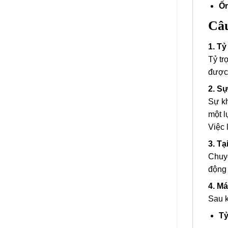
Ốn
Câu
1. Tỷ
Tỷ tr
được 
2. S
Sự kh
một l
Việc 
3. T
Chuyể
động 
4. M
Sau k
Tỷ