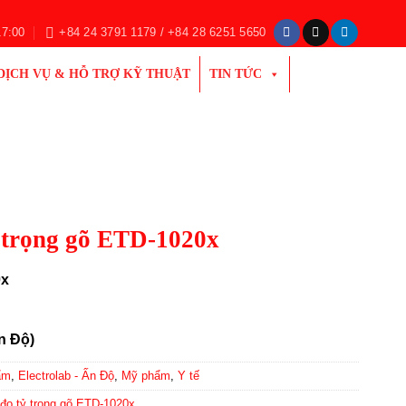
17:00
+84 24 3791 1179 / +84 28 6251 5650
DỊCH VỤ & HỖ TRỢ KỸ THUẬT
TIN TỨC
 trọng gõ ETD-1020x
0x
Ấn Độ)
ẩm
,
Electrolab - Ấn Độ
,
Mỹ phẩm
,
Y tế
đo tỷ trọng gõ ETD-1020x