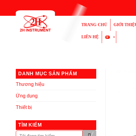
Bỏ
qua
nội
TRANG CHỦ
GIỚI THIỆ
dung
LIÊN HỆ
DANH MỤC SẢN PHẨM
Thương hiệu
Ứng dụng
Thiết bị
TÌM KIẾM