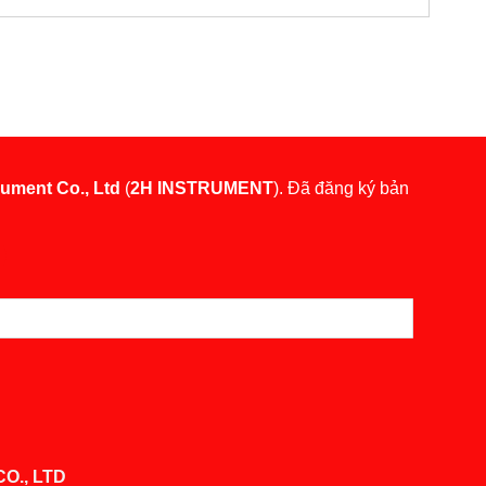
rument Co., Ltd
(
2H INSTRUMENT
). Đã đăng ký bản
O., LTD