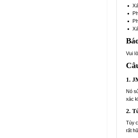
Xá
Ph
Ph
Xá
Báo
Vui l
Câu
1. J
Nó sử
xác k
2. T
Tùy c
rất h