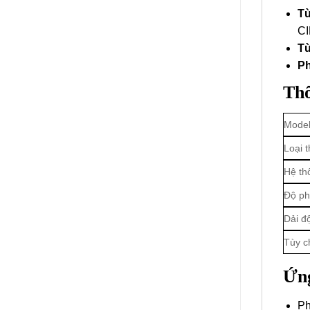
Tù
CI
Tù
Ph
Thô
Mode
Loại t
Hệ th
Độ ph
Dải đ
Tùy c
Ứn
Ph