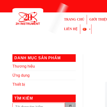
Bỏ
qua
nội
TRANG CHỦ
GIỚI THIỆ
dung
LIÊN HỆ
DANH MỤC SẢN PHẨM
Thương hiệu
Ứng dụng
Thiết bị
TÌM KIẾM