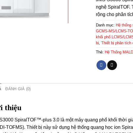
nghệ SpiralTOF. T
rộng cho phân tíc
Danh mục:
Hệ thống
GCMS-MS/LCMS-TOF/
khối phổ LCMS/LCM
bị
,
Thiết bị phân tíc
Thẻ:
Hệ Thống MAL
Ả
ĐÁNH GIÁ (0)
i thiệu
3000 SpiralTOF™-plus 3.0 là một máy quang phổ khối thời gian
I-TOFMS). Thiết bị này sử dụng hệ thống quang học ion Spiral