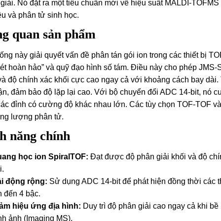
giải. Nó đặt ra một tiêu chuẩn mới về hiệu suất MALDI-TOFMS
iệu và phân tử sinh học.
g quan sản phẩm
ống này giải quyết vấn đề phân tán gói ion trong các thiết bị
nét hoàn hảo” và quỹ đạo hình số tám. Điều này cho phép JMS
và độ chính xác khối cực cao ngay cả với khoảng cách bay dài. T
ận, đảm bảo độ lặp lại cao. Với bộ chuyển đổi ADC 14-bit, nó 
các đỉnh có cường độ khác nhau lớn. Các tùy chọn TOF-TOF và
ọng lượng phân tử.
h năng chính
ang học ion SpiralTOF:
Đạt được độ phân giải khối và độ chí
i.
i động rộng:
Sử dụng ADC 14-bit để phát hiện đồng thời các t
n đến 4 bậc.
ảm hiệu ứng địa hình:
Duy trì độ phân giải cao ngay cả khi b
nh ảnh (Imaging MS).