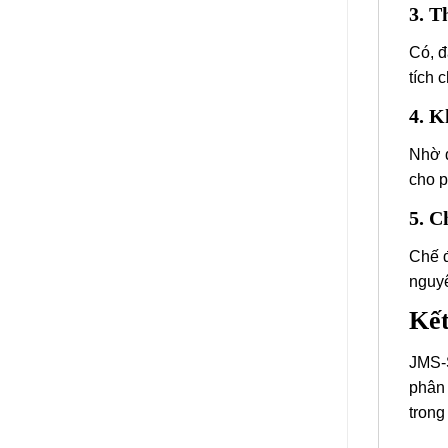
3. T
Có, đ
tích 
4. K
Nhờ đ
cho p
5. C
Chế đ
nguyê
Kết
JMS-S
phân 
trong