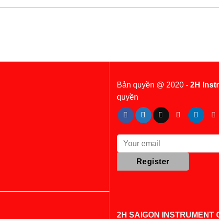
Bản quyền @ 2020 -
2H Inst
quyền
2H SAIGON INSTRUMENT C