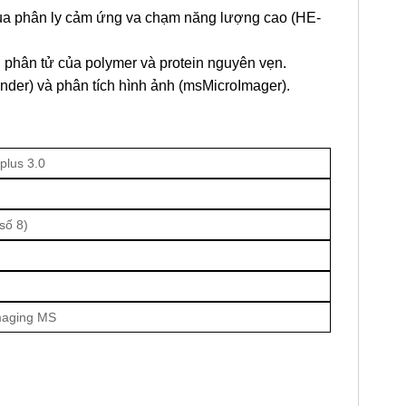
 qua phân ly cảm ứng va chạm năng lượng cao (HE-
phân tử của polymer và protein nguyên vẹn.
der) và phân tích hình ảnh (msMicroImager).
lus 3.0
số 8)
maging MS