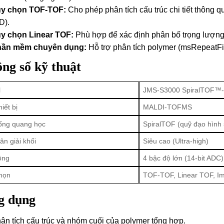
y chọn TOF-TOF:
Cho phép phân tích cấu trúc chi tiết thông
D).
y chọn Linear TOF:
Phù hợp để xác định phân bố trọng lượng 
ần mềm chuyên dụng:
Hỗ trợ phân tích polymer (msRepeatFin
ng số kỹ thuật
l
JMS-S3000 SpiralTOF™-p
hiết bị
MALDI-TOFMS
ống quang học
SpiralTOF (quỹ đạo hình 
ân giải khối
Siêu cao (Ultra-high)
ộng
4 bậc độ lớn (14-bit ADC)
họn
TOF-TOF, Linear TOF, I
g dụng
ân tích cấu trúc và nhóm cuối của polymer tổng hợp.