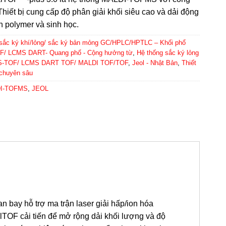
hiết bị cung cấp độ phân giải khối siêu cao và dải động
h polymer và sinh học.
 sắc ký khí/lỏng/ sắc ký bản mỏng GC/HPLC/HPTLC – Khối phổ
 LCMS DART- Quang phổ - Cộng hưởng từ
,
Hệ thống sắc ký lỏng
S-TOF/ LCMS DART TOF/ MALDI TOF/TOF
,
Jeol - Nhật Bản
,
Thiết
h chuyên sâu
DI-TOFMS
,
JEOL
 bay hỗ trợ ma trận laser giải hấp/ion hóa
TOF cải tiến để mở rộng dải khối lượng và độ