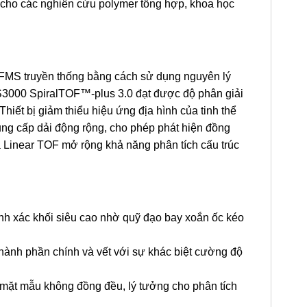
 cho các nghiên cứu polymer tổng hợp, khoa học
 TOFMS truyền thống bằng cách sử dụng nguyên lý
-S3000 SpiralTOF™-plus 3.0 đạt được độ phân giải
hiết bị giảm thiểu hiệu ứng địa hình của tinh thể
cung cấp dải động rộng, cho phép phát hiện đồng
 Linear TOF mở rộng khả năng phân tích cấu trúc
nh xác khối siêu cao nhờ quỹ đạo bay xoắn ốc kéo
hành phần chính và vết với sự khác biệt cường độ
ề mặt mẫu không đồng đều, lý tưởng cho phân tích