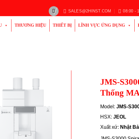
SALES@2HINST.COM
08:00 - 
U
THƯƠNG HIỆU
THIẾT BỊ
LĨNH VỰC ỨNG DỤNG
JMS-S3000
Thống MA
Model:
JMS-S300
HSX:
JEOL
Xuất xứ:
Nhật Bả
JMS-S3000 Spira