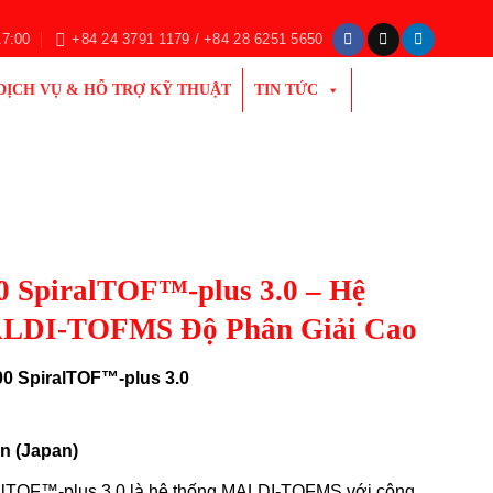
17:00
+84 24 3791 1179 / +84 28 6251 5650
DỊCH VỤ & HỖ TRỢ KỸ THUẬT
TIN TỨC
 SpiralTOF™-plus 3.0 – Hệ
LDI-TOFMS Độ Phân Giải Cao
0 SpiralTOF™-plus 3.0
n (Japan)
lTOF™-plus 3.0 là hệ thống MALDI-TOFMS với công