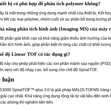
hiết bị có phù hợp để phân tích polymer không?
ây là một trong những ứng dụng mạnh nhất của thiết bị. Kết 
chi tiết các loại polymer, nhóm cuối và sự phân bố trọng lượng p
hả năng phân tích hình ảnh (Imaging MS) của máy 
ộ phân giải khối cao và khả năng giảm thiểu ảnh hưởng của bề
hân tích hình ảnh, giúp phân biệt rõ ràng các chất có khối lượ
hế độ Linear TOF có tác dụng gì?
ộ này cho phép phát hiện các ion phân mảnh sau nguồn (PSD) 
n vẹn) với độ nhạy cao, bổ sung cho chế độ SpiralTOF.
 luận
3000 SpiralTOF™-plus 3.0 là giải pháp MALDI-TOFMS hàng đầ
giải cao nhất. Khả năng ứng dụng rộng rãi từ vật liệu đến sinh
 các phòng thí nghiệm tiên tiến.