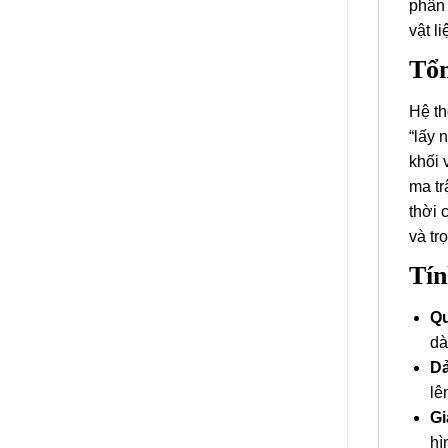
phân 
vật l
Tổn
Hệ th
“lấy 
khối 
ma tr
thời 
và tr
Tín
Qu
dà
Dả
lê
Gi
hì