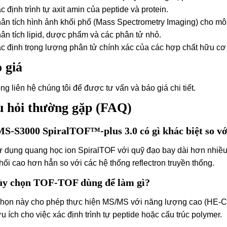
c định trình tự axit amin của peptide và protein.
ân tích hình ảnh khối phổ (Mass Spectrometry Imaging) cho mô s
ân tích lipid, dược phẩm và các phân tử nhỏ.
c định trọng lượng phân tử chính xác của các hợp chất hữu cơ
 giá
òng liên hệ chúng tôi để được tư vấn và báo giá chi tiết.
 hỏi thường gặp (FAQ)
MS-S3000 SpiralTOF™-plus 3.0 có gì khác biệt s
 dụng quang học ion SpiralTOF với quỹ đạo bay dài hơn nhiều 
hối cao hơn hẳn so với các hệ thống reflectron truyền thống.
ùy chọn TOF-TOF dùng để làm gì?
họn này cho phép thực hiện MS/MS với năng lượng cao (HE-CID),
ữu ích cho việc xác định trình tự peptide hoặc cấu trúc polymer.