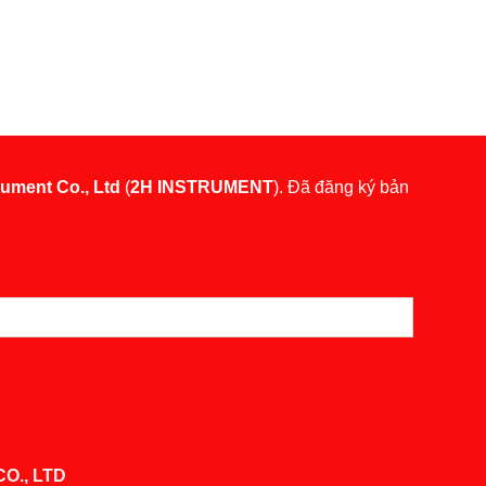
rument Co., Ltd
(
2H INSTRUMENT
). Đã đăng ký bản
O., LTD