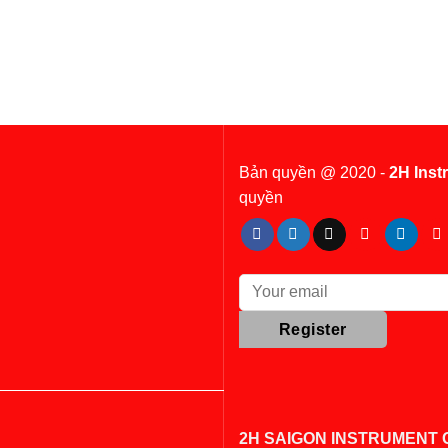
Bản quyền @ 2020 -
2H Inst
quyền
2H SAIGON INSTRUMENT C