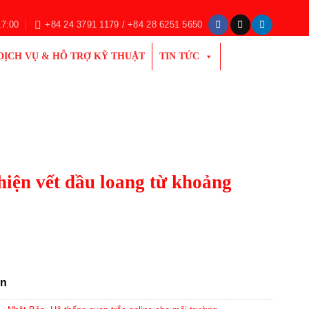
17:00
+84 24 3791 1179 / +84 28 6251 5650
DỊCH VỤ & HỖ TRỢ KỸ THUẬT
TIN TỨC
iện vết dầu loang từ khoảng
ản