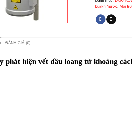
Danh mục:
DKK-TOA 
bụi/khí/nước
,
Môi tr
Ả
ĐÁNH GIÁ (0)
 phát hiện vết dầu loang từ khoảng cá