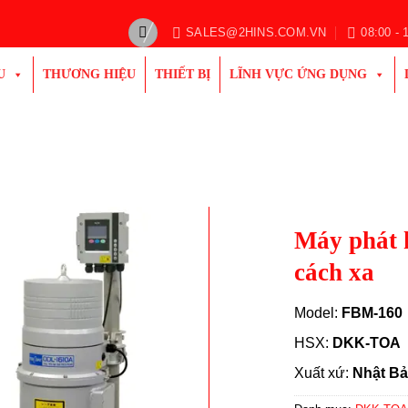
SALES@2HINS.COM.VN
08:00 - 
U
THƯƠNG HIỆU
THIẾT BỊ
LĨNH VỰC ỨNG DỤNG
Máy phát h
cách xa
Model:
FBM-160
HSX:
DKK-TOA
Xuất xứ:
Nhật B