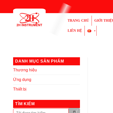
Bỏ
qua
nội
TRANG CHỦ
GIỚI THIỆ
dung
LIÊN HỆ
DANH MỤC SẢN PHẨM
Thương hiệu
Ứng dụng
Thiết bị
TÌM KIẾM