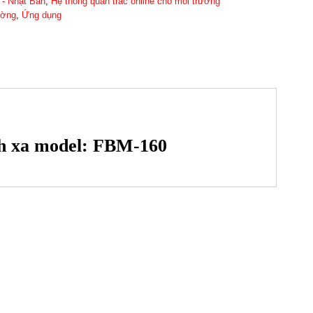
- Nhật Bản
,
Hệ thống quan trắc online cho môi trường
ường
,
Ứng dụng
ch xa model: FBM-160