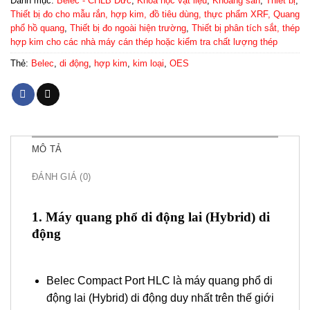
Danh mục:
Belec - CHLB Đức
,
Khoa học vật liệu
,
Khoáng sản
,
Thiết bị
,
Thiết bị đo cho mẫu rắn, hợp kim, đồ tiêu dùng, thực phẩm XRF, Quang
phổ hồ quang
,
Thiết bị đo ngoài hiện trường
,
Thiết bị phân tích sắt, thép
hợp kim cho các nhà máy cán thép hoặc kiểm tra chất lượng thép
Thẻ:
Belec
,
di động
,
hợp kim
,
kim loại
,
OES
MÔ TẢ
ĐÁNH GIÁ (0)
1. Máy quang phổ di động lai (Hybrid) di
động
Belec Compact Port HLC là máy quang phổ di
động lai (Hybrid) di động duy nhất trên thế giới