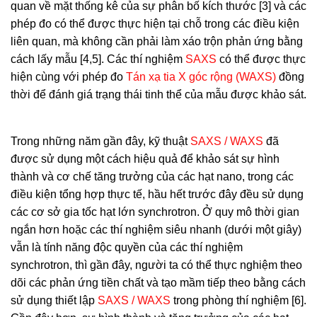
quan về mặt thống kê của sự phân bố kích thước [3] và các
phép đo có thể được thực hiện tại chỗ trong các điều kiện
liên quan, mà không cần phải làm xáo trộn phản ứng bằng
cách lấy mẫu [4,5]. Các thí nghiệm
SAXS
có thể được thực
hiện cùng với phép đo
Tán xạ tia X góc rộng (WAXS)
đồng
thời để đánh giá trạng thái tinh thể của mẫu được khảo sát.
Trong những năm gần đây, kỹ thuật
SAXS / WAXS
đã
được sử dụng một cách hiệu quả để khảo sát sự hình
thành và cơ chế tăng trưởng của các hạt nano, trong các
điều kiện tổng hợp thực tế, hầu hết trước đây đều sử dụng
các cơ sở gia tốc hạt lớn synchrotron. Ở quy mô thời gian
ngắn hơn hoặc các thí nghiệm siêu nhanh (dưới một giây)
vẫn là tính năng độc quyền của các thí nghiệm
synchrotron, thì gần đây, người ta có thể thực nghiệm theo
dõi các phản ứng tiền chất và tạo mầm tiếp theo bằng cách
sử dụng thiết lập
SAXS / WAXS
trong phòng thí nghiệm [6].