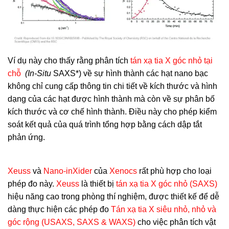
Ví dụ này cho thấy rằng phân tích
tán xạ tia X góc nhỏ tại
chỗ
(In-Situ
SAXS*) về sự hình thành các hạt nano bạc
không chỉ cung cấp thông tin chi tiết về kích thước và hình
dạng của các hạt được hình thành mà còn về sự phân bố
kích thước và cơ chế hình thành. Điều này cho phép kiểm
soát kết quả của quá trình tổng hợp bằng cách dập tắt
phản ứng.
Xeuss
và
Nano-inXider
của
Xenocs
rất phù hợp cho loại
phép đo này.
Xeuss
là thiết bị
tán xạ tia X góc nhỏ (SAXS)
hiệu năng cao trong phòng thí nghiệm, được thiết kế để dễ
dàng thực hiện các phép đo
Tán xạ tia X siêu nhỏ, nhỏ và
góc rộng (USAXS, SAXS & WAXS)
cho việc phân tích vật