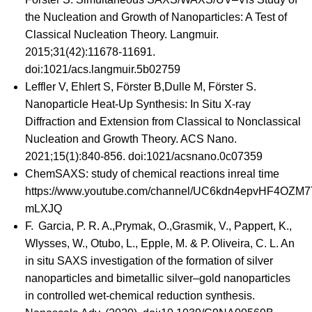
the Nucleation and Growth of Nanoparticles: A Test of
Classical Nucleation Theory. Langmuir.
2015;31(42):11678-11691.
doi:
1021/acs.langmuir.5b02759
Leffler V, Ehlert S, Förster B,Dulle M, Förster S.
Nanoparticle Heat-Up Synthesis: In Situ X-ray
Diffraction and Extension from Classical to Nonclassical
Nucleation and Growth Theory. ACS Nano.
2021;15(1):840-856. doi:
1021/acsnano.0c07359
ChemSAXS: study of chemical reactions inreal time
https://www.youtube.com/channel/UC6kdn4epvHF4OZM7
mLXJQ
F. Garcia, P. R. A.,Prymak, O.,Grasmik, V., Pappert, K.,
Wlysses, W., Otubo, L., Epple, M. & P. Oliveira, C. L. An
in situ SAXS investigation of the formation of silver
nanoparticles and bimetallic silver–gold nanoparticles
in controlled wet-chemical reduction synthesis.