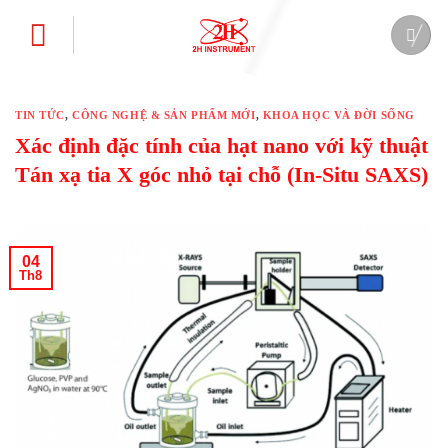
Bỏ
qua
nội
dung
TIN TỨC
,
CÔNG NGHỆ & SẢN PHẨM MỚI
,
KHOA HỌC VÀ ĐỜI SỐNG
Xác định đặc tính của hạt nano với kỹ thuật
Tán xạ tia X góc nhỏ tại chỗ (In-Situ SAXS)
04
Th8