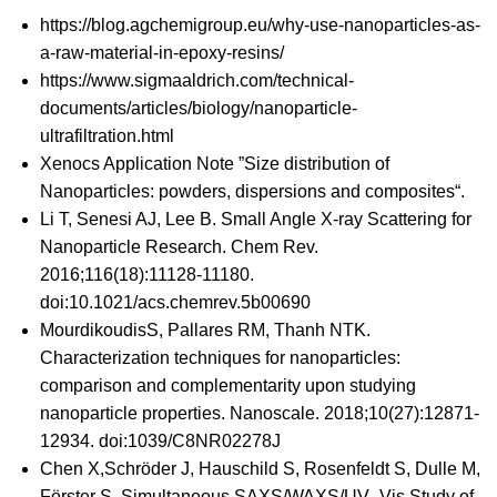
https://blog.agchemigroup.eu/why-use-nanoparticles-as-
a-raw-material-in-epoxy-resins/
https://www.sigmaaldrich.com/technical-
documents/articles/biology/nanoparticle-
ultrafiltration.html
Xenocs Application Note ”
Size distribution of
Nanoparticles: powders, dispersions and composites
“.
Li T, Senesi AJ, Lee B. Small Angle X-ray Scattering for
Nanoparticle Research. Chem Rev.
2016;116(18):11128-11180.
doi:
10.1021/acs.chemrev.5b00690
MourdikoudisS, Pallares RM, Thanh NTK.
Characterization techniques for nanoparticles:
comparison and complementarity upon studying
nanoparticle properties. Nanoscale. 2018;10(27):12871-
12934. doi:
1039/C8NR02278J
Chen X,Schröder J, Hauschild S, Rosenfeldt S, Dulle M,
Förster S. Simultaneous SAXS/WAXS/UV–Vis Study of