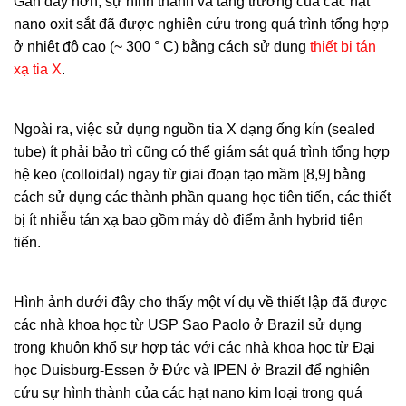
Gần đây hơn, sự hình thành và tăng trưởng của các hạt
nano oxit sắt đã được nghiên cứu trong quá trình tổng hợp
ở nhiệt độ cao (~ 300 ° C) bằng cách sử dụng
thiết bị tán
xạ tia X
.
Ngoài ra, việc sử dụng nguồn tia X dạng ống kín (sealed
tube) ít phải bảo trì cũng có thể giám sát quá trình tổng hợp
hệ keo (colloidal) ngay từ giai đoạn tạo mầm [8,9] bằng
cách sử dụng các thành phần quang học tiên tiến, các thiết
bị ít nhiễu tán xạ bao gồm máy dò điểm ảnh hybrid tiên
tiến.
Hình ảnh dưới đây cho thấy một ví dụ về thiết lập đã được
các nhà khoa học từ USP Sao Paolo ở Brazil sử dụng
trong khuôn khổ sự hợp tác với các nhà khoa học từ Đại
học Duisburg-Essen ở Đức và IPEN ở Brazil để nghiên
cứu sự hình thành của các hạt nano kim loại trong quá