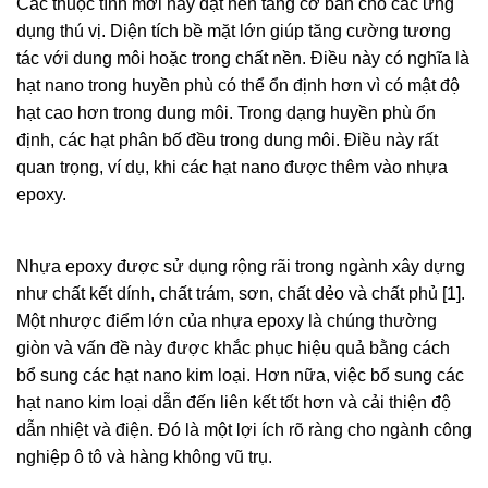
Các thuộc tính mới này đặt nền tảng cơ bản cho các ứng
dụng thú vị. Diện tích bề mặt lớn giúp tăng cường tương
tác với dung môi hoặc trong chất nền. Điều này có nghĩa là
hạt nano trong huyền phù có thể ổn định hơn vì có mật độ
hạt cao hơn trong dung môi. Trong dạng huyền phù ổn
định, các hạt phân bố đều trong dung môi. Điều này rất
quan trọng, ví dụ, khi các hạt nano được thêm vào nhựa
epoxy.
Nhựa epoxy được sử dụng rộng rãi trong ngành xây dựng
như chất kết dính, chất trám, sơn, chất dẻo và chất phủ [1].
Một nhược điểm lớn của nhựa epoxy là chúng thường
giòn và vấn đề này được khắc phục hiệu quả bằng cách
bổ sung các hạt nano kim loại. Hơn nữa, việc bổ sung các
hạt nano kim loại dẫn đến liên kết tốt hơn và cải thiện độ
dẫn nhiệt và điện. Đó là một lợi ích rõ ràng cho ngành công
nghiệp ô tô và hàng không vũ trụ.