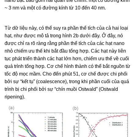
nano bạc bao gồm hai quần thể chính: một có đường kính
~ 3 nm và một có đường kính từ 10 đến 40 nm.
Từ dữ liệu này, có thể suy ra phần thể tích của cả hai loại
hạt, như được mô tả trong hình 2b dưới đây. Ở đây, nó
được chỉ ra rõ ràng rằng phần thể tích của các hạt nano
nhỏ chiếm ưu thế khi bắt đầu tổng hợp. Các hạt này liên
tục phát triển thành các hạt lớn hơn, chiếm ưu thế về cuối
quá trình tổng hợp. Cơ chế hình thành có thể bắt nguồn từ
tốc độ mọc mầm. Cho đến phút 51, cơ chế được chi phối
bởi sự “kết tụ” (coalescence), trong khi phần cuối của quá
trình bị chi phối bởi sự “chín muồi Ostwald” (Ostwald
ripening).