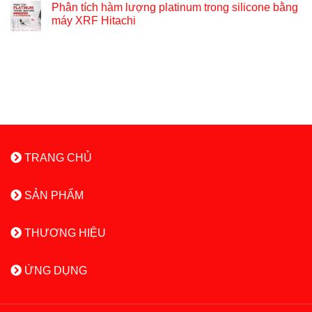
Phân tích hàm lượng platinum trong silicone bằng
máy XRF Hitachi
TRANG CHỦ
SẢN PHẨM
THƯƠNG HIỆU
ỨNG DỤNG