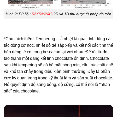
Hình 2: Dữ liệu
SAXS/WAXS
2D và 1D thu được từ phép đo trên
*Chú thích thêm: Tempering – Ủ nhiệt là
quá trình dùng các
tác động cơ học, nhiệt độ để sắp xếp và kết nối các tinh thể
béo riêng lẻ có trong bơ cacao lại với nhau. Để rồi từ đó
tạo thành một dạng kết tinh chocolate ổn định. Chocolate
sau khi tempering sẽ có bề mặt bóng mịn, cấu trúc chặt chẽ
và khó tan chảy trong điều kiện bình thường. Đây là phần
cực kỳ quan trọng trong kỹ thuật làm và sản xuất chocolate.
Nó quyết định độ sáng bóng, độ cứng, có thể nói là “nhan
sắc” của chocolate.