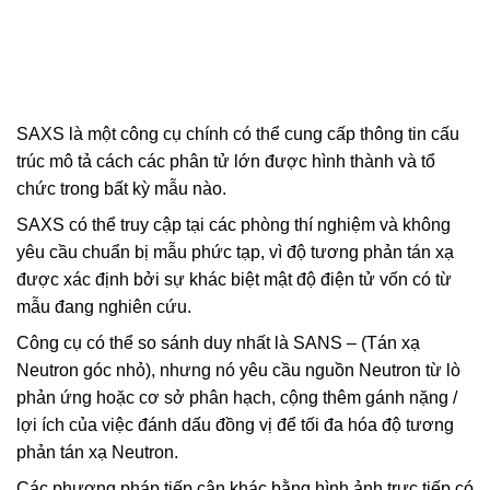
SAXS là một công cụ chính có thể cung cấp thông tin cấu
trúc mô tả cách các phân tử lớn được hình thành và tổ
chức trong bất kỳ mẫu nào.
SAXS có thể truy cập tại các phòng thí nghiệm và không
yêu cầu chuẩn bị mẫu phức tạp, vì độ tương phản tán xạ
được xác định bởi sự khác biệt mật độ điện tử vốn có từ
mẫu đang nghiên cứu.
Công cụ có thể so sánh duy nhất là SANS – (Tán xạ
Neutron góc nhỏ), nhưng nó yêu cầu nguồn Neutron từ lò
phản ứng hoặc cơ sở phân hạch, cộng thêm gánh nặng /
lợi ích của việc đánh dấu đồng vị để tối đa hóa độ tương
phản tán xạ Neutron.
Các phương pháp tiếp cận khác bằng hình ảnh trực tiếp có