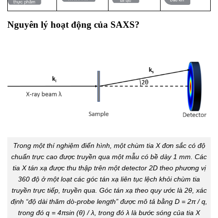
Nguyên lý hoạt động của SAXS?
Trong một thí nghiệm điển hình, một chùm tia X đơn sắc có độ
chuẩn trực cao được truyền qua một mẫu có bề dày 1 mm. Các
tia X tán xạ được thu thập trên một detector 2D theo phương vị
360 độ ở một loạt các góc tán xạ liên tục lệch khỏi chùm tia
truyền trực tiếp, truyền qua. Góc tán xạ theo quy ước là 2θ, xác
định “độ dài thăm dò-probe length” được mô tả bằng D = 2π / q,
trong đó q = 4πsin (θ) / λ, trong đó λ là bước sóng của tia X