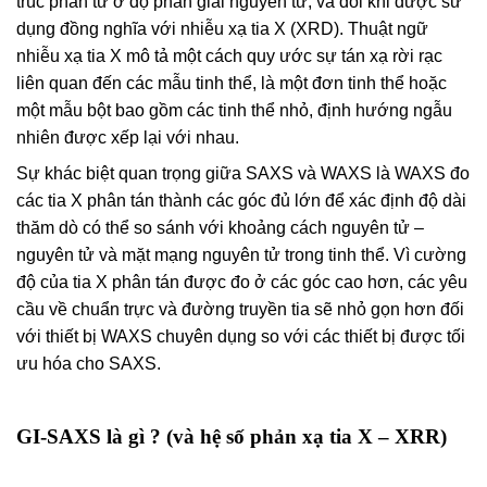
trúc phân tử ở độ phân giải nguyên tử, và đôi khi được sử
dụng đồng nghĩa với nhiễu xạ tia X (XRD). Thuật ngữ
nhiễu xạ tia X mô tả một cách quy ước sự tán xạ rời rạc
liên quan đến các mẫu tinh thể, là một đơn tinh thể hoặc
một mẫu bột bao gồm các tinh thể nhỏ, định hướng ngẫu
nhiên được xếp lại với nhau.
Sự khác biệt quan trọng giữa SAXS và WAXS là WAXS đo
các tia X phân tán thành các góc đủ lớn để xác định độ dài
thăm dò có thể so sánh với khoảng cách nguyên tử –
nguyên tử và mặt mạng nguyên tử trong tinh thể. Vì cường
độ của tia X phân tán được đo ở các góc cao hơn, các yêu
cầu về chuẩn trực và đường truyền tia sẽ nhỏ gọn hơn đối
với thiết bị WAXS chuyên dụng so với các thiết bị được tối
ưu hóa cho SAXS.
GI-SAXS là gì ? (và hệ số phản xạ tia X – XRR)