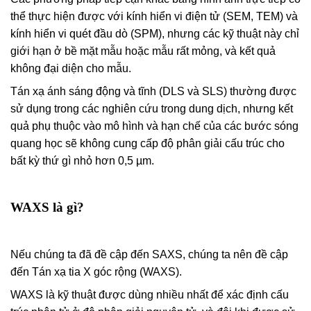
thể thực hiện được với kính hiển vi điện tử (SEM, TEM) và
kính hiển vi quét đầu dò (SPM), nhưng các kỹ thuật này chỉ
giới hạn ở bề mặt mẫu hoặc mẫu rất mỏng, và kết quả
không đại diện cho mẫu.
Tán xạ ánh sáng động và tĩnh (DLS và SLS) thường được
sử dụng trong các nghiên cứu trong dung dịch, nhưng kết
quả phụ thuộc vào mô hình và hạn chế của các bước sóng
quang học sẽ không cung cấp độ phân giải cấu trúc cho
bất kỳ thứ gì nhỏ hơn 0,5 µm.
WAXS là gì?
Nếu chúng ta đã đề cập đến SAXS, chúng ta nên đề cập
đến Tán xạ tia X góc rộng (WAXS).
WAXS là kỹ thuật được dùng nhiều nhất để xác định cấu