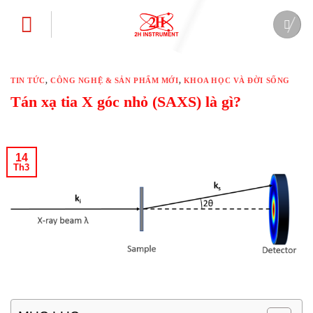
Bỏ
qua
nội
dung
TIN TỨC
,
CÔNG NGHỆ & SẢN PHẨM MỚI
,
KHOA HỌC VÀ ĐỜI SỐNG
Tán xạ tia X góc nhỏ (SAXS) là gì?
14
Th3