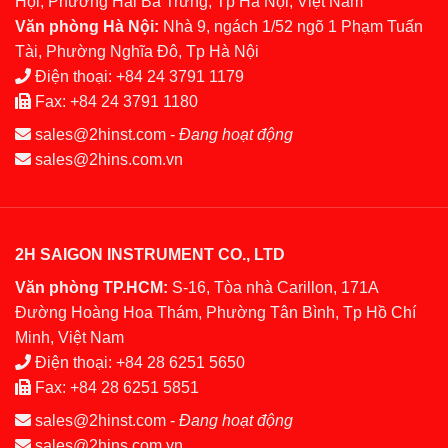
Hội, Phường Hai Bà Trưng, Tp Hà Nội, Việt Nam
Văn phòng Hà Nội:
Nhà 9, ngách 1/52 ngõ 1 Phạm Tuấn
Tài, Phường Nghĩa Đô, Tp Hà Nội
Điện thoại:
+84 24 3791 1179
Fax:
+84 24 3791 1180
sales@2hinst.com
-
Đang hoạt động
sales@2hins.com.vn
2H SAIGON INSTRUMENT CO., LTD
Văn phòng TP.HCM:
S-16, Tòa nhà Carillon, 171A
Đường Hoàng Hoa Thám, Phường Tân Bình, Tp Hồ Chí
Minh, Việt Nam
Điện thoại:
+84 28 6251 5650
Fax:
+84 28 6251 5851
sales@2hinst.com
-
Đang hoạt động
sales@2hins.com.vn