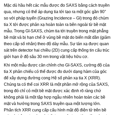
Mặc dù hầu hết các mẫu được đo SAXS bằng cách truyền
qua, nhưng có thể áp dụng tia tới tạo ra một góc gần 90°
so với pháp tuyến (Grazing Incidence – GI) trong đó chùm
tia X tới được phản xạ hoàn toàn ra bên ngoài từ bề mặt
mẫu. Trong GI-SAXS, chùm tia tới truyền trong mặt phẳng
bề mặt và bị hạn chế ở vùng bề mặt do biến mất dần (giảm
theo cấp số nhân) theo độ dày mẫu. Sự tán xạ được quan
sát trên detector hai chiều (2D) cung cấp thông tin cấu trúc
giới hạn ở độ sâu 30 nm trong vật liệu hữu cơ.
Khi một mẫu được căn chỉnh cho GI-SAXS, cường độ của
tia X phản chiếu có thể được đo dưới dạng hàm của góc
để xây dựng đường cong Hệ số phản xạ tia X (XRR).
Chúng ta có thể coi XRR là một phần mở rộng của SAXS,
trong đó chỉ có một bề mặt được xác định rõ ràng chứ
không phải là một tập hợp ngẫu nhiên hoàn toàn các bề
mặt và hướng trong SAXS truyền qua một lượng lớn.
Phân tích XRR cung cấp cấu hình mật độ điện tử trên bề