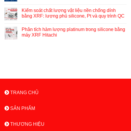
Kiểm soát chất lượng vật liệu nền chống dính
bằng XRF: lượng phủ silicone, Pt và quy trình QC
Phân tích hàm lượng platinum trong silicone bằng
máy XRF Hitachi
TRANG CHỦ
SẢN PHẨM
THƯƠNG HIỆU