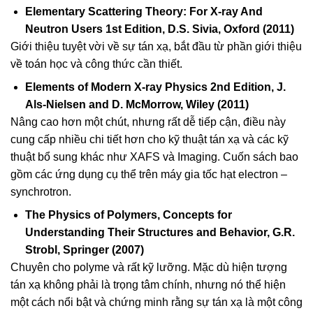
Elementary Scattering Theory: For X-ray And
Neutron Users 1st Edition, D.S. Sivia, Oxford (2011)
Giới thiệu tuyệt vời về sự tán xạ, bắt đầu từ phần giới thiệu
về toán học và công thức cần thiết.
Elements of Modern X-ray Physics 2nd Edition, J.
Als-Nielsen and D. McMorrow, Wiley (2011)
Nâng cao hơn một chút, nhưng rất dễ tiếp cận, điều này
cung cấp nhiều chi tiết hơn cho kỹ thuật tán xạ và các kỹ
thuật bổ sung khác như XAFS và Imaging. Cuốn sách bao
gồm các ứng dụng cụ thể trên máy gia tốc hạt electron –
synchrotron.
The Physics of Polymers, Concepts for
Understanding Their Structures and Behavior, G.R.
Strobl, Springer (2007)
Chuyên cho polyme và rất kỹ lưỡng. Mặc dù hiện tượng
tán xạ không phải là trọng tâm chính, nhưng nó thể hiện
một cách nổi bật và chứng minh rằng sự tán xạ là một công