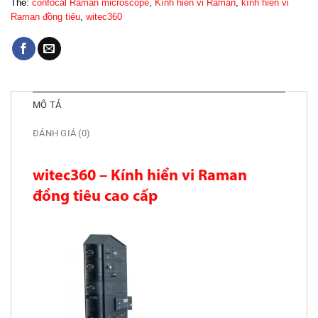
Thẻ:
confocal Raman microscope
,
Kính hiển vi Raman
,
kính hiển vi
Raman đồng tiêu
,
witec360
MÔ TẢ
ĐÁNH GIÁ (0)
witec360 – Kính hiển vi Raman
đồng tiêu cao cấp