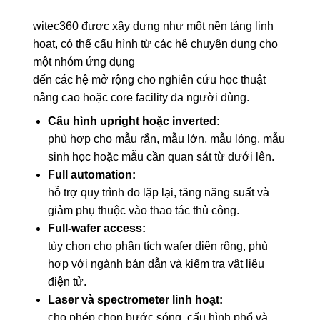
witec360 được xây dựng như một nền tảng linh
hoạt, có thể cấu hình từ các hệ chuyên dụng cho
một nhóm ứng dụng
đến các hệ mở rộng cho nghiên cứu học thuật
nâng cao hoặc core facility đa người dùng.
Cấu hình upright hoặc inverted:
phù hợp cho mẫu rắn, mẫu lớn, mẫu lỏng, mẫu
sinh học hoặc mẫu cần quan sát từ dưới lên.
Full automation:
hỗ trợ quy trình đo lặp lại, tăng năng suất và
giảm phụ thuộc vào thao tác thủ công.
Full-wafer access:
tùy chọn cho phân tích wafer diện rộng, phù
hợp với ngành bán dẫn và kiểm tra vật liệu
điện tử.
Laser và spectrometer linh hoạt:
cho phép chọn bước sóng, cấu hình phổ và