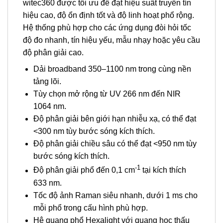
witec360 được tối ưu để đạt hiệu suất truyền tín
hiệu cao, độ ổn định tốt và độ linh hoạt phổ rộng.
Hệ thống phù hợp cho các ứng dụng đòi hỏi tốc
độ đo nhanh, tín hiệu yếu, mẫu nhạy hoặc yêu cầu
độ phân giải cao.
Dải broadband 350–1100 nm trong cùng nền
tảng lõi.
Tùy chọn mở rộng từ UV 266 nm đến NIR
1064 nm.
Độ phân giải bên giới hạn nhiễu xạ, có thể đạt
<300 nm tùy bước sóng kích thích.
Độ phân giải chiều sâu có thể đạt <950 nm tùy
bước sóng kích thích.
-1
Độ phân giải phổ đến 0,1 cm
tại kích thích
633 nm.
Tốc độ ảnh Raman siêu nhanh, dưới 1 ms cho
mỗi phổ trong cấu hình phù hợp.
Hệ quang phổ Hexalight với quang học thấu