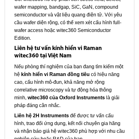
wafer mapping, bandgap, SiC, GaN, compound
semiconductor và vật liệu quang điện tử. Với yêu
cầu wafer diện rộng, có thể xem xét cấu hình full-
wafer access hoặc witec360 Semiconductor
Edition.
Liên hệ tư vấn kính hiển vi Raman
witec360 tại Việt Nam
Nếu phòng thí nghiệm của bạn đang tìm kiếm một
hệ
kính hiển vi Raman đồng tiêu
có hiệu năng
cao, cấu hình mô-đun, khả năng mở rộng
correlative microscopy và tự động hóa thông
minh,
witec360 của Oxford Instruments
là giải
pháp đáng cân nhắc.
Liên hệ 2H Instruments
để được tư vấn cấu
hình, trao đổi ứng dụng, kết nối chuyên gia hãng
và nhận báo giá hệ witec360 phù hợp với nhu cầu
nghiên cứu hoặc R&D của bạn.