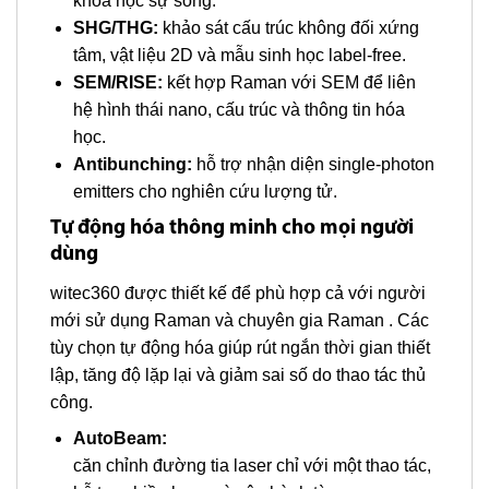
khoa học sự sống.
SHG/THG:
khảo sát cấu trúc không đối xứng
tâm, vật liệu 2D và mẫu sinh học label-free.
SEM/RISE:
kết hợp Raman với SEM để liên
hệ hình thái nano, cấu trúc và thông tin hóa
học.
Antibunching:
hỗ trợ nhận diện single-photon
emitters cho nghiên cứu lượng tử.
Tự động hóa thông minh cho mọi người
dùng
witec360 được thiết kế để phù hợp cả với người
mới sử dụng Raman và chuyên gia Raman . Các
tùy chọn tự động hóa giúp rút ngắn thời gian thiết
lập, tăng độ lặp lại và giảm sai số do thao tác thủ
công.
AutoBeam:
căn chỉnh đường tia laser chỉ với một thao tác,