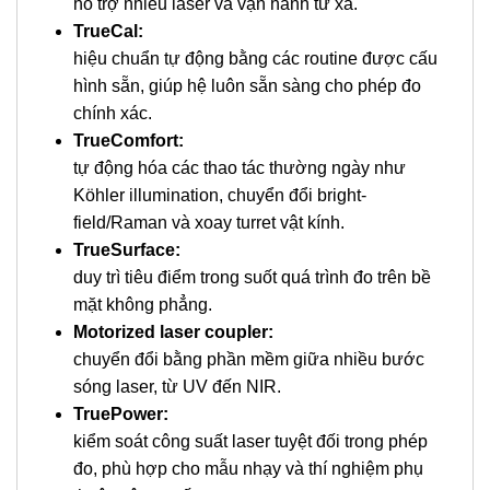
hỗ trợ nhiều laser và vận hành từ xa.
TrueCal:
hiệu chuẩn tự động bằng các routine được cấu
hình sẵn, giúp hệ luôn sẵn sàng cho phép đo
chính xác.
TrueComfort:
tự động hóa các thao tác thường ngày như
Köhler illumination, chuyển đổi bright-
field/Raman và xoay turret vật kính.
TrueSurface:
duy trì tiêu điểm trong suốt quá trình đo trên bề
mặt không phẳng.
Motorized laser coupler:
chuyển đổi bằng phần mềm giữa nhiều bước
sóng laser, từ UV đến NIR.
TruePower:
kiểm soát công suất laser tuyệt đối trong phép
đo, phù hợp cho mẫu nhạy và thí nghiệm phụ