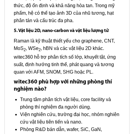
thức, độ ổn định và khả năng hòa tan. Trong mỹ
phẩm, hệ có thể tạo ảnh 3D của nhũ tương, hạt
phân tán và cấu trúc đa pha.
5. Vật liệu 2D, nano-carbon và vật liệu lượng tử
Raman là kỹ thuật thiết yếu cho graphene, CNT,
MoS
, WSe
, hBN và các vật liệu 2D khác.
2
2
witec360 hỗ trợ phân tích số lớp, khuyết tật, ứng
suất, định hướng tinh thể, phát quang và tương
quan với AFM, SNOM, SHG hoặc PL.
witec360 phù hợp với những phòng thí
nghiệm nào?
Trung tâm phân tích vật liệu, core facility và
phòng thí nghiệm đa người dùng.
Viện nghiên cứu, trường đại học, nhóm nghiên
cứu vật liệu tiên tiến và nano.
Phòng R&D bán dẫn, wafer, SiC, GaN,