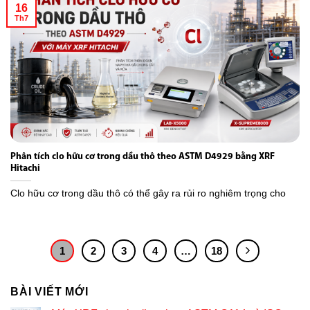
16
Th7
Phân tích clo hữu cơ trong dầu thô theo ASTM D4929 bằng XRF
Hitachi
Clo hữu cơ trong dầu thô có thể gây ra rủi ro nghiêm trọng cho
1
2
3
4
…
18
BÀI VIẾT MỚI