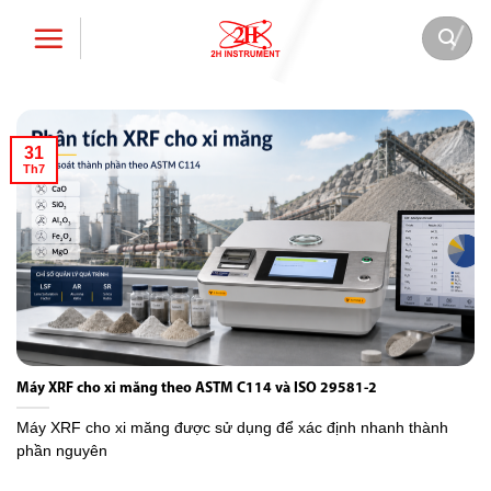
Bỏ
qua
nội
dung
31
Th7
Máy XRF cho xi măng theo ASTM C114 và ISO 29581-2
Máy XRF cho xi măng được sử dụng để xác định nhanh thành
phần nguyên