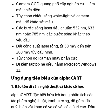
Camera CCD quang phổ cấp nghiên cứu, làm
mát nhiệt điện.
Tùy chọn chiếu sáng white-light và camera
màu để khảo sát mẫu.
Các bước sóng laser tiêu chuẩn: 532 nm, 633
nm hoặc 785 nm; các bước sóng khác theo
yêu cầu.
Dải công suất laser rộng, từ 30 mW đến trên
200 mW tùy cấu hình.
Tùy chọn đo Raman nhạy phân cực.
Đi kèm laptop hệ điều hành Microsoft Windows
11.
Ứng dụng tiêu biểu của alphaCART
1. Bảo tồn di sản, nghệ thuật và khảo cổ học
alphaCART đặc biệt hữu ích trong phân tích các
tác phẩm nghệ thuật, tranh, tượng, đồ gốm, đá
quý, hiện vật khảo cổ và cổ vật có giá trị cao. Đầu