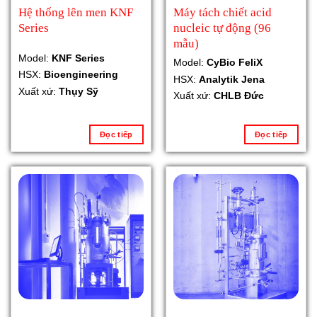
Hệ thống lên men KNF
Máy tách chiết acid
Series
nucleic tự động (96
mẫu)
Model:
KNF Series
Model:
CyBio FeliX
HSX:
Bioengineering
HSX:
Analytik Jena
Xuất xứ:
Thụy Sỹ
Xuất xứ:
CHLB Đức
Đọc tiếp
Đọc tiếp