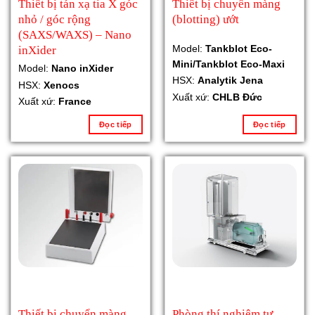
Thiết bị tán xạ tia X góc
Thiết bị chuyển màng
nhỏ / góc rộng
(blotting) ướt
(SAXS/WAXS) – Nano
Model:
Tankblot Eco-
inXider
Mini/Tankblot Eco-Maxi
Model:
Nano inXider
HSX:
Analytik Jena
HSX:
Xenocs
Xuất xứ:
CHLB Đức
Xuất xứ:
France
Đọc tiếp
Đọc tiếp
Thiết bị chuyển màng
Phòng thí nghiệm tự