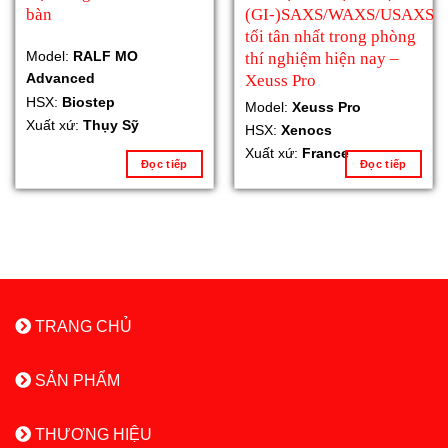
bàn
(GI-)SAXS/WAXS/USAXS
tối tân nhất trong phòng
Model:
RALF MO
thí nghiệm hiện nay –
Advanced
Xeuss Pro
HSX:
Biostep
Model:
Xeuss Pro
Xuất xứ:
Thụy Sỹ
HSX:
Xenocs
Xuất xứ:
France
Đọc tiếp
Đọc tiếp
TRANG CHỦ
SẢN PHẨM
THƯƠNG HIỆU