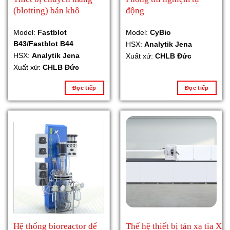
(blotting) bán khô
động
Model:
Fastblot
Model:
CyBio
B43/Fastblot B44
HSX:
Analytik Jena
HSX:
Analytik Jena
Xuất xứ:
CHLB Đức
Xuất xứ:
CHLB Đức
Đọc tiếp
Đọc tiếp
Hệ thống bioreactor để
Thế hệ thiết bị tán xạ tia X