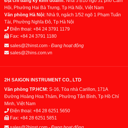
Địa chỉ đăng ký kinh doanh:
Nhà 5 B10 ngõ 51 phố Cảm
Hội, Phường Hai Bà Trưng, Tp Hà Nội, Việt Nam
Văn phòng Hà Nội:
Nhà 9, ngách 1/52 ngõ 1 Phạm Tuấn
Tài, Phường Nghĩa Đô, Tp Hà Nội
Điện thoại:
+84 24 3791 1179
Fax:
+84 24 3791 1180
sales@2hinst.com
-
Đang hoạt động
sales@2hins.com.vn
2H SAIGON INSTRUMENT CO., LTD
Văn phòng TP.HCM:
S-16, Tòa nhà Carillon, 171A
Đường Hoàng Hoa Thám, Phường Tân Bình, Tp Hồ Chí
Minh, Việt Nam
Điện thoại:
+84 28 6251 5650
Fax:
+84 28 6251 5851
sales@2hinst.com
-
Đang hoạt động