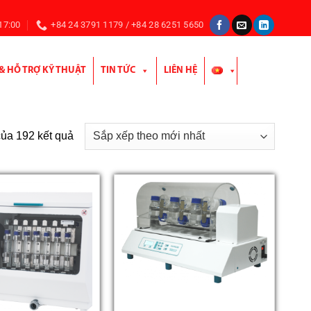
 17:00
+84 24 3791 1179 / +84 28 6251 5650
 & HỖ TRỢ KỸ THUẬT
TIN TỨC
LIÊN HỆ
Đã
của 192 kết quả
sắp
xếp
theo
mới
nhất