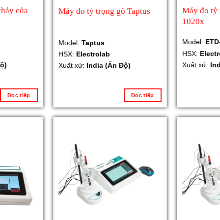
chảy của
Máy đo tỷ
Máy đo tỷ trọng gõ Taptus
1020x
Model:
ETD
Model:
Taptus
HSX:
Elect
HSX:
Electrolab
ộ)
Xuất xứ:
In
Xuất xứ:
India (Ấn Độ)
Đọc tiếp
Đọc tiếp