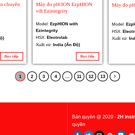
on chuyên
Máy đo pH/ION EzpHION
Máy đo p
với Ezintegrity
Model:
EzpHION with
Model:
Ezp
Ezintegrity
HSX:
Elect
HSX:
Electrolab
ộ)
Xuất xứ:
In
Xuất xứ:
India (Ấn Độ)
Đọc tiếp
Đọc tiếp
1
2
3
4
…
11
12
13
Bản quyền @ 2020 -
2H Inst
quyền