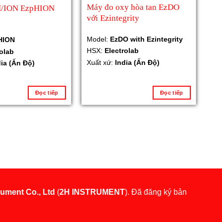
Máy đo oxy hòa tan EzDO
H/ION EzpHION
với Ezintegrity
Model:
EzDO with Ezintegrity
HION
HSX:
Electrolab
rolab
Xuất xứ:
India (Ấn Độ)
dia (Ấn Độ)
Đọc tiếp
Đọc tiếp
rument Co., Ltd
(
2H INSTRUMENT
). Đã đăng ký bản