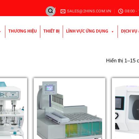
SALES@2HINS.COM.VN
08:00 -
THƯƠNG HIỆU
THIẾT BỊ
LĨNH VỰC ỨNG DỤNG
DỊCH VỤ
Hiển thị 1–15 