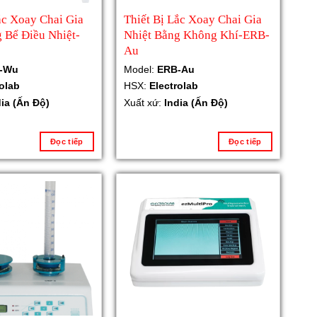
ắc Xoay Chai Gia
Thiết Bị Lắc Xoay Chai Gia
 Bể Điều Nhiệt-
Nhiệt Bằng Không Khí-ERB-
Au
-Wu
Model:
ERB-Au
rolab
HSX:
Electrolab
dia (Ấn Độ)
Xuất xứ:
India (Ấn Độ)
Đọc tiếp
Đọc tiếp