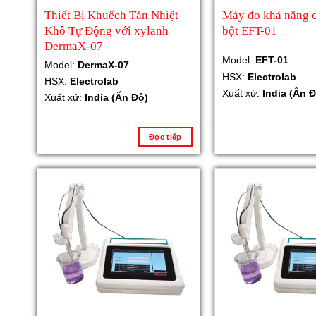
Thiết Bị Khuếch Tán Nhiệt
Máy đo khả năng 
Khô Tự Động với xylanh
bột EFT-01
DermaX-07
Model:
EFT-01
Model:
DermaX-07
HSX:
Electrolab
HSX:
Electrolab
Xuất xứ:
India (Ấn Đ
Xuất xứ:
India (Ấn Độ)
Đọc tiếp