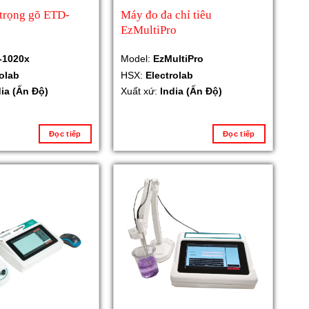
 trọng gõ ETD-
Máy đo đa chỉ tiêu
EzMultiPro
-1020x
Model:
EzMultiPro
rolab
HSX:
Electrolab
dia (Ấn Độ)
Xuất xứ:
India (Ấn Độ)
Đọc tiếp
Đọc tiếp