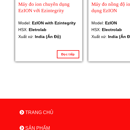
Máy đo ion chuyên dụng
Máy đo nồng độ i
EzION với Ezintegrity
dụng EzION
Model:
EzION with Ezintegrity
Model:
EzION
HSX:
Eletrolab
HSX:
Electrolab
Xuất xứ:
India (Ấn Độ)
Xuất xứ:
India (Ấn Đ
Đọc tiếp
TRANG CHỦ
SẢN PHẨM