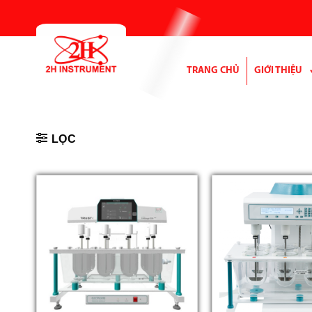
Bỏ
qua
nội
dung
TRANG CHỦ
GIỚI THIỆU
LỌC