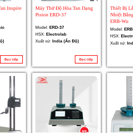
an Inspire
Máy Thử Độ Hòa Tan Dạng
Thiết Bị L
Piston ERD-37
Nhiệt Bằng
ERB-Wu
sic
Model:
ERD-37
Model:
ERB
HSX:
Electrolab
HSX:
Elect
ộ)
Xuất xứ:
India (Ấn Độ)
Xuất xứ:
In
Đọc tiếp
Đọc tiếp