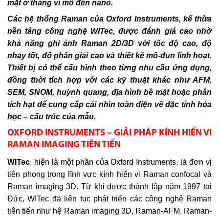
mặt ở thang vi mô đến nano.
Các hệ thống Raman của Oxford Instruments, kế thừa
nền tảng công nghệ WITec, được đánh giá cao nhờ
khả năng ghi ảnh Raman 2D/3D với tốc độ cao, độ
nhạy tốt, độ phân giải cao và thiết kế mô-đun linh hoạt.
Thiết bị có thể cấu hình theo từng nhu cầu ứng dụng,
đồng thời tích hợp với các kỹ thuật khác như AFM,
SEM, SNOM, huỳnh quang, địa hình bề mặt hoặc phân
tích hạt để cung cấp cái nhìn toàn diện về đặc tính hóa
học – cấu trúc của mẫu.
OXFORD INSTRUMENTS – GIẢI PHÁP KÍNH HIỂN VI
RAMAN IMAGING TIÊN TIẾN
WITec
, hiện là một phần của Oxford Instruments, là đơn vị
tiên phong trong lĩnh vực kính hiển vi Raman confocal và
Raman imaging 3D. Từ khi được thành lập năm 1997 tại
Đức, WITec đã liên tục phát triển các công nghệ Raman
tiên tiến như hệ Raman imaging 3D, Raman-AFM, Raman-