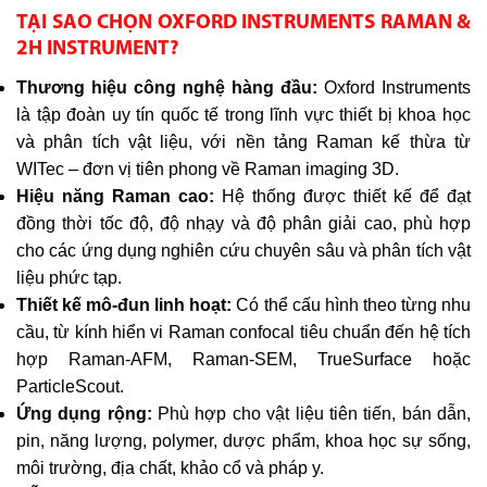
TẠI SAO CHỌN OXFORD INSTRUMENTS RAMAN &
2H INSTRUMENT?
Thương hiệu công nghệ hàng đầu:
Oxford Instruments
là tập đoàn uy tín quốc tế trong lĩnh vực thiết bị khoa học
và phân tích vật liệu, với nền tảng Raman kế thừa từ
WITec – đơn vị tiên phong về Raman imaging 3D.
Hiệu năng Raman cao:
Hệ thống được thiết kế để đạt
đồng thời tốc độ, độ nhạy và độ phân giải cao, phù hợp
cho các ứng dụng nghiên cứu chuyên sâu và phân tích vật
liệu phức tạp.
Thiết kế mô-đun linh hoạt:
Có thể cấu hình theo từng nhu
cầu, từ kính hiển vi Raman confocal tiêu chuẩn đến hệ tích
hợp Raman-AFM, Raman-SEM, TrueSurface hoặc
ParticleScout.
Ứng dụng rộng:
Phù hợp cho vật liệu tiên tiến, bán dẫn,
pin, năng lượng, polymer, dược phẩm, khoa học sự sống,
môi trường, địa chất, khảo cổ và pháp y.