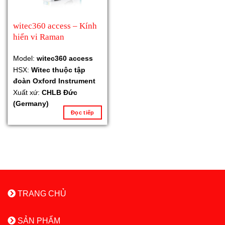
witec360 access – Kính
hiển vi Raman
Model:
witec360 access
HSX:
Witec thuộc tập
đoàn Oxford Instrument
Xuất xứ:
CHLB Đức
(Germany)
Đọc tiếp
TRANG CHỦ
SẢN PHẨM