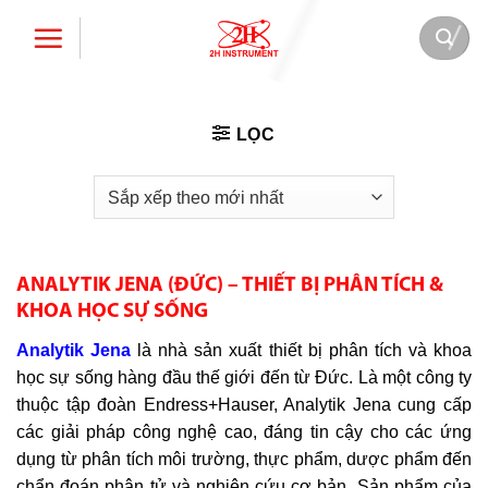
Bỏ
qua
nội
dung
LỌC
ANALYTIK JENA (ĐỨC) – THIẾT BỊ PHÂN TÍCH &
KHOA HỌC SỰ SỐNG
Analytik Jena
là nhà sản xuất thiết bị phân tích và khoa
học sự sống hàng đầu thế giới đến từ Đức. Là một công ty
thuộc tập đoàn Endress+Hauser, Analytik Jena cung cấp
các giải pháp công nghệ cao, đáng tin cậy cho các ứng
dụng từ phân tích môi trường, thực phẩm, dược phẩm đến
chẩn đoán phân tử và nghiên cứu cơ bản. Sản phẩm của