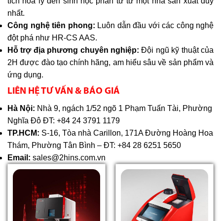
tích hóa lý đến sinh học phân tử từ một nhà sản xuất duy
nhất.
Công nghệ tiên phong:
Luôn dẫn đầu với các công nghệ
đột phá như HR-CS AAS.
Hỗ trợ địa phương chuyên nghiệp:
Đội ngũ kỹ thuật của
2H được đào tạo chính hãng, am hiểu sâu về sản phẩm và
ứng dụng.
LIÊN HỆ TƯ VẤN & BÁO GIÁ
Hà Nội:
Nhà 9, ngách 1/52 ngõ 1 Phạm Tuấn Tài, Phường
Nghĩa Đô ĐT: +84 24 3791 1179
TP.HCM:
S-16, Tòa nhà Carillon, 171A Đường Hoàng Hoa
Thám, Phường Tân Bình – ĐT: +84 28 6251 5650
Email:
sales@2hins.com.vn