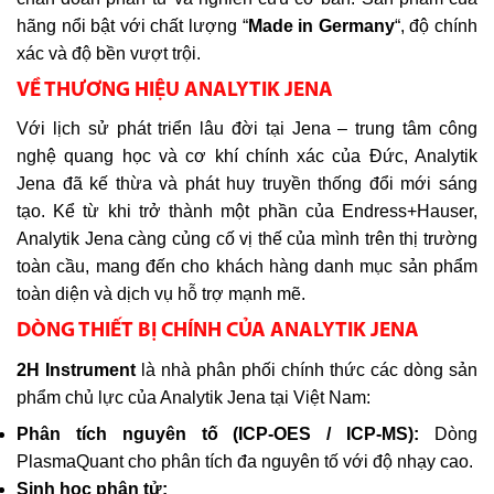
hãng nổi bật với chất lượng “
Made in Germany
“, độ chính
xác và độ bền vượt trội.
VỀ THƯƠNG HIỆU ANALYTIK JENA
Với lịch sử phát triển lâu đời tại Jena – trung tâm công
nghệ quang học và cơ khí chính xác của Đức, Analytik
Jena đã kế thừa và phát huy truyền thống đổi mới sáng
tạo. Kể từ khi trở thành một phần của Endress+Hauser,
Analytik Jena càng củng cố vị thế của mình trên thị trường
toàn cầu, mang đến cho khách hàng danh mục sản phẩm
toàn diện và dịch vụ hỗ trợ mạnh mẽ.
DÒNG THIẾT BỊ CHÍNH CỦA ANALYTIK JENA
2H Instrument
là nhà phân phối chính thức các dòng sản
phẩm chủ lực của Analytik Jena tại Việt Nam:
Phân tích nguyên tố (ICP-OES / ICP-MS):
Dòng
PlasmaQuant cho phân tích đa nguyên tố với độ nhạy cao.
Sinh học phân tử: