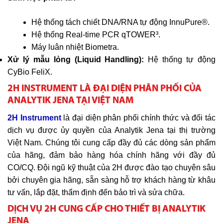
Hệ thống tách chiết DNA/RNA tự động InnuPure®.
Hệ thống Real-time PCR qTOWER³.
Máy luân nhiệt Biometra.
Xử lý mẫu lỏng (Liquid Handling):
Hệ thống tự động
CyBio FeliX.
2H INSTRUMENT LÀ ĐẠI DIỆN PHÂN PHỐI CỦA
ANALYTIK JENA TẠI VIỆT NAM
2H Instrument
là đại diện phân phối chính thức và đối tác
dịch vụ được ủy quyền của Analytik Jena tại thị trường
Việt Nam. Chúng tôi cung cấp đầy đủ các dòng sản phẩm
của hãng, đảm bảo hàng hóa chính hãng với đầy đủ
CO/CQ. Đội ngũ kỹ thuật của 2H được đào tạo chuyên sâu
bởi chuyên gia hãng, sẵn sàng hỗ trợ khách hàng từ khâu
tư vấn, lắp đặt, thẩm định đến bảo trì và sửa chữa.
DỊCH VỤ 2H CUNG CẤP CHO THIẾT BỊ ANALYTIK
JENA