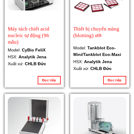
Máy tách chiết acid
Thiết bị chuyển màng
nucleic tự động (96
(blotting) ướt
mẫu)
Model:
Tankblot Eco-
Model:
CyBio FeliX
Mini/Tankblot Eco-Maxi
HSX:
Analytik Jena
HSX:
Analytik Jena
Xuất xứ:
CHLB Đức
Xuất xứ:
CHLB Đức
Đọc tiếp
Đọc tiếp