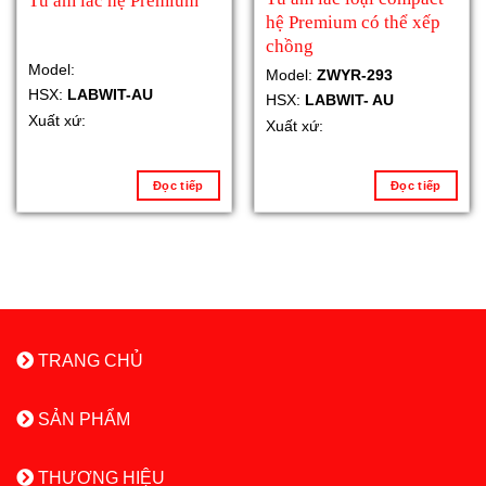
Tủ ấm lắc hệ Premium
hệ Premium có thể xếp
chồng
Model:
Model:
ZWYR-293
HSX:
LABWIT-AU
HSX:
LABWIT- AU
Xuất xứ:
Xuất xứ:
Đọc tiếp
Đọc tiếp
TRANG CHỦ
SẢN PHẨM
THƯƠNG HIỆU