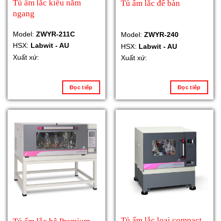
Tủ ấm lắc kiểu nằm
Tủ ấm lắc để bàn
ngang
Model:
ZWYR-211C
Model:
ZWYR-240
HSX:
Labwit - AU
HSX:
Labwit - AU
Xuất xứ:
Xuất xứ:
Đọc tiếp
Đọc tiếp
Tủ ấm lắc loại compact