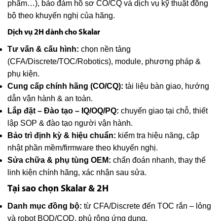
phẩm…), bảo đảm hồ sơ CO/CQ và dịch vụ kỹ thuật đồng
bộ theo khuyến nghị của hãng.
Dịch vụ 2H dành cho Skalar
Tư vấn & cấu hình:
chọn nền tảng
(CFA/Discrete/TOC/Robotics), module, phương pháp &
phụ kiện.
Cung cấp chính hãng (CO/CQ):
tài liệu bàn giao, hướng
dẫn vận hành & an toàn.
Lắp đặt – Đào tạo – IQ/OQ/PQ:
chuyển giao tại chỗ, thiết
lập SOP & đào tạo người vận hành.
Bảo trì định kỳ & hiệu chuẩn:
kiểm tra hiệu năng, cập
nhật phần mềm/firmware theo khuyến nghị.
Sửa chữa & phụ tùng OEM:
chẩn đoán nhanh, thay thế
linh kiện chính hãng, xác nhận sau sửa.
Tại sao chọn Skalar & 2H
Danh mục đồng bộ:
từ CFA/Discrete đến TOC rắn – lỏng
và robot BOD/COD, phủ rộng ứng dụng.