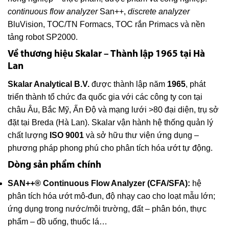
continuous flow analyzer
San++,
discrete analyzer
BluVision, TOC/TN Formacs, TOC rắn Primacs và nền
tảng robot SP2000.
Về thương hiệu Skalar – Thành lập 1965 tại Hà
Lan
Skalar Analytical B.V.
được thành lập năm
1965
, phát
triển thành tổ chức đa quốc gia với các công ty con tại
châu Âu, Bắc Mỹ, Ấn Độ và mạng lưới >80 đại diện, trụ sở
đặt tại Breda (Hà Lan). Skalar vận hành hệ thống quản lý
chất lượng
ISO 9001
và sở hữu thư viện ứng dụng –
phương pháp phong phú cho phân tích hóa ướt tự động.
Dòng sản phẩm chính
SAN++® Continuous Flow Analyzer (CFA/SFA):
hệ
phân tích hóa ướt mô-đun, độ nhạy cao cho loạt mẫu lớn;
ứng dụng trong nước/môi trường, đất – phân bón, thực
phẩm – đồ uống, thuốc lá…