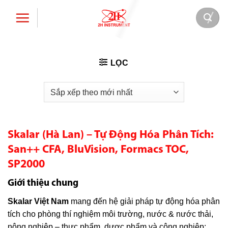
Bỏ
qua
nội
dung
LỌC
Skalar (Hà Lan) – Tự Động Hóa Phân Tích:
San++ CFA, BluVision, Formacs TOC,
SP2000
Giới thiệu chung
Skalar Việt Nam
mang đến hệ giải pháp tự động hóa phân
tích cho phòng thí nghiệm môi trường, nước & nước thải,
nông nghiệp – thực phẩm, dược phẩm và công nghiệp: