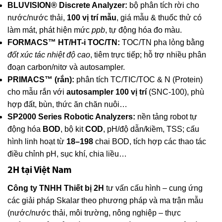
BLUVISION® Discrete Analyzer:
bộ phân tích rời cho
nước/nước thải,
100 vị trí mẫu
, giá mẫu & thuốc thử có
làm mát, phát hiện mức
ppb
, tự động hóa đo màu.
FORMACS™ HT/HT-i TOC/TN:
TOC/TN pha lỏng bằng
đốt xúc tác nhiệt độ cao
, tiêm trực tiếp; hỗ trợ nhiều phân
đoạn carbon/nitơ và autosampler.
PRIMACS™ (rắn):
phân tích TC/TIC/TOC & N (Protein)
cho mẫu rắn với
autosampler 100 vị trí
(SNC-100), phù
hợp đất, bùn, thức ăn chăn nuôi…
SP2000 Series Robotic Analyzers:
nền tảng robot tự
động hóa
BOD
, bộ kit
COD
, pH/độ dẫn/kiềm, TSS; cấu
hình linh hoạt từ
18–198
chai BOD, tích hợp các thao tác
điều chỉnh pH, sục khí, chia liều…
2H tại Việt Nam
Công ty TNHH Thiết bị 2H
tư vấn cấu hình – cung ứng
các giải pháp Skalar theo phương pháp và ma trận mẫu
(nước/nước thải, môi trường, nông nghiệp – thực