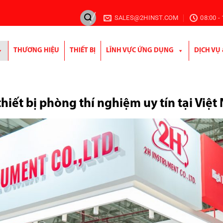
SALES@2HINST.COM
08:00 -
THƯƠNG HIỆU
THIẾT BỊ
LĨNH VỰC ỨNG DỤNG
DỊCH VỤ
thiết bị phòng thí nghiệm uy tín tại Việ