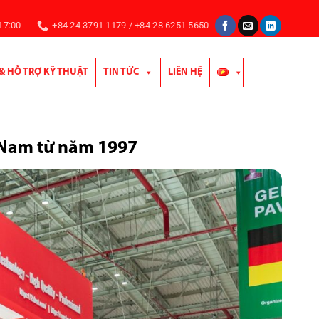
 17:00
+84 24 3791 1179 / +84 28 6251 5650
 & HỖ TRỢ KỸ THUẬT
TIN TỨC
LIÊN HỆ
t Nam từ năm 1997