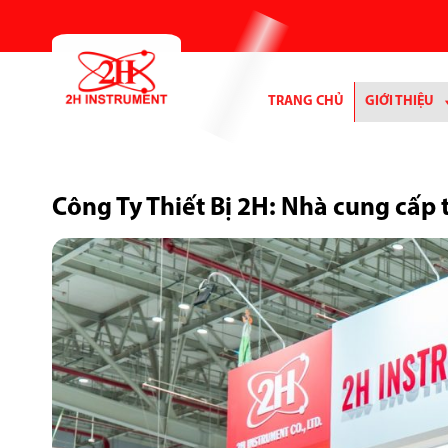
Bỏ
qua
nội
dung
TRANG CHỦ
GIỚI THIỆU
Công Ty Thiết Bị 2H: Nhà cung cấp 