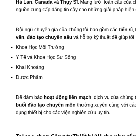
Hà Lan
,
Canada
và
Thụy Sĩ
. Mạng lưới toàn cầu của c
nguồn cung cấp đáng tin cậy cho những giải pháp hiện 
Đội ngũ chuyên gia của chúng tôi bao gồm các
tiến sĩ
,
vấn
,
đào tạo chuyên sâu
và hỗ trợ kỹ thuật để giúp tố
Khoa Học Môi Trường
Y Tế và Khoa Học Sự Sống
Khai Khoáng
Dược Phẩm
Để đảm bảo
hoạt động liền mạch
, dịch vụ của chúng
buổi đào tạo chuyên môn
thường xuyên cùng với các 
dụng thiết bị cho các viện nghiên cứu uy tín.