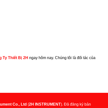
g Ty Thiết Bị 2H
ngay hôm nay. Chúng tôi là đối tác của
rument Co., Ltd
(
2H INSTRUMENT
). Đã đăng ký bản