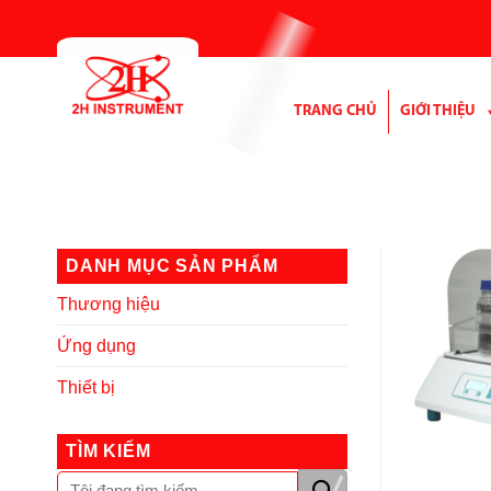
Bỏ
qua
nội
dung
TRANG CHỦ
GIỚI THIỆU
DANH MỤC SẢN PHẨM
Thương hiệu
Ứng dụng
Thiết bị
TÌM KIẾM