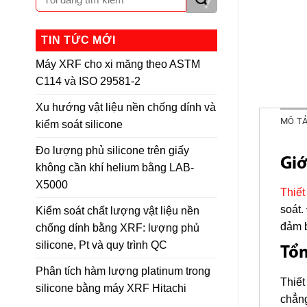
TIN TỨC MỚI
Máy XRF cho xi măng theo ASTM
C114 và ISO 29581-2
Xu hướng vật liệu nền chống dính và
MÔ T
kiểm soát silicone
Đo lượng phủ silicone trên giấy
Giớ
không cần khí helium bằng LAB-
X5000
Thiết
soát.
Kiểm soát chất lượng vật liệu nền
đảm b
chống dính bằng XRF: lượng phủ
silicone, Pt và quy trình QC
Tổ
Phân tích hàm lượng platinum trong
Thiết
silicone bằng máy XRF Hitachi
chẳng