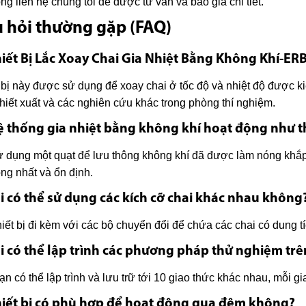
òng liên hệ chúng tôi để được tư vấn và báo giá chi tiết.
 hỏi thường gặp (FAQ)
hiết Bị Lắc Xoay Chai Gia Nhiệt Bằng Không Khí-ER
 bị này được sử dụng để xoay chai ở tốc độ và nhiệt độ được k
chiết xuất và các nghiên cứu khác trong phòng thí nghiệm.
ệ thống gia nhiệt bằng không khí hoạt động như 
 dụng một quạt để lưu thông không khí đã được làm nóng khắp 
ng nhất và ổn định.
ôi có thể sử dụng các kích cỡ chai khác nhau không
hiết bị đi kèm với các bộ chuyển đổi để chứa các chai có dung tí
ôi có thể lập trình các phương pháp thử nghiệm trê
ạn có thể lập trình và lưu trữ tới 10 giao thức khác nhau, mỗi g
hiết bị có phù hợp để hoạt động qua đêm không?