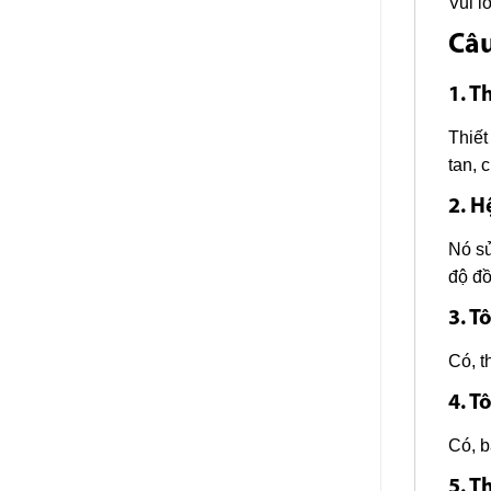
Vui l
Câu
1. T
Thiết
tan, 
2. H
Nó sử
độ đồ
3. T
Có, t
4. T
Có, b
5. T