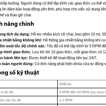
khắp buồng. Người dùng có thể lập trình các giao thức cụ thể 
 ồn đảm bảo hoạt động yên tĩnh, phù hợp cho việc sử dụng liên 
thế và tháo gỡ chai.
h năng chính
ng tích đa dạng:
Hỗ trợ nhiều kích cỡ chai, bao gồm 10 ml, 50
a nhiệt bằng không khí:
Hệ thống gia nhiệt bằng không khí c
ểm soát tốc độ chính xác:
Tốc độ có thể lập trình từ 5 RPM 
p trình giao thức:
Lưu trữ tới 10 giao thức, mỗi giao thức có 1
n hành liên tục:
Được thiết kế để hoạt động liên tục 24/7.
 toàn người dùng:
Có tính năng phát hiện khóa cửa tự động v
ng số kỹ thuật
l
ERB-Au
vi tốc độ
5 RPM đến 60 RPM (tùy chọn
ính xác tốc độ
± 1 RPM