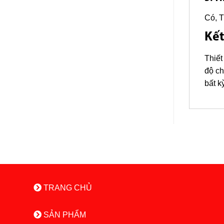
Có, T
Kết
Thiết
độ ch
bất k
TRANG CHỦ
SẢN PHẨM