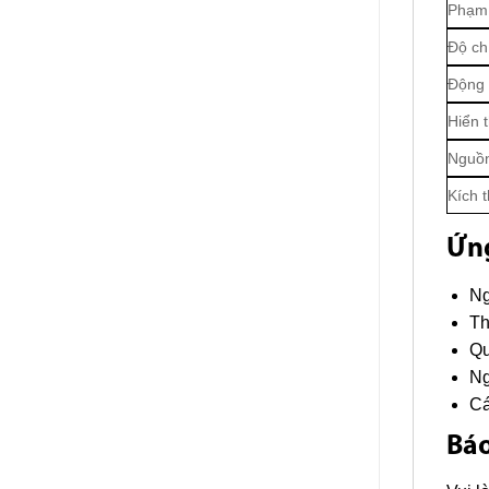
Phạm 
Độ ch
Động
Hiển t
Nguồn
Kích 
Ứn
Ng
Th
Qu
Ng
Cá
Báo