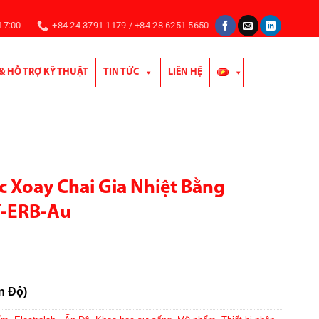
 17:00
+84 24 3791 1179 / +84 28 6251 5650
 & HỖ TRỢ KỸ THUẬT
TIN TỨC
LIÊN HỆ
ắc Xoay Chai Gia Nhiệt Bằng
í-ERB-Au
Ấn Độ)