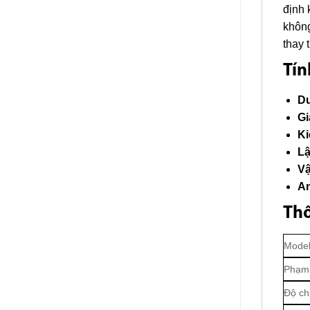
định 
không
thay 
Tín
Du
Gi
Ki
Lậ
Vậ
An
Thô
Mode
Phạm 
Độ ch