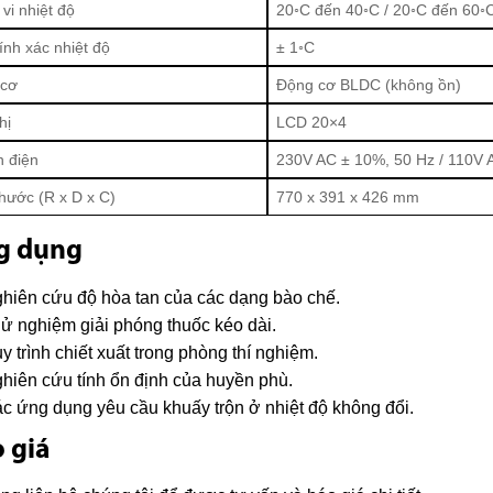
vi nhiệt độ
20◦C đến 40◦C / 20◦C đến 60◦
ính xác nhiệt độ
± 1◦C
 cơ
Động cơ BLDC (không ồn)
hị
LCD 20×4
 điện
230V AC ± 10%, 50 Hz / 110V 
thước (R x D x C)
770 x 391 x 426 mm
g dụng
hiên cứu độ hòa tan của các dạng bào chế.
ử nghiệm giải phóng thuốc kéo dài.
y trình chiết xuất trong phòng thí nghiệm.
hiên cứu tính ổn định của huyền phù.
c ứng dụng yêu cầu khuấy trộn ở nhiệt độ không đổi.
 giá