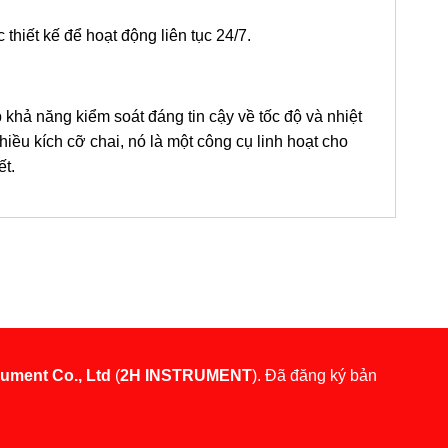
hiết kế để hoạt động liên tục 24/7.
hả năng kiểm soát đáng tin cậy về tốc độ và nhiệt
hiều kích cỡ chai, nó là một công cụ linh hoạt cho
ết.
rument Co., Ltd
(
2H INSTRUMENT
). Đã đăng ký bản