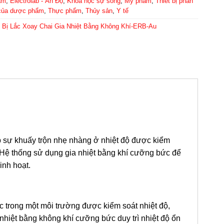
ẩm
,
Electrolab - Ấn Độ
,
Khoa học sự sống
,
Mỹ phẩm
,
Thiết bị phân
a của dược phẩm
,
Thực phẩm
,
Thủy sản
,
Y tế
t Bị Lắc Xoay Chai Gia Nhiệt Bằng Không Khí-ERB-Au
 sự khuấy trộn nhẹ nhàng ở nhiệt độ được kiểm
. Hệ thống sử dụng gia nhiệt bằng khí cưỡng bức để
inh hoạt.
ục trong một môi trường được kiểm soát nhiệt độ,
nhiệt bằng không khí cưỡng bức duy trì nhiệt độ ổn