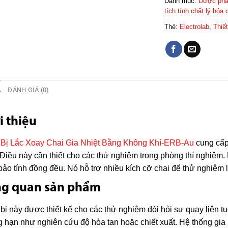
Danh mục:
Dược ph
tích tính chất lý hó
Thẻ:
Electrolab
,
Thiế
Ả
ĐÁNH GIÁ (0)
i thiệu
 Bị Lắc Xoay Chai Gia Nhiệt Bằng Không Khí-ERB-Au
cung cấp
 Điều này cần thiết cho các thử nghiệm trong phòng thí nghiệm
ảo tính đồng đều. Nó hỗ trợ nhiều kích cỡ chai để thử nghiệm l
ng quan sản phẩm
 bị này được thiết kế cho các thử nghiệm đòi hỏi sự quay liên t
 hạn như nghiên cứu độ hòa tan hoặc chiết xuất. Hệ thống gia 