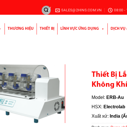
SALES@2HINS.COM.VN
08:00 -
THƯƠNG HIỆU
THIẾT BỊ
LĨNH VỰC ỨNG DỤNG
DỊCH VỤ
Thiết Bị L
Không Kh
Model:
ERB-Au
HSX:
Electrolab
Xuất xứ:
India (