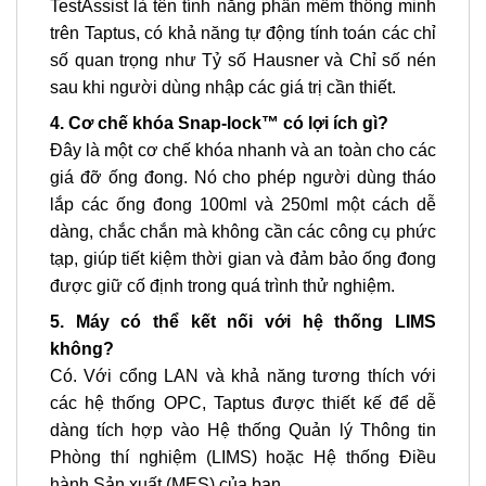
TestAssist là tên tính năng phần mềm thông minh
trên Taptus, có khả năng tự động tính toán các chỉ
số quan trọng như Tỷ số Hausner và Chỉ số nén
sau khi người dùng nhập các giá trị cần thiết.
4. Cơ chế khóa Snap-lock™ có lợi ích gì?
Đây là một cơ chế khóa nhanh và an toàn cho các
giá đỡ ống đong. Nó cho phép người dùng tháo
lắp các ống đong 100ml và 250ml một cách dễ
dàng, chắc chắn mà không cần các công cụ phức
tạp, giúp tiết kiệm thời gian và đảm bảo ống đong
được giữ cố định trong quá trình thử nghiệm.
5. Máy có thể kết nối với hệ thống LIMS
không?
Có. Với cổng LAN và khả năng tương thích với
các hệ thống OPC, Taptus được thiết kế để dễ
dàng tích hợp vào Hệ thống Quản lý Thông tin
Phòng thí nghiệm (LIMS) hoặc Hệ thống Điều
hành Sản xuất (MES) của bạn.