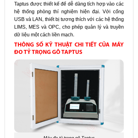
Taptus được thiết kế để dễ dàng tích hợp vào các
hệ thống phòng thí nghiệm hiện đại. Với cổng
USB và LAN, thiết bị tương thích với các hệ thống
LIMS, MES và OPC, cho phép quản lý và truyền
dữ liệu một cách liền mạch.
THÔNG SỐ KỸ THUẬT CHI TIẾT CỦA MÁY
ĐO TỶ TRỌNG GÕ TAPTUS
Máy đo tỷ trọng gõ Taptus