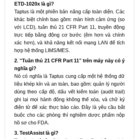
ETD-1020x là gì?
Taptus là một phiên bản nâng cấp toàn diện. Các
khác biệt chính bao gồm: màn hình cảm ứng (so
với LCD), tuân thủ 21 CFR Part 11, truyền động
trực tiếp bằng động cơ bước (êm hơn và chính
xác hơn), và khả năng kết nối mạng LAN để tích
hợp hệ thống LIMS/MES.
2. “Tuân thủ 21 CFR Part 11” trên máy này có ý
nghĩa gì?
Nó có nghĩa là Taptus cung cấp một hệ thống dữ
liệu khép kín và an toàn, bao gồm: quản lý người
dùng theo cấp độ, dấu vết kiểm toán (audit trail)
ghi lại mọi hành động không thể xóa, và chữ ký
điện tử để xác thực báo cáo. Đây là yêu cầu bắt
buộc cho các phòng thí nghiệm dược phẩm nộp
hồ sơ cho FDA.
3. TestAssist là gì?