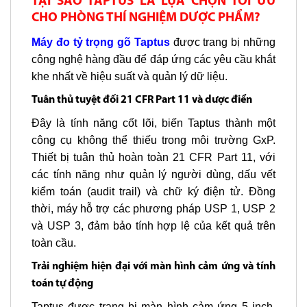
TẠI SAO TAPTUS LÀ LỰA CHỌN TỐI ƯU
CHO PHÒNG THÍ NGHIỆM DƯỢC PHẨM?
Máy đo tỷ trọng gõ Taptus
được trang bị những
công nghệ hàng đầu để đáp ứng các yêu cầu khắt
khe nhất về hiệu suất và quản lý dữ liệu.
Tuân thủ tuyệt đối 21 CFR Part 11 và dược điển
Đây là tính năng cốt lõi, biến Taptus thành một
công cụ không thể thiếu trong môi trường GxP.
Thiết bị tuân thủ hoàn toàn 21 CFR Part 11, với
các tính năng như quản lý người dùng, dấu vết
kiểm toán (audit trail) và chữ ký điện tử. Đồng
thời, máy hỗ trợ các phương pháp USP 1, USP 2
và USP 3, đảm bảo tính hợp lệ của kết quả trên
toàn cầu.
Trải nghiệm hiện đại với màn hình cảm ứng và tính
toán tự động
Taptus được trang bị màn hình cảm ứng 5 inch,