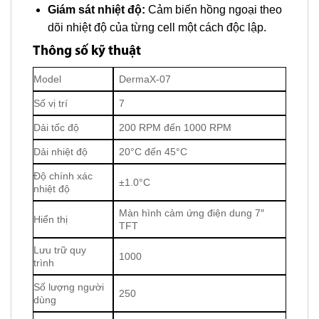
Giám sát nhiệt độ:
Cảm biến hồng ngoại theo
dõi nhiệt độ của từng cell một cách độc lập.
Thông số kỹ thuật
Model
DermaX-07
Số vị trí
7
Dải tốc độ
200 RPM đến 1000 RPM
Dải nhiệt độ
20°C đến 45°C
Độ chính xác
±1.0°C
nhiệt độ
Màn hình cảm ứng điện dung 7″
Hiển thị
TFT
Lưu trữ quy
1000
trình
Số lượng người
250
dùng