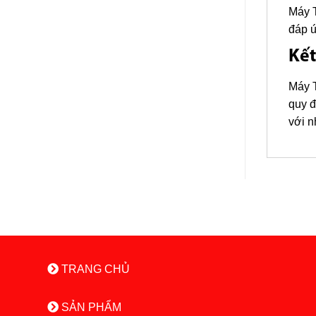
Máy T
đáp ứ
Kết
Máy T
quy đ
với n
TRANG CHỦ
SẢN PHẨM