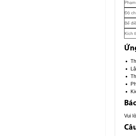
Phạm 
Độ ch
Bể đi
Kích 
Ứn
Th
Lậ
Th
Ph
Ki
Báo
Vui l
Câu