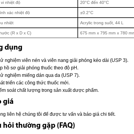
vi nhiệt độ
20°C đến 40°C
ính xác nhiệt độ
±0.2°C
ều nhiệt
Acrylic trong suốt, 44 L
thước (R x D x C)
675 mm x 795 mm x 780 m
g dụng
ử nghiệm viên nén và viên nang giải phóng kéo dài (USP 3).
p hồ sơ giải phóng thuốc theo độ pH.
ử nghiệm miếng dán qua da (USP 7).
át triển các công thức thuốc mới.
ểm soát chất lượng trong sản xuất dược phẩm.
 giá
òng liên hệ chúng tôi để được tư vấn và báo giá chi tiết.
 hỏi thường gặp (FAQ)