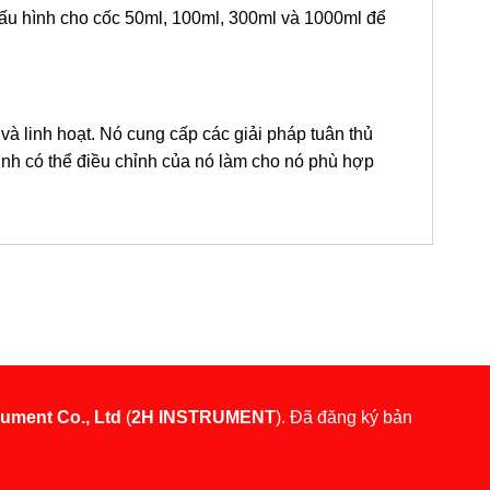
cấu hình cho cốc 50ml, 100ml, 300ml và 1000ml để
linh hoạt. Nó cung cấp các giải pháp tuân thủ
ình có thể điều chỉnh của nó làm cho nó phù hợp
rument Co., Ltd
(
2H INSTRUMENT
). Đã đăng ký bản