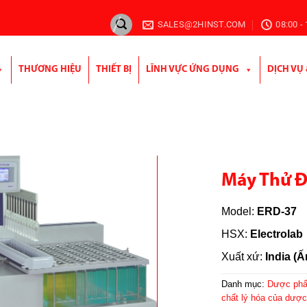
SALES@2HINST.COM
08:00 -
THƯƠNG HIỆU
THIẾT BỊ
LĨNH VỰC ỨNG DỤNG
DỊCH VỤ
Máy Thử Đ
Model:
ERD-37
HSX:
Electrolab
Xuất xứ:
India (
Danh mục:
Dược ph
chất lý hóa của dượ