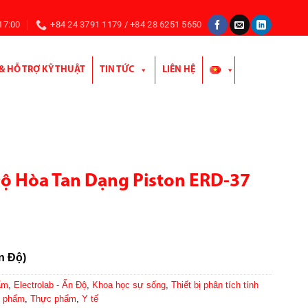
 17:00
+84 24 3791 1179 / +84 28 6251 5650
 & HỖ TRỢ KỸ THUẬT
TIN TỨC
LIÊN HỆ
ộ Hòa Tan Dạng Piston ERD-37
Ấn Độ)
ẩm
,
Electrolab - Ấn Độ
,
Khoa học sự sống
,
Thiết bị phân tích tính
c phẩm
,
Thực phẩm
,
Y tế