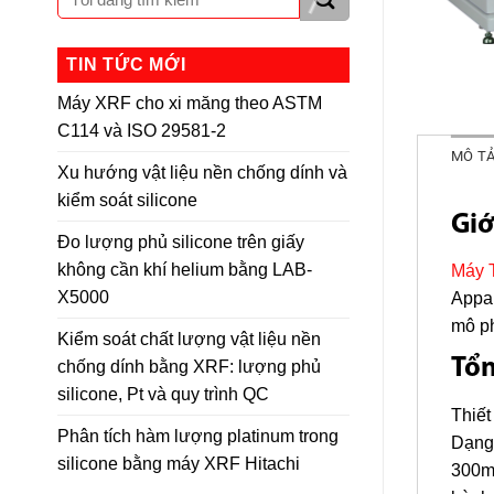
TIN TỨC MỚI
Máy XRF cho xi măng theo ASTM
C114 và ISO 29581-2
MÔ T
Xu hướng vật liệu nền chống dính và
kiểm soát silicone
Giớ
Đo lượng phủ silicone trên giấy
không cần khí helium bằng LAB-
Máy 
X5000
Appar
mô ph
Kiểm soát chất lượng vật liệu nền
Tổ
chống dính bằng XRF: lượng phủ
silicone, Pt và quy trình QC
Thiết
Phân tích hàm lượng platinum trong
Dạng 
silicone bằng máy XRF Hitachi
300ml