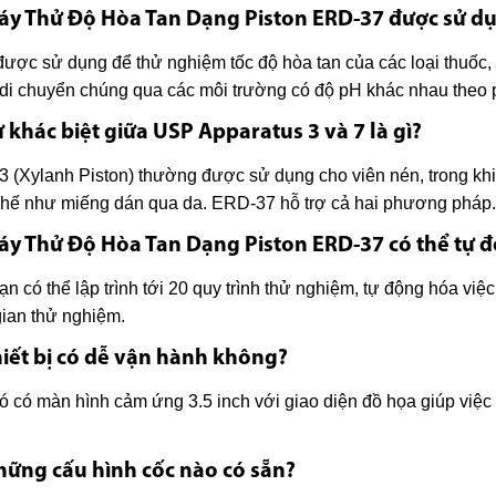
áy Thử Độ Hòa Tan Dạng Piston ERD-37 được sử dụ
ược sử dụng để thử nghiệm tốc độ hòa tan của các loại thuốc, 
di chuyển chúng qua các môi trường có độ pH khác nhau theo
ự khác biệt giữa USP Apparatus 3 và 7 là gì?
 (Xylanh Piston) thường được sử dụng cho viên nén, trong khi
hế như miếng dán qua da. ERD-37 hỗ trợ cả hai phương pháp.
áy Thử Độ Hòa Tan Dạng Piston ERD-37 có thể tự 
ạn có thể lập trình tới 20 quy trình thử nghiệm, tự động hóa việ
gian thử nghiệm.
hiết bị có dễ vận hành không?
ó có màn hình cảm ứng 3.5 inch với giao diện đồ họa giúp việc 
hững cấu hình cốc nào có sẵn?