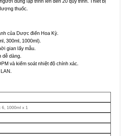
ời dùng lập trình lên đến 20 quy trình. Thiết bị
 lượng thuốc.
 hành của Dược điển Hoa Kỳ.
ml, 300ml, 1000ml).
hời gian lấy mẫu.
 dễ dàng.
DPM và kiểm soát nhiệt độ chính xác.
 LAN.
x 6, 1000ml x 1