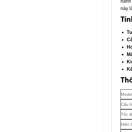
hành 
này l
Tín
Tu
Cấ
Ho
Mà
Ki
Kế
Thô
Mode
Cấu h
Tốc đ
Hiển t