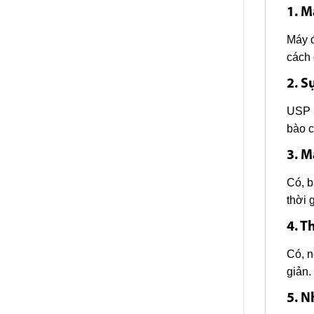
1. M
Máy đ
cách 
2. S
USP 3
bào c
3. M
Có, b
thời 
4. T
Có, n
giản.
5. N