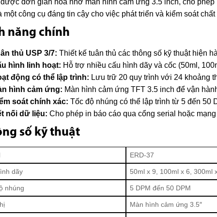
được đơn giản hóa nhờ màn hình cảm ứng 3.5 inch, cho phép ngư
à một công cụ đáng tin cậy cho việc phát triển và kiểm soát chất
h năng chính
ân thủ USP 3/7:
Thiết kế tuân thủ các thông số kỹ thuật hiện
u hình linh hoạt:
Hỗ trợ nhiều cấu hình dãy và cốc (50ml, 100
ạt động có thể lập trình:
Lưu trữ 20 quy trình với 24 khoảng t
n hình cảm ứng:
Màn hình cảm ứng TFT 3.5 inch để vận hành
ểm soát chính xác:
Tốc độ nhúng có thể lập trình từ 5 đến 50 
t nối dữ liệu:
Cho phép in báo cáo qua cổng serial hoặc mạng
ng số kỹ thuật
l
ERD-37
ình dãy
50ml x 9, 100ml x 6, 300ml 
ộ nhúng
5 DPM đến 50 DPM
hị
Màn hình cảm ứng 3.5″