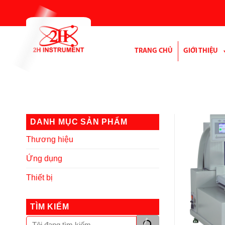
Bỏ
qua
nội
dung
TRANG CHỦ
GIỚI THIỆU
DANH MỤC SẢN PHẨM
Thương hiệu
Ứng dụng
Thiết bị
TÌM KIẾM