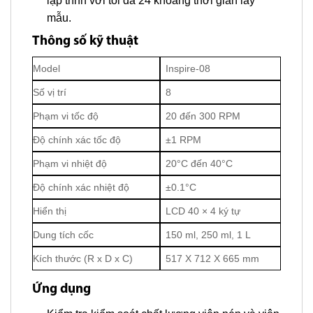
lập trình với tối đa 24 khoảng thời gian lấy
mẫu.
Thông số kỹ thuật
Model
Inspire-08
Số vị trí
8
Phạm vi tốc độ
20 đến 300 RPM
Độ chính xác tốc độ
±1 RPM
Phạm vi nhiệt độ
20°C đến 40°C
Độ chính xác nhiệt độ
±0.1°C
Hiển thị
LCD 40 × 4 ký tự
Dung tích cốc
150 ml, 250 ml, 1 L
Kích thước (R x D x C)
517 X 712 X 665 mm
Ứng dụng