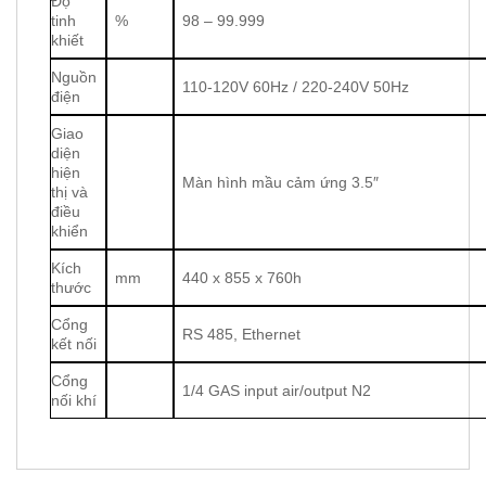
Độ
tinh
%
98 – 99.999
khiết
Nguồn
110-120V 60Hz / 220-240V 50Hz
điện
Giao
diện
hiện
Màn hình mầu cảm ứng 3.5″
thị và
điều
khiển
Kích
mm
440 x 855 x 760h
thước
Cổng
RS 485, Ethernet
kết nối
Cổng
1/4 GAS input air/output N2
nối khí