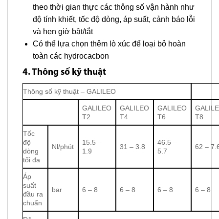
theo thời gian thực các thông số vận hành như
độ tính khiết, tốc độ dòng, áp suất, cảnh báo lỗi
và hẹn giờ bật/tắt
Có thể lựa chọn thêm lò xúc để loại bỏ hoàn
toàn các hydrocacbon
4. Thông số kỹ thuật
Thông số kỹ thuật – GALILEO
GALILEO
GALILEO
GALILEO
GALIL
T2
T4
T6
T8
Tốc
độ
15.5 –
46.5 –
Nl/phút
31 – 3.8
62 – 7.
dòng
1.9
5.7
tối đa
Áp
suất
bar
6 – 8
6 – 8
6 – 8
6 – 8
đầu ra
chuẩn