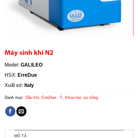
Máy sinh khí N2
Model:
GALILEO
HSX:
ErreDue
Xuất xứ:
Italy
Danh mục:
Dầu khí
,
ErreDue - Ý
,
Khoa học sự sống
MÔ TẢ