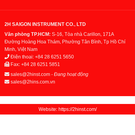
2H SAIGON INSTRUMENT CO., LTD
Văn phòng TP.HCM:
S-16, Tòa nhà Carillon, 171A
Đường Hoàng Hoa Thám, Phường Tân Bình, Tp Hồ Chí
Minh, Việt Nam
Điện thoại:
+84 28 6251 5650
Fax:
+84 28 6251 5851
sales@2hinst.com
-
Đang hoạt động
sales@2hins.com.vn
Website: https://2hinst.com/