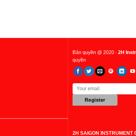
Bản quyền @ 2020 -
2H Inst
quyền
2H SAIGON INSTRUMENT C