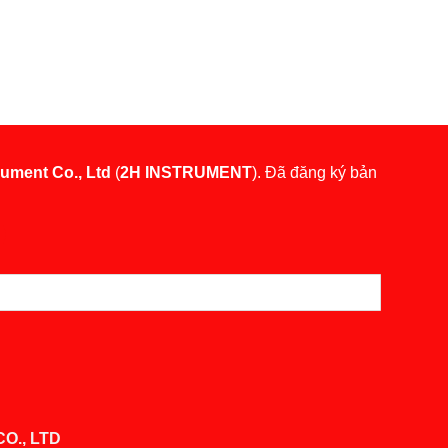
rument Co., Ltd
(
2H INSTRUMENT
). Đã đăng ký bản
O., LTD