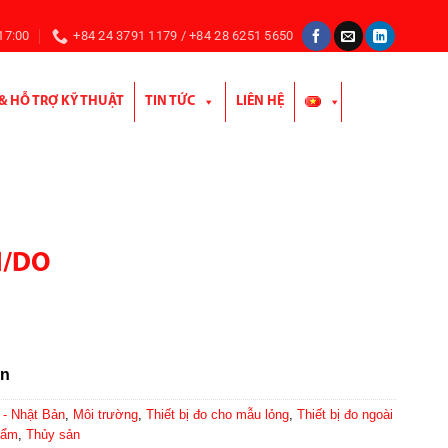
 17:00
+84 24 3791 1179 / +84 28 6251 5650
 & HỖ TRỢ KỸ THUẬT
TIN TỨC
LIÊN HỆ
H/DO
ản
- Nhật Bản
,
Môi trường
,
Thiết bị đo cho mẫu lỏng
,
Thiết bị đo ngoài
hẩm
,
Thủy sản