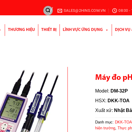
SALES@2HINS.COM.VN
08:00 -
THƯƠNG HIỆU
THIẾT BỊ
LĨNH VỰC ỨNG DỤNG
DỊCH VỤ
Máy đo p
Model:
DM-32P
HSX:
DKK-TOA
Xuất xứ:
Nhật B
Danh mục:
DKK-TOA 
hiện trường
,
Thực p