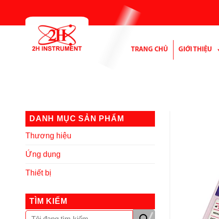
Bỏ
qua
nội
dung
TRANG CHỦ
GIỚI THIỆU
DANH MỤC SẢN PHẨM
Thương hiệu
Ứng dụng
Thiết bị
TÌM KIẾM