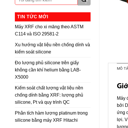
TIN TỨC MỚI
Máy XRF cho xi măng theo ASTM
C114 và ISO 29581-2
Xu hướng vật liệu nền chống dính và
kiểm soát silicone
Đo lượng phủ silicone trên giấy
MÔ T
không cần khí helium bằng LAB-
X5000
Giớ
Kiểm soát chất lượng vật liệu nền
chống dính bằng XRF: lượng phủ
Máy đ
silicone, Pt và quy trình QC
bởi 
ứng d
Phân tích hàm lượng platinum trong
lợi. 
silicone bằng máy XRF Hitachi
lượng