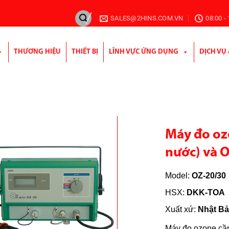
SALES@2HINS.COM.VN
08:00 -
THƯƠNG HIỆU
THIẾT BỊ
LĨNH VỰC ỨNG DỤNG
DỊCH VỤ
Máy đo oz
nước) và 
Model:
OZ-20/30
HSX:
DKK-TOA
Xuất xứ:
Nhật Bả
Máy đo ozone cầm