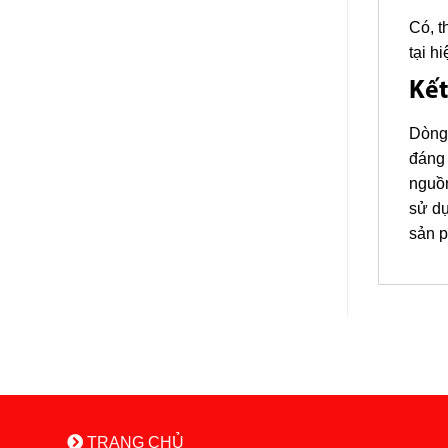
Có, t
tại h
Kết
Dòng 
đáng 
nguồn
sử dụ
sản p
TRANG CHỦ