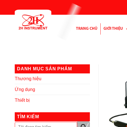
Bỏ
qua
nội
dung
TRANG CHỦ
GIỚI THIỆU
DANH MỤC SẢN PHẨM
Thương hiệu
Ứng dụng
Thiết bị
TÌM KIẾM