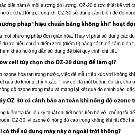
ác biệt nằm ở môi trường đo lường. OZ-20 được thiết kế với 
 nước (chất lỏng), trong khi OZ-30 sử dụng cảm biến để đo nồng
hương pháp “hiệu chuẩn bằng không khí” hoạt độ
à một phương pháp đơn giản hóa. Thay vì phải sử dụng các du
ể được hiệu chuẩn điểm zero (điểm 0) bằng cách để cảm biến ti
tham khảo hướng dẫn sử dụng để biết quy trình chi tiết.
low cell tùy chọn cho OZ-20 dùng để làm gì?
o ozone hòa tan trong nước, việc để mẫu tiếp xúc với không k
ết quả đo không chính xác. Flow cell là một buồng đo kín, cho 
nồng độ ozone trong mẫu và mang lại kết quả đo chính xác, đặc b
áy OZ-30 có cảnh báo an toàn khi nồng độ ozone 
òng kiểm tra tài liệu kỹ thuật chi tiết hoặc liên hệ với chúng tôi
odel OZ-30, vì ozone ở nồng độ cao trong không khí rất độc hại
ôi có thể sử dụng máy này ở ngoài trời không?