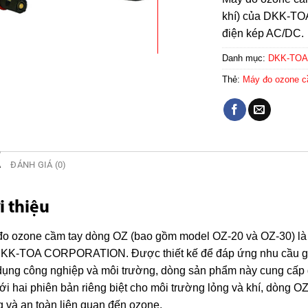
khí) của DKK-TOA
điện kép AC/DC.
Danh mục:
DKK-TOA 
Thẻ:
Máy đo ozone cầ
Ả
ĐÁNH GIÁ (0)
i thiệu
o ozone cầm tay dòng OZ (bao gồm model OZ-20 và OZ-30) là 
DKK-TOA CORPORATION. Được thiết kế để đáp ứng nhu cầu giá
ụng công nghiệp và môi trường, dòng sản phẩm này cung cấp g
Với hai phiên bản riêng biệt cho môi trường lỏng và khí, dòng 
 và an toàn liên quan đến ozone.