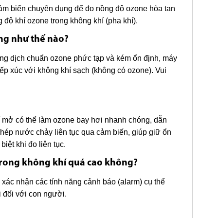
cảm biến chuyên dụng để đo nồng độ ozone hòa tan
 độ khí ozone trong không khí (pha khí).
ng như thế nào?
ng dịch chuẩn ozone phức tạp và kém ổn định, máy
ếp xúc với không khí sạch (không có ozone). Vui
hí mở có thể làm ozone bay hơi nhanh chóng, dẫn
phép nước chảy liên tục qua cảm biến, giúp giữ ổn
iệt khi đo liên tục.
trong không khí quá cao không?
 để xác nhận các tính năng cảnh báo (alarm) cụ thể
 đối với con người.