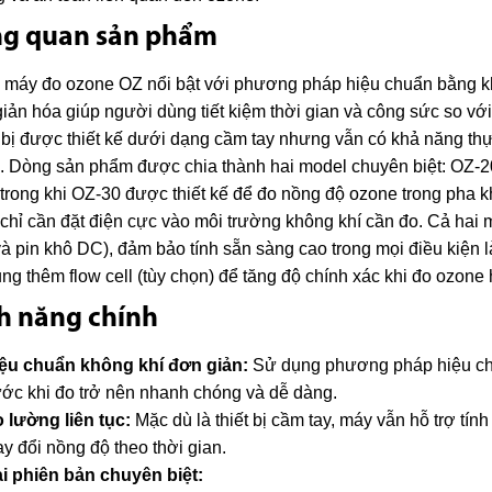
ng quan sản phẩm
máy đo ozone OZ nổi bật với phương pháp hiệu chuẩn bằng khô
iản hóa giúp người dùng tiết kiệm thời gian và công sức so với
 bị được thiết kế dưới dạng cầm tay nhưng vẫn có khả năng thực
a. Dòng sản phẩm được chia thành hai model chuyên biệt: OZ-2
 trong khi OZ-30 được thiết kế để đo nồng độ ozone trong pha k
 chỉ cần đặt điện cực vào môi trường không khí cần đo. Cả hai
à pin khô DC), đảm bảo tính sẵn sàng cao trong mọi điều kiện 
ng thêm flow cell (tùy chọn) để tăng độ chính xác khi đo ozone
h năng chính
ệu chuẩn không khí đơn giản:
Sử dụng phương pháp hiệu chu
ước khi đo trở nên nhanh chóng và dễ dàng.
 lường liên tục:
Mặc dù là thiết bị cầm tay, máy vẫn hỗ trợ tín
ay đổi nồng độ theo thời gian.
i phiên bản chuyên biệt: