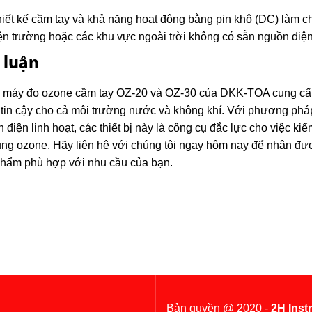
hiết kế cầm tay và khả năng hoạt động bằng pin khô (DC) làm 
iện trường hoặc các khu vực ngoài trời không có sẵn nguồn điện
 luận
máy đo ozone cầm tay OZ-20 và OZ-30 của DKK-TOA cung cấp cá
tin cậy cho cả môi trường nước và không khí. Với phương pháp
 điện linh hoạt, các thiết bị này là công cụ đắc lực cho việc k
ng ozone. Hãy liên hệ với chúng tôi ngay hôm nay để nhận đượ
hẩm phù hợp với nhu cầu của bạn.
Bản quyền @ 2020 -
2H Inst