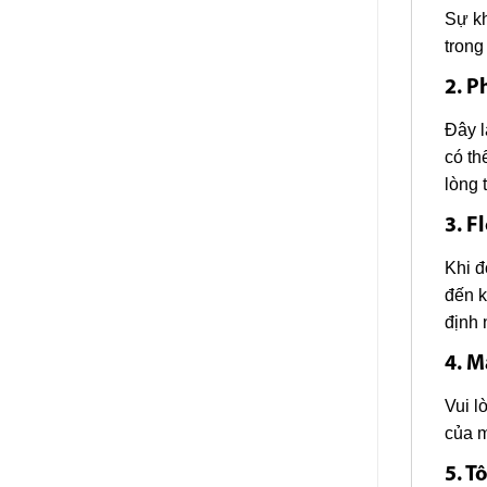
Sự kh
trong
2. P
Đây l
có th
lòng 
3. F
Khi đ
đến k
định 
4. M
Vui l
của m
5. T