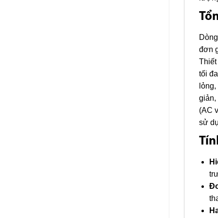
Tổ
Dòng 
đơn g
Thiết
tối đ
lỏng,
giản,
(AC v
sử dụ
Tín
Hi
tr
Đo
th
Ha