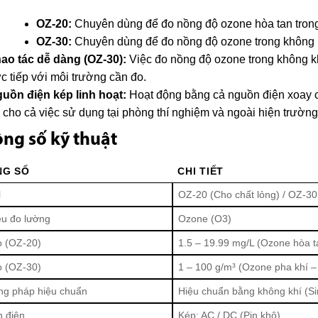
OZ-20:
Chuyên dùng để đo nồng độ ozone hòa tan trong 
OZ-30:
Chuyên dùng để đo nồng độ ozone trong không 
ao tác dễ dàng (OZ-30):
Việc đo nồng độ ozone trong không kh
ực tiếp với môi trường cần đo.
uồn điện kép linh hoạt:
Hoạt động bằng cả nguồn điện xoay chi
 cho cả việc sử dụng tại phòng thí nghiệm và ngoài hiện trường
ng số kỹ thuật
NG SỐ
CHI TIẾT
l
OZ-20 (Cho chất lỏng) / OZ-30
iêu đo lường
Ozone (O3)
o (OZ-20)
1.5 – 19.99 mg/L (Ozone hòa t
o (OZ-30)
1 – 100 g/m³ (Ozone pha khí 
g pháp hiệu chuẩn
Hiệu chuẩn bằng không khí (Si
 điện
Kép: AC / DC (Pin khô)