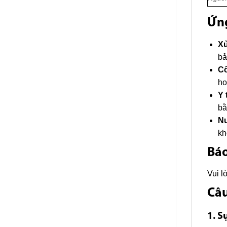
Ứn
Xử
bả
Cô
ho
Y 
bằ
Nu
kh
Báo
Vui l
Câu
1. S