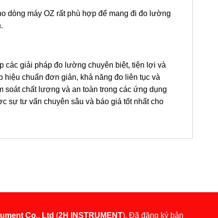
cho dòng máy OZ rất phù hợp để mang đi đo lường
.
c giải pháp đo lường chuyên biệt, tiện lợi và
 hiệu chuẩn đơn giản, khả năng đo liên tục và
iểm soát chất lượng và an toàn trong các ứng dụng
c sự tư vấn chuyên sâu và báo giá tốt nhất cho
rument Co., Ltd
(
2H INSTRUMENT
). Đã đăng ký bản