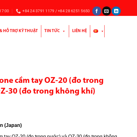
 17:00
+84 24 3791 1179 / +84 28 6251 5650
 & HỖ TRỢ KỸ THUẬT
TIN TỨC
LIÊN HỆ
one cầm tay OZ-20 (đo trong
OZ-30 (đo trong không khí)
n (Japan)
 tay OZ-20 (đo trong nước) và OZ-30 (đo trong không