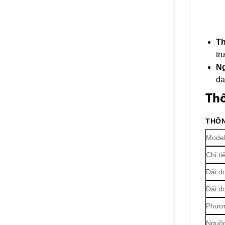
Th
tr
Ng
đa
Thô
THÔ
Mode
Chỉ t
Dải đ
Dải đ
Phươn
Nguồn