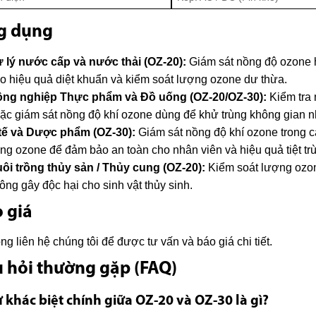
g dụng
 lý nước cấp và nước thải (OZ-20):
Giám sát nồng độ ozone h
o hiệu quả diệt khuẩn và kiểm soát lượng ozone dư thừa.
ng nghiệp Thực phẩm và Đồ uống (OZ-20/OZ-30):
Kiểm tra 
ặc giám sát nồng độ khí ozone dùng để khử trùng không gian 
tế và Dược phẩm (OZ-30):
Giám sát nồng độ khí ozone trong cá
ng ozone để đảm bảo an toàn cho nhân viên và hiệu quả tiệt tr
ôi trồng thủy sản / Thủy cung (OZ-20):
Kiểm soát lượng ozon
ông gây độc hại cho sinh vật thủy sinh.
 giá
òng liên hệ chúng tôi để được tư vấn và báo giá chi tiết.
 hỏi thường gặp (FAQ)
ự khác biệt chính giữa OZ-20 và OZ-30 là gì?