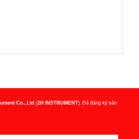
rument Co., Ltd
(
2H INSTRUMENT
). Đã đăng ký bản