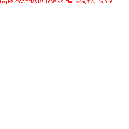
ử dụng HPLC/GC/GCMS-MS, LCMS-MS
,
Thực phẩm
,
Thủy sản
,
Y tế