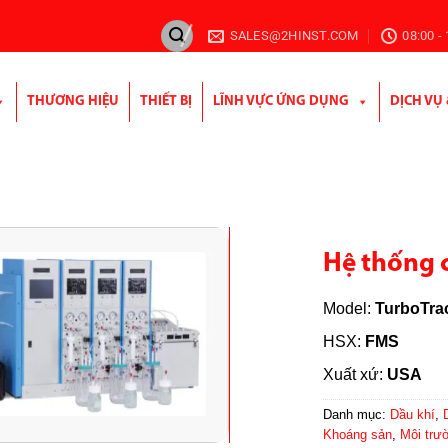
SALES@2HINST.COM
08:00 -
THƯƠNG HIỆU
THIẾT BỊ
LĨNH VỰC ỨNG DỤNG
DỊCH VỤ
Hệ thống c
Model:
TurboTrace
HSX:
FMS
Xuất xứ:
USA
Danh mục:
Dầu khí
,
Khoáng sản
,
Môi trư