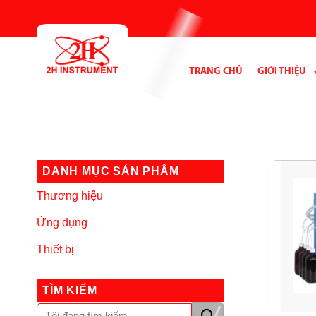
Bỏ
qua
nội
dung
TRANG CHỦ
GIỚI THIỆU
DANH MỤC SẢN PHẨM
Thương hiệu
Ứng dụng
Thiết bị
TÌM KIẾM