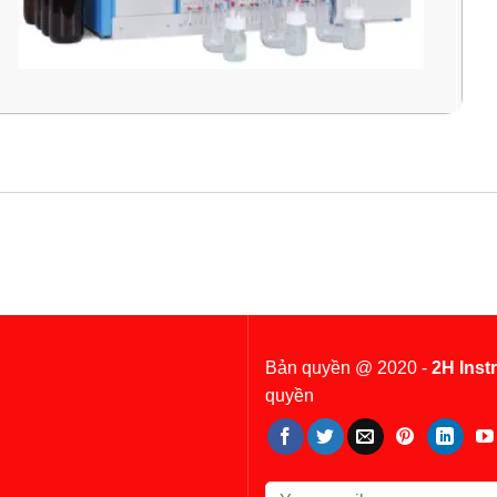
Bản quyền @ 2020 -
2H Inst
quyền