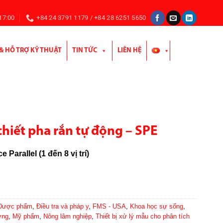
 17:00
+84 24 3791 1179 / +84 28 6251 5650
 & HỖ TRỢ KỸ THUẬT
TIN TỨC
LIÊN HỆ
hiết pha rắn tự động – SPE
 Parallel (1 đến 8 vị trí)
Dược phẩm
,
Điều tra và pháp y
,
FMS - USA
,
Khoa học sự sống
,
ờng
,
Mỹ phẩm
,
Nông lâm nghiệp
,
Thiết bị xử lý mẫu cho phân tích