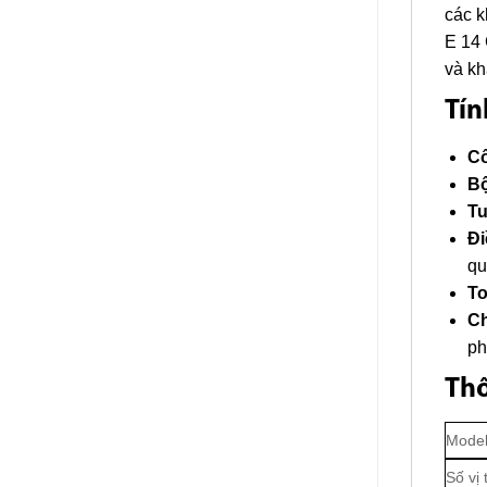
các k
E 14 
và kh
Tín
Cô
Bộ
Tu
Đi
qu
To
Ch
ph
Thô
Mode
Số vị t