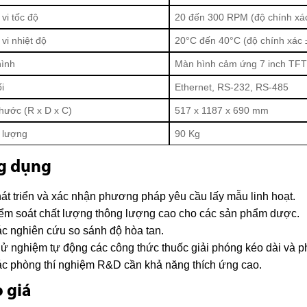
vi tốc độ
20 đến 300 RPM (độ chính xá
vi nhiệt độ
20°C đến 40°C (độ chính xác 
ình
Màn hình cảm ứng 7 inch TF
i
Ethernet, RS-232, RS-485
thước (R x D x C)
517 x 1187 x 690 mm
 lượng
90 Kg
g dụng
át triển và xác nhận phương pháp yêu cầu lấy mẫu linh hoạt.
ểm soát chất lượng thông lượng cao cho các sản phẩm dược.
c nghiên cứu so sánh độ hòa tan.
ử nghiệm tự động các công thức thuốc giải phóng kéo dài và p
c phòng thí nghiệm R&D cần khả năng thích ứng cao.
 giá