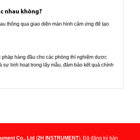
hác nhau không?
nhau thông qua giao diện màn hình cảm ứng để tạo
i pháp hàng đầu cho các phòng thí nghiệm dược
 sự linh hoạt trong lấy mẫu, đảm bảo kết quả chính
rument Co., Ltd
(
2H INSTRUMENT
). Đã đăng ký bản