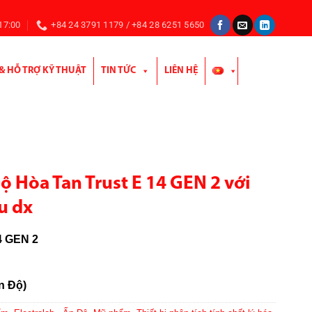
 17:00
+84 24 3791 1179 / +84 28 6251 5650
 & HỖ TRỢ KỸ THUẬT
TIN TỨC
LIÊN HỆ
 Hòa Tan Trust E 14 GEN 2 với
u dx
4 GEN 2
Ấn Độ)