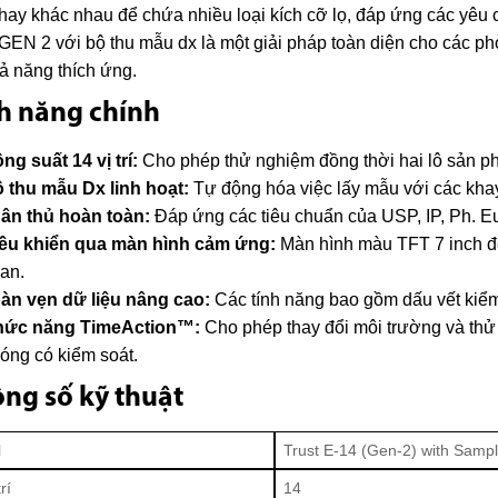
hay khác nhau để chứa nhiều loại kích cỡ lọ, đáp ứng các yêu
GEN 2 với bộ thu mẫu dx là một giải pháp toàn diện cho các ph
ả năng thích ứng.
h năng chính
ng suất 14 vị trí:
Cho phép thử nghiệm đồng thời hai lô sản p
 thu mẫu Dx linh hoạt:
Tự động hóa việc lấy mẫu với các khay
ân thủ hoàn toàn:
Đáp ứng các tiêu chuẩn của USP, IP, Ph. Eur
ều khiển qua màn hình cảm ứng:
Màn hình màu TFT 7 inch để
an.
àn vẹn dữ liệu nâng cao:
Các tính năng bao gồm dấu vết kiểm 
ức năng TimeAction™:
Cho phép thay đổi môi trường và thử 
óng có kiểm soát.
ng số kỹ thuật
l
Trust E-14 (Gen-2) with Sampl
rí
14