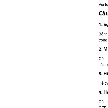
Vui l
Câu
1. S
Bộ th
trong
2. M
Có, c
các h
3. H
Hệ th
4. H
Có, c
CFR P