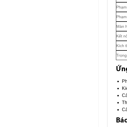
Phạm 
Phạm 
Màn h
Kết nố
Kích 
Trọng
Ứn
Ph
Ki
Cá
Th
Cá
Báo