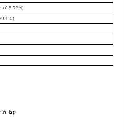
c ±0.5 RPM)
±0.1°C)
T
hức tạp.