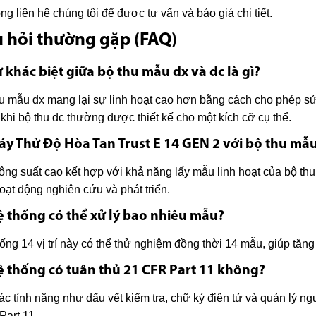
òng liên hệ chúng tôi để được tư vấn và báo giá chi tiết.
 hỏi thường gặp (FAQ)
ự khác biệt giữa bộ thu mẫu dx và dc là gì?
u mẫu dx mang lại sự linh hoạt cao hơn bằng cách cho phép sử
 khi bộ thu dc thường được thiết kế cho một kích cỡ cụ thể.
áy Thử Độ Hòa Tan Trust E 14 GEN 2 với bộ thu m
ông suất cao kết hợp với khả năng lấy mẫu linh hoạt của bộ thu
oạt động nghiên cứu và phát triển.
ệ thống có thể xử lý bao nhiêu mẫu?
ống 14 vị trí này có thể thử nghiệm đồng thời 14 mẫu, giúp tăn
ệ thống có tuân thủ 21 CFR Part 11 không?
ác tính năng như dấu vết kiểm tra, chữ ký điện tử và quản lý ng
art 11.