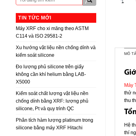
TIN TỨC MỚI
Máy XRF cho xi măng theo ASTM
C114 và ISO 29581-2
Xu hướng vật liệu nền chống dính và
MÔ T
kiểm soát silicone
Đo lượng phủ silicone trên giấy
Giớ
không cần khí helium bằng LAB-
X5000
Máy T
thử n
Kiểm soát chất lượng vật liệu nền
thu t
chống dính bằng XRF: lượng phủ
silicone, Pt và quy trình QC
Tổ
Phân tích hàm lượng platinum trong
Hệ th
silicone bằng máy XRF Hitachi
thí n