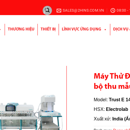
SALES@2HINS.COM.VN
08:00 -
THƯƠNG HIỆU
THIẾT BỊ
LĨNH VỰC ỨNG DỤNG
DỊCH VỤ
Máy Thử Độ
bộ thu mẫ
Model:
Trust E 1
HSX:
Electrolab
Xuất xứ:
India (