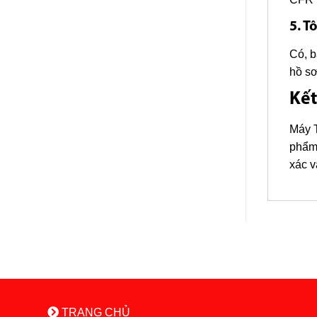
5. T
Có, b
hồ sơ
Kết
Máy T
phẩm.
xác v
TRANG CHỦ