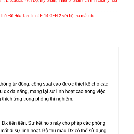
ẩm
,
Electrolab - Ấn Độ
,
Mỹ phẩm
,
Thiết bị phân tích tính chất lý hóa
Thử Độ Hòa Tan Trust E 14 GEN 2 với bộ thu mẫu dx
thống tự động, công suất cao được thiết kế cho các
ẫu dx đa năng, mang lại sự linh hoạt cao trong việc
 thích ứng trong phòng thí nghiệm.
u Dx tiên tiến. Sự kết hợp này cho phép các phòng
mất đi sự linh hoạt. Bộ thu mẫu Dx có thể sử dụng