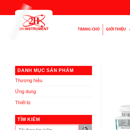
Bỏ
qua
nội
dung
TRANG CHỦ
GIỚI THIỆU
DANH MỤC SẢN PHẨM
Thương hiệu
Ứng dụng
Thiết bị
TÌM KIẾM