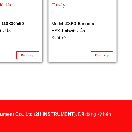
ệt lắc
Tủ sấy
-110X30/x50
Model:
ZXFD-B sereis
t - Úc
HSX:
Labwit - Úc
Xuất xứ:
Đọc tiếp
Đọc tiếp
rument Co., Ltd
(
2H INSTRUMENT
). Đã đăng ký bản