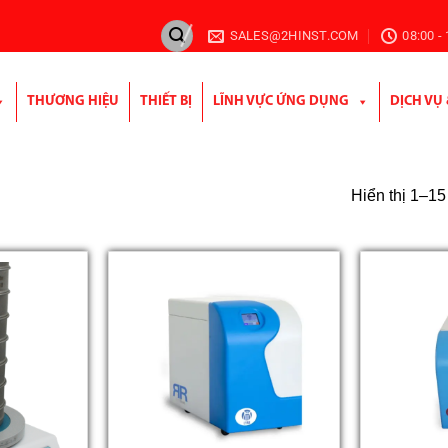
SALES@2HINST.COM
08:00 -
THƯƠNG HIỆU
THIẾT BỊ
LĨNH VỰC ỨNG DỤNG
DỊCH VỤ
Hiển thị 1–15