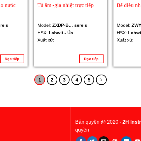
áo nước
Tủ ấm -gia nhiệt trực tiếp
Bể điều nhi
reis
Model:
ZXDP-B… sereis
Model:
ZWY
HSX:
Labwit - Úc
HSX:
Labwi
Xuất xứ:
Xuất xứ:
Đọc tiếp
Đọc tiếp
1
2
3
4
5
Bản quyền @ 2020 -
2H Inst
quyền