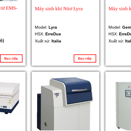
 từ EMS-
Máy sinh khí Nitơ Lyra
Máy sinh 
Model:
Lyra
Model:
Gem
HSX:
ErreDue
HSX:
ErreD
ộ)
Xuất xứ:
Italia
Xuất xứ:
Ita
Đọc tiếp
Đọc tiếp