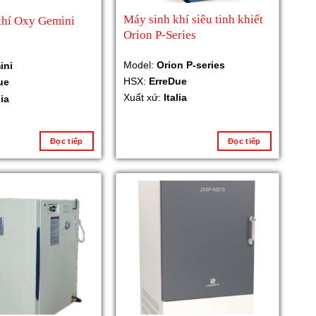
Máy sinh khí siêu tinh khiết
khí Oxy Gemini
Orion P-Series
Model:
Orion P-series
ini
HSX:
ErreDue
ue
Xuất xứ:
Italia
lia
Đọc tiếp
Đọc tiếp