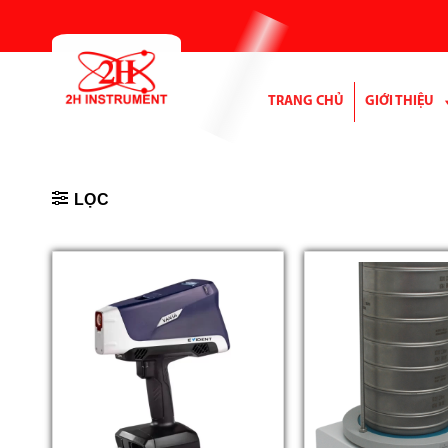
Bỏ
qua
nội
dung
TRANG CHỦ
GIỚI THIỆU
LỌC