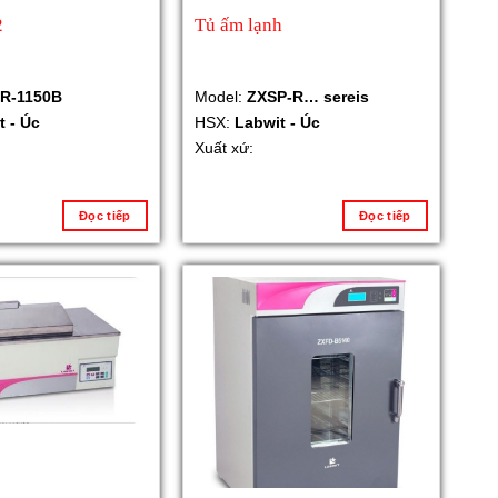
2
Tủ ấm lạnh
R-1150B
Model:
ZXSP-R… sereis
t - Úc
HSX:
Labwit - Úc
Xuất xứ:
Đọc tiếp
Đọc tiếp