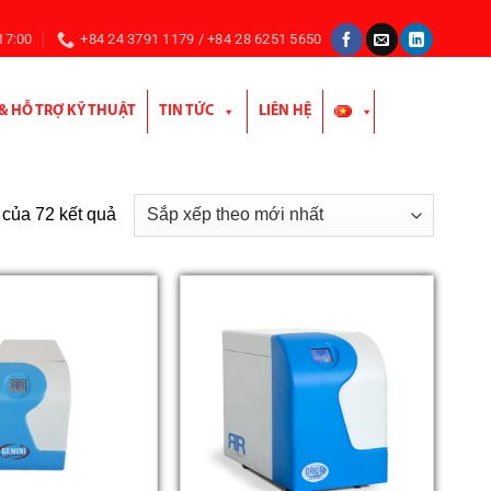
 17:00
+84 24 3791 1179 / +84 28 6251 5650
 & HỖ TRỢ KỸ THUẬT
TIN TỨC
LIÊN HỆ
Đã
 của 72 kết quả
sắp
xếp
theo
mới
nhất