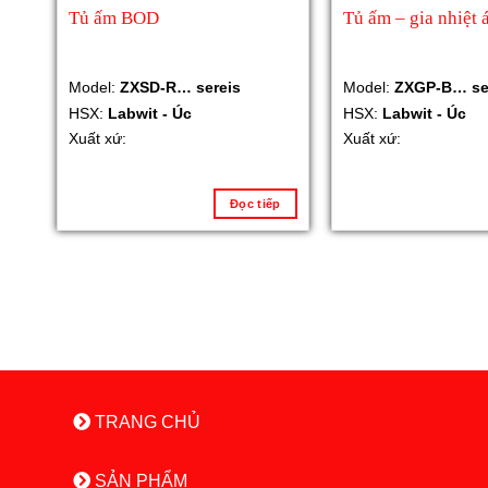
Tủ ấm BOD
Tủ ấm – gia nhiệt 
Model:
ZXSD-R… sereis
Model:
ZXGP-B… se
HSX:
Labwit - Úc
HSX:
Labwit - Úc
Xuất xứ:
Xuất xứ:
Đọc tiếp
TRANG CHỦ
SẢN PHẨM