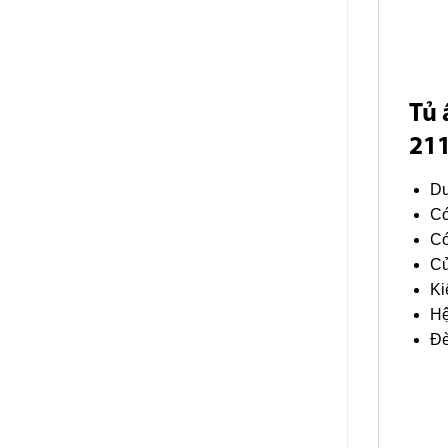
Tủ 
21
Du
Có
Có
Cử
Ki
Hệ
Đè