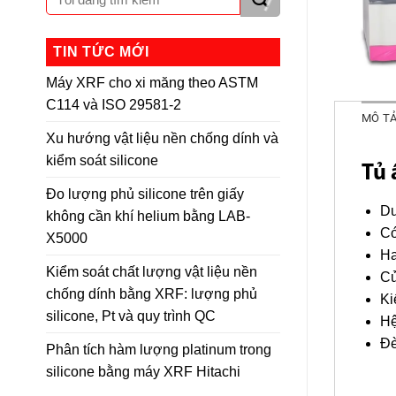
TIN TỨC MỚI
Máy XRF cho xi măng theo ASTM
C114 và ISO 29581-2
MÔ T
Xu hướng vật liệu nền chống dính và
kiểm soát silicone
Tủ 
Đo lượng phủ silicone trên giấy
Du
không cần khí helium bằng LAB-
Có
X5000
Ha
Kiểm soát chất lượng vật liệu nền
Cử
chống dính bằng XRF: lượng phủ
Ki
silicone, Pt và quy trình QC
Hệ
Đè
Phân tích hàm lượng platinum trong
silicone bằng máy XRF Hitachi