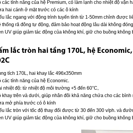
 các tính năng của hệ Premium, có làm lạnh cho nhiệt độ vận 
a hai cánh ở mặt trước có các ô kính
ểu lắc ngang với động trình tuyến tính từ 1-50mm chỉnh được liê
 thống rã đông tự động, đảm bảo hoạt động lâu dài không đóng 
n UV giúp giảm tác động của không khí, giữ cho buồng không 
ấm lắc tròn hai tầng 170L, hệ Economic
02C
ng tích 170L, hai khay lắc 496x350mm
 các tính năng của hệ Economic.
i nhiệt độ: từ nhiệt độ môi trường +5 đến 60°C,
 khay trên và dưới, giúp nhân đôi khả năng chứa cho các bình
a mở phía trước có ô kính
ểu lắc tròn với tốc độ thay đổi được từ 30 đến 300 v/ph. và đư
n UV giúp giảm tác động của không khí, giữ cho buồng không 