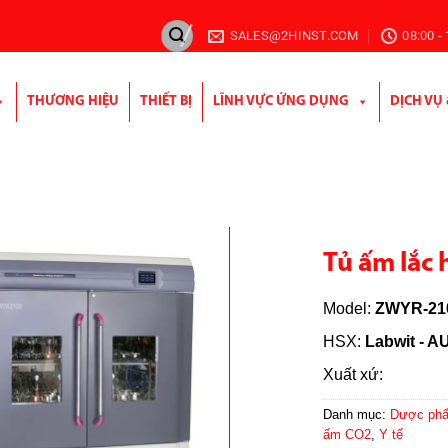
SALES@2HINST.COM
08:00 -
THƯƠNG HIỆU
THIẾT BỊ
LĨNH VỰC ỨNG DỤNG
DỊCH VỤ
Tủ ấm lắc 
Model:
ZWYR-21
HSX:
Labwit - A
Xuất xứ:
Danh mục:
Dược ph
ấm CO2
,
Y tế