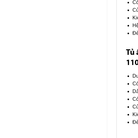
Có
Cử
Ki
Hệ
Đè
Tủ 
11
Du
Có
Dả
Có
Cử
Ki
Đè