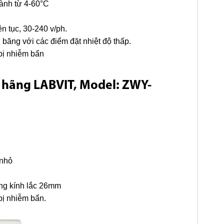
hành từ 4-60°C
n tục, 30-240 v/ph.
băng với các điểm đặt nhiệt độ thấp.
bị nhiễm bẩn
,
hãng LABVIT,
Model: ZWY-
 nhỏ
ờng kính lắc 26mm
bị nhiễm bẩn.