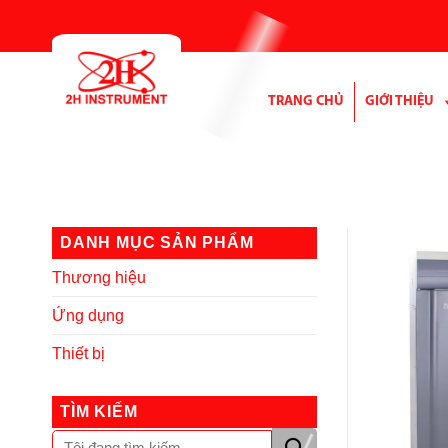
Bỏ
qua
nội
dung
TRANG CHỦ
GIỚI THIỆU
DANH MỤC SẢN PHẨM
Thương hiệu
Ứng dụng
Thiết bị
TÌM KIẾM