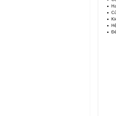
Ha
Cử
Ki
Hệ
Đè