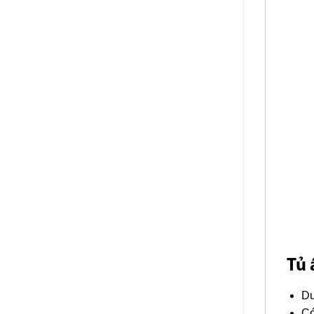
Tủ 
Du
Có