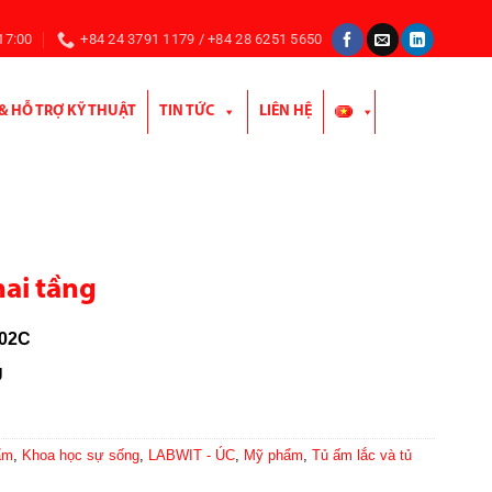
 17:00
+84 24 3791 1179 / +84 28 6251 5650
 & HỖ TRỢ KỸ THUẬT
TIN TỨC
LIÊN HỆ
hai tầng
02C
U
ẩm
,
Khoa học sự sống
,
LABWIT - ÚC
,
Mỹ phẩm
,
Tủ ấm lắc và tủ