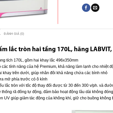
Ả
ĐÁNH GIÁ (0)
ấm lắc tròn hai tầng 170L, hãng LABVIT
ng tích 170L, gồm hai khay lắc 496x350mm
 các tính năng của hệ Premium, khả năng làm lạnh cho nhiệt đ
i khay trên dưới, giúp nhân đôi khả năng chứa các bình nhỏ
a mở phía trước có ô kính
ểu lắc tròn với tốc độ thay đổi được từ 30 đến 300 v/ph. và đư
 thống rã đông tự động, đảm bảo hoạt động lâu dài không đóng 
n UV giúp giảm tác động của không khí, giữ cho buồng không 