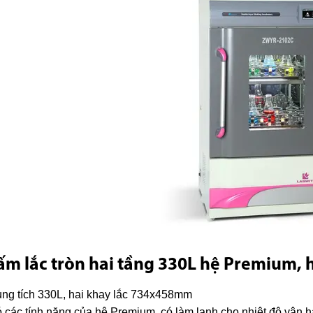
ấm lắc tròn hai tầng 330L hệ Premium,
ng tích 330L, hai khay lắc 734x458mm
 các tính năng của hệ Premium, có làm lạnh cho nhiệt độ vận 