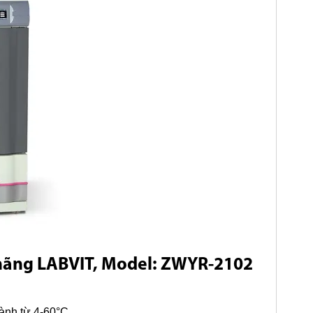
hãng LABVIT,
Model: ZWYR-2102
hành từ 4-60°C