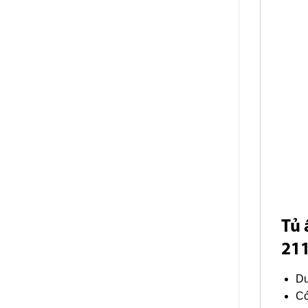
Tủ 
21
Du
Có